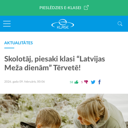
PIESLĒDZIES E-KLASEI
AKTUALITĀTES
Skolotāj, piesaki klasi “Latvijas
Meža dienām” Tērvetē!
2026. gada 09. februāris, 00:06
58
5