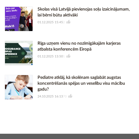
Skolas visā Latvijā pievienojas soļu izaicinājumam,
lai bērni būtu aktīvāki
01.12.2025 15:45
2
Rīga uzņem vienu no nozīmīgākajām karjeras
atbalsta konferencēm Eiropā
01.12.2025 13:50
1
Pediatre atklāj, kā skolēnam saglabāt augstas
koncentrēšanās spējas un veselību visu mācību
gadu?
24.10.2025 16:13
70