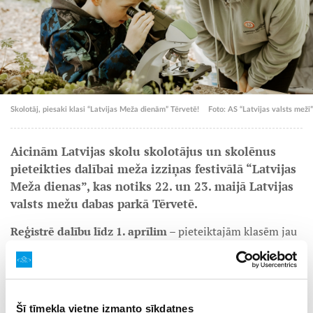
Skolotāj, piesaki klasi “Latvijas Meža dienām” Tērvetē!
Foto: AS “Latvijas valsts meži”
Aicinām Latvijas skolu skolotājus un skolēnus
pieteikties dalībai meža izziņas festivālā “Latvijas
Meža dienas”, kas notiks 22. un 23. maijā Latvijas
valsts mežu dabas parkā Tērvetē.
Reģistrē dalību līdz 1. aprīlim
– pieteiktajām klasēm jau
pirms pasākuma būs iespēja saņemt priežu sēklas un
pamācību koku audzēšanā. Aizpildi anketu vietnē
www.latvijasmezadienas.lv
!
Pirmajā pasākuma dienā – piektdien, 22. maijā –
Šī tīmekļa vietne izmanto sīkdatnes