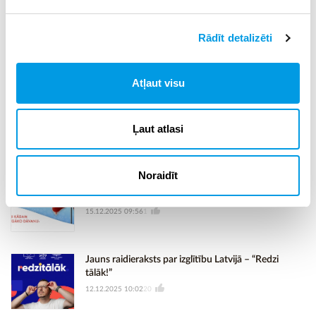
100 meža nozares organizācijām.
Rādīt detalizēti
Reklāmraksts
Atļaut visu
Franču valoda ar Francijas institūtu
05.01.2026 00:05
88
Ļaut atlasi
Noraidīt
Valsts asinsdonoru centrs aicina ziedot asinis, lai
palīdzētu pacientiem arī svētku laikā
15.12.2025 09:56
1
Jauns raidieraksts par izglītību Latvijā – “Redzi
tālāk!”
12.12.2025 10:02
20