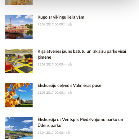
Kuģo ar vikingu liellaivām!
25.08.2017 00:00
23
Rīgā atvēries jauns batutu un izklaižu parks visai
ģimene
25.08.2017 00:00
66
Ekskursiju ceļvedis Valmieras pusē
25.08.2017 00:00
21
Ekskursija uz Ventspils Piedzīvojumu parku un
Ūdens parku
24.04.2017 00:00
0