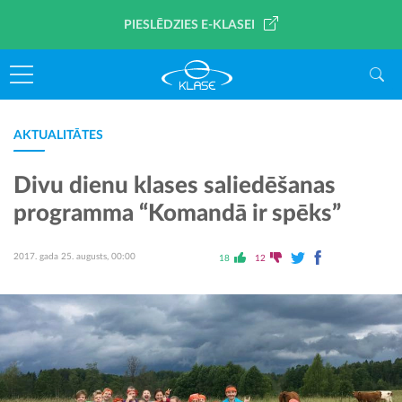
PIESLĒDZIES E-KLASEI
AKTUALITĀTES
Divu dienu klases saliedēšanas
programma “Komandā ir spēks”
2017. gada 25. augusts, 00:00
18
12