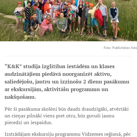
Foto: Publicitātes foto
“K&K” studija izglītības iestādēm un klases
audzinātājiem piedāvā noorganizēt aktīvu,
saliedējošu, jautru un izzinošu 2 dienu pasākumu
ar ekskursijām, aktivitāšu programmu un
nakšņošanu.
Pēc šī pasākuma skolēni būs daudz draudzīgāki, atvērtāki
un cieņas pilnāki viens pret otru, būs guvuši jaunu
pieredzi un iespaidus.
Izstrādājam ekskursiju programmu Vidzemes reģionā, pēc