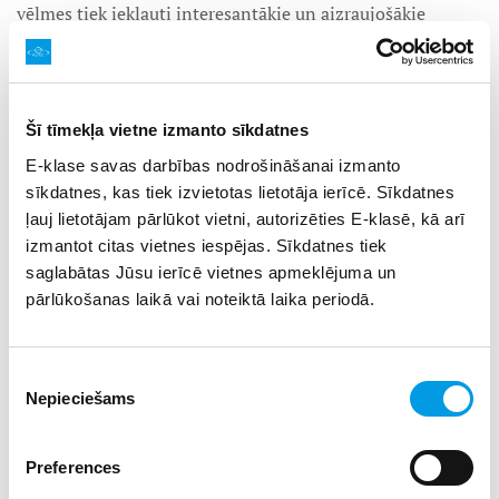
vēlmes tiek iekļauti interesantākie un aizraujošākie
apskates objekti, organizējam dažādas sportiskas, jautras
un aizraujošas aktivitātes skolēniem.
Piedāvājam šādas aktivitātes:
sporta spēles, stafetes,
komandu darbs, orientēšanās, joga,
capoeira
,
afro
dejas,
Šī tīmekļa vietne izmanto sīkdatnes
radošās nodarbības (mandalu/mālu/sapņu kolāžas),
E-klase savas darbības nodrošināšanai izmanto
pārgājiens, spēles, stafetes, viktorīnas, diskusijas par sev
sīkdatnes, kas tiek izvietotas lietotāja ierīcē. Sīkdatnes
aktuālām tēmām (vai veselīgu dzīvesveidu, pareizu ēšanu),
ļauj lietotājam pārlūkot vietni, autorizēties E-klasē, kā arī
vakara meditācija, nakts piedzīvojums, nakts kino, stāstu
izmantot citas vietnes iespējas. Sīkdatnes tiek
vakars, nakts
disenīte
utt.
saglabātas Jūsu ierīcē vietnes apmeklējuma un
Atrašanās vieta:
Amatas pagastā, Sērmūkšos, “Vidzemes
pārlūkošanas laikā vai noteiktā laika periodā.
retrītu” centra telpas, kur pastāvīgi notiek bērnu
nometnes, telpas ir saņēmušas nepieciešamās atļaujas
bērnu uzņemšanai. Tajās ir labiekārtotas un modernas
Piekrišanas
telpas ar 33 guļvietām, 2 nodarbību zālēm, vairākām
Nepieciešams
izvēle
labierīcību un dušas telpām. Papildu pie kompleksa ir
muižas parks ar sporta laukumu, bērnu rotaļu laukumu, kā
arī sporta zāle ar ģērbtuvēm un dušām.
Preferences