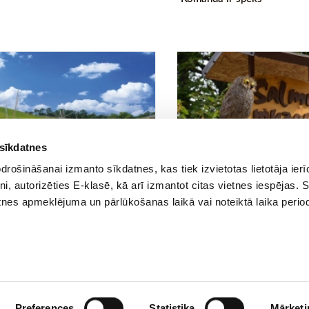
 sīkdatnes
rošināšanai izmanto sīkdatnes, kas tiek izvietotas lietotāja ier
:00
13.04.2017 00:00
0
0
tni, autorizēties E-klasē, kā arī izmantot citas vietnes iespējas. 
a uz Ventspils Piedzīvojumu parku
Ekskursija un radoša darbo
tnes apmeklējuma un pārlūkošanas laikā vai noteiktā laika perio
parku
muzejā
Preferences
Statistika
Mārketi