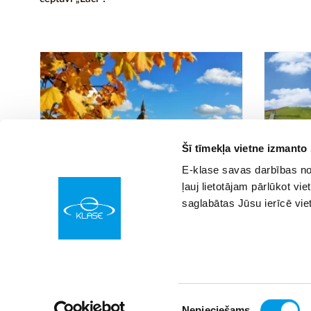
Šī tīmekļa vietne izmanto
E-klase savas darbības nod
25.08.2017 00:00
24.04.2017 00
21
ļauj lietotājam pārlūkot vie
Ekskursiju ceļvedis Valmieras pusē
Ekskursij
saglabātas Jūsu ierīcē vie
un Ūdens 
Piekrišanas
Nepieciešams