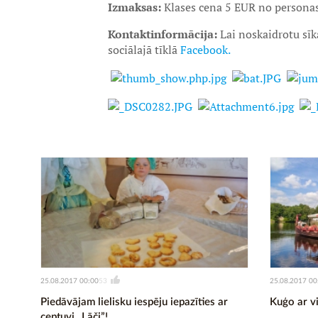
Izmaksas:
Klases cena 5 EUR no personas
Kontaktinformācija:
Lai noskaidrotu sīk
sociālajā tīklā
Facebook.
25.08.2017 00:00
25.08.2017 00
53
Piedāvājam lielisku iespēju iepazīties ar
Kuģo ar vi
ceptuvi „Lāči”!