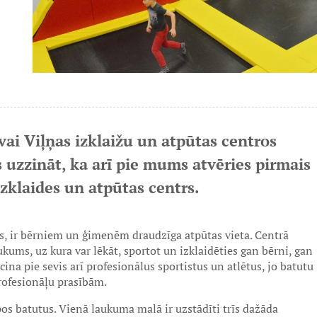
 vai Viļņas izklaižu un atpūtas centros
 uzzināt, ka arī pie mums atvēries pirmais
zklaides un atpūtas centrs.
s, ir bērniem un ģimenēm draudzīga atpūtas vieta. Centrā
ums, uz kura var lēkāt, sportot un izklaidēties gan bērni, gan
na pie sevis arī profesionālus sportistus un atlētus, jo batutu
rofesionāļu prasībām.
os batutus. Vienā laukuma malā ir uzstādīti trīs dažāda