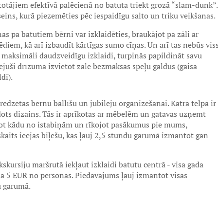
etotājiem efektīvā palēcienā no batuta triekt grozā “slam-dunk”.
eins, kurā piezemēties pēc iespaidīgu salto un triku veikšanas.
as pa batutiem bērni var izklaidēties, braukājot pa zāli ar
diem, kā arī izbaudīt kārtīgas sumo cīņas. Un arī tas nebūs viss
maksimāli daudzveidīgu izklaidi, turpinās papildināt savu
ējuši drīzumā izvietot zālē bezmaksas spēļu galdus (gaisa
di).
redzētas bērnu ballīšu un jubileju organizēšanai. Katrā telpā ir
idots dizains. Tās ir aprīkotas ar mēbelēm un gatavas uzņemt
jot kādu no istabiņām un rīkojot pasākumus pie mums,
skaits ieejas biļešu, kas ļauj 2,5 stundu garumā izmantot gan
skursiju maršrutā iekļaut izklaidi batutu centrā - visa gada
na 5 EUR no personas. Piedāvājums ļauj izmantot visas
u garumā.