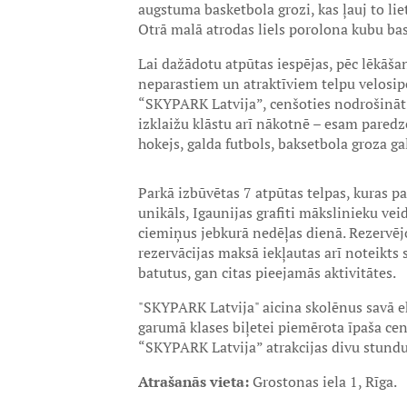
augstuma basketbola grozi, kas ļauj to li
Otrā malā atrodas liels porolona kubu bas
Lai dažādotu atpūtas iespējas, pēc lēkāšan
neparastiem un atraktīviem telpu velosipē
“SKYPARK Latvija”, cenšoties nodrošināt 
izklaižu klāstu arī nākotnē – esam paredz
hokejs, galda futbols, baksetbola groza gal
Parkā izbūvētas 7 atpūtas telpas, kuras pa
unikāls, Igaunijas grafiti mākslinieku ve
ciemiņus jebkurā nedēļas dienā. Rezervē
rezervācijas maksā iekļautas arī noteikts 
batutus, gan citas pieejamās aktivitātes.
"SKYPARK Latvija" aicina skolēnus savā ek
garumā klases biļetei piemērota īpaša ce
“SKYPARK Latvija” atrakcijas divu stund
Atrašanās vieta:
Grostonas iela 1, Rīga.