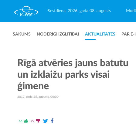
Sestdiena, 2026. gada 08. augusts
Mudīt
SĀKUMS
NODERĪGI IZGLĪTĪBAI
AKTUALITĀTES
PAR E-
Rīgā atvēries jauns batutu
un izklaižu parks visai
ģimene
2017. gada 25. augusts, 00:00
66
22