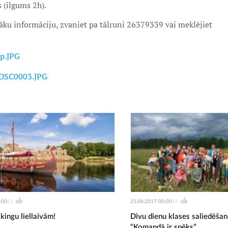
 (ilgums 2h).
āku informāciju, zvaniet pa tālruni 26379339 vai meklējiet
:00
25.08.2017 00:00
23
18
kingu liellaivām!
Divu dienu klases saliedēš
“Komandā ir spēks”