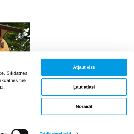
Atļaut visu
īcē. Sīkdatnes
Sīkdatnes tiek
šanās Salmu
Ļaut atlasi
dā.
Noraidīt
ngs
Rādīt detalizēti