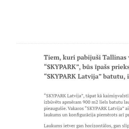
Tiem, kuri pabijuši Tallinas
“SKYPARK”, būs īpašs prieks
“SKYPARK Latvija” batutu, i
“SKYPARK Latvija”, tāpat kā kaimiņvalstī
izbūvēts apmēram 900 m2 liels batutu lauk
pieaugušie. Vakaros “SKYPARK Latvija” aici
laukums un konfigurācija piemērots arī p
Laukums ietver gan horizontālos, gan slīp