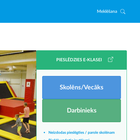
Meklēšana
PIESLĒDZIES E-KLASEI
Skolēns/Vecāks
Darbinieks
Neizdodas pieslēgties / parole skolēnam