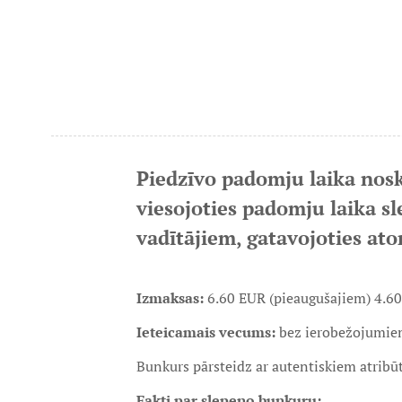
Piedzīvo padomju laika noska
viesojoties padomju laika s
vadītājiem, gatavojoties a
Izmaksas:
6.60 EUR (pieaugušajiem) 4.60 
Ieteicamais vecums:
bez ierobežojumie
Bunkurs pārsteidz ar autentiskiem atribū
Fakti par slepeno bunkuru: