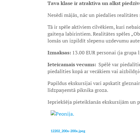
Tava klase ir atraktīva un alkst piedz
Nesēdi mājās, nāc un piedalies realitātes
Tā ir spēle aktīviem cilvēkiem, kuri neb
gaiteņa labirintiem. Realitātes spēles „O
lomās un izpildīt slepenu uzdevumu auten
Izmaksas:
13.00 EUR personai (ja grupa li
Ieteicamais vecums:
Spēlē var piedalīt
piedalīties kopā ar vecākiem vai aizbildņ
Papildus ekskursijai vari apskatīt gleznai
līdzpaņemtā piknika groza.
Iepriekšēja pieteikšanās ekskursijām un 
12202_200x-200x.jpeg