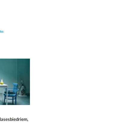
to:
asesbiedriem,