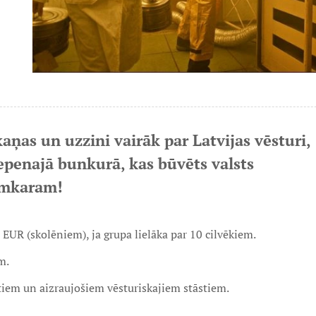
ņas un uzzini vairāk par Latvijas vēsturi,
lepenajā bunkurā, kas būvēts valsts
tomkaram!
EUR (skolēniem), ja grupa lielāka par 10 cilvēkiem.
m.
tiem un aizraujošiem vēsturiskajiem stāstiem.