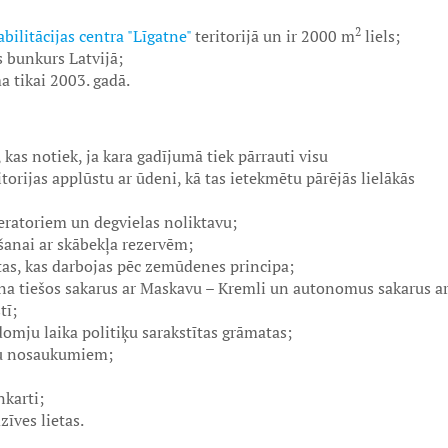
2
bilitācijas centra "Līgatne"
teritorijā un ir 2000 m
liels;
s bunkurs Latvijā;
tikai 2003. gadā.
kas notiek, ja kara gadījumā tiek pārrauti visu
torijas applūstu ar ūdeni, kā tas ietekmētu pārējās lielākās
eratoriem un degvielas noliktavu;
īšanai ar skābekļa rezervēm;
tas, kas darbojas pēc zemūdenes principa;
na tiešos sakarus ar Maskavu – Kremli un autonomus sakarus a
tī;
omju laika politiķu sarakstītas grāmatas;
zu nosaukumiem;
nkarti;
īves lietas.