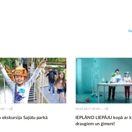
Fo
:00
04.09.2017 00:00
42
22
 ekskursija Sajūtu parkā
IEPLĀNO LIEPĀJU kopā ar kl
draugiem un ģimeni!