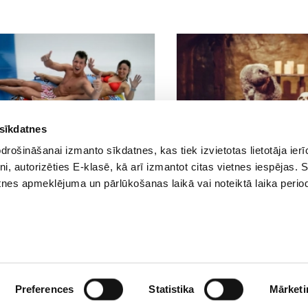
 sīkdatnes
rošināšanai izmanto sīkdatnes, kas tiek izvietotas lietotāja ier
:00
29.08.2017 00:00
68
45
tni, autorizēties E-klasē, kā arī izmantot citas vietnes iespējas. 
klasi!” uz Līvu Akvaparku
Izlaušanās istaba “Alķīmija” 
tnes apmeklējuma un pārlūkošanas laikā vai noteiktā laika perio
pārbaudīt savas spējas
Preferences
Statistika
Mārketi
Biežāk uzdotie jautājumi
E-klases lietošanas noteikumi