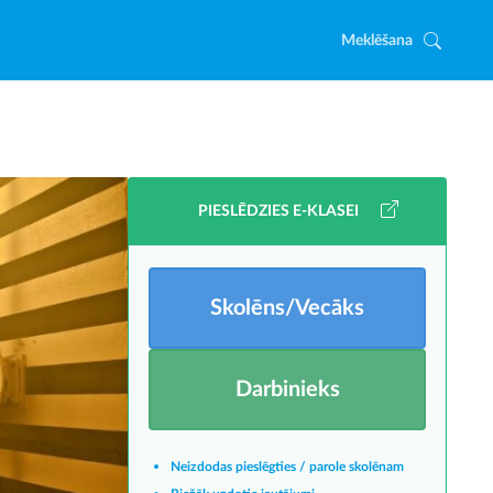
Meklēšana
PIESLĒDZIES E-KLASEI
Skolēns/Vecāks
Darbinieks
Neizdodas pieslēgties / parole skolēnam