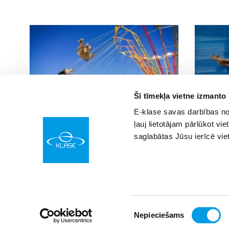
Šī tīmekļa vietne izmanto
E-klase savas darbības nod
01.09.2017 00:00
31.08.2017 00
61
ļauj lietotājam pārlūkot vie
Izklaides parks ABpark aicina
“Brauc ar 
saglabātas Jūsu ierīcē vie
neaizmirstamā ekskursijā!
Piekrišanas
Nepieciešams
© SIA “Izglītības sistēmas”
izvēle