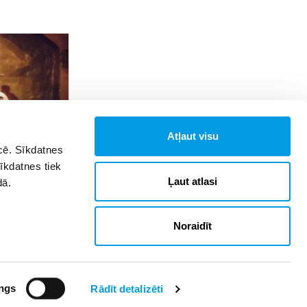
Atļaut visu
īcē. Sīkdatnes
Sīkdatnes tiek
aicina skolēnus
Ļaut atlasi
dā.
Noraidīt
ngs
Rādīt detalizēti
Reklāma