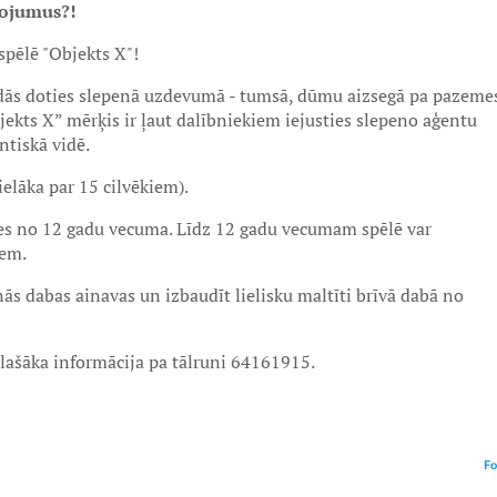
īvojumus?!
 spēlē "Objekts X"!
aidās doties slepenā uzdevumā - tumsā, dūmu aizsegā pa pazeme
bjekts X” mērķis ir ļaut dalībniekiem iejusties slepeno aģentu
tiskā vidē.
elāka par 15 cilvēkiem).
ies no 12 gadu vecuma. Līdz 12 gadu vecumam spēlē var
iem.
nās dabas ainavas un izbaudīt lielisku maltīti brīvā dabā no
plašāka informācija pa tālruni 64161915.
Fo