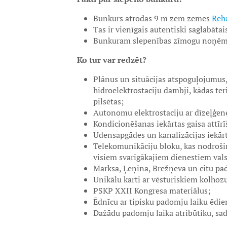
Bunkurs atrodas 9 m zem zemes
Reha
Tas ir vienīgais autentiski saglabātai
Bunkuram slepenības zīmogu noņēma 
Ko tur var redzēt?
Plānus un situācijas atspoguļojumus, 
hidroelektrostaciju dambji, kādas teri
pilsētas;
Autonomu elektrostaciju ar dīzeļģen
Kondicionēšanas iekārtas gaisa attīr
Ūdensapgādes un kanalizācijas iekār
Telekomunikāciju bloku, kas nodroši
visiem svarīgākajiem dienestiem vals
Marksa, Ļeņina, Brežņeva un citu pad
Unikālu karti ar vēsturiskiem kolho
PSKP XXII Kongresa materiālus;
Ēdnīcu ar tipisku padomju laiku ēdie
Dažādu padomju laika atribūtiku, sadz