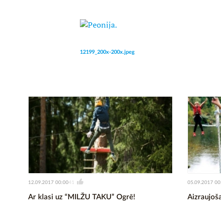
12199_200x-200x.jpeg
12.09.2017 00:00
05.09.2017 00
41
Ar klasi uz “MILŽU TAKU” Ogrē!
Aizraujoša