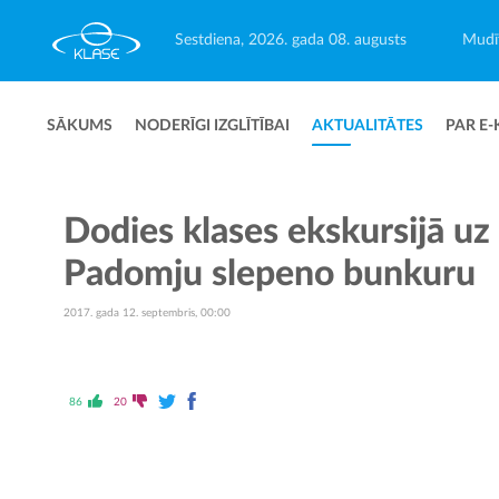
Sestdiena, 2026. gada 08. augusts
Mudīt
SĀKUMS
NODERĪGI IZGLĪTĪBAI
AKTUALITĀTES
PAR E-
Dodies klases ekskursijā uz
Padomju slepeno bunkuru
2017. gada 12. septembris, 00:00
86
20