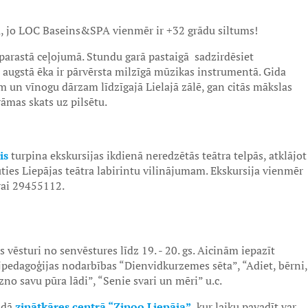
ā, jo LOC Baseins&SPA vienmēr ir +32 grādu siltums!
parastā ceļojumā. Stundu garā pastaigā sadzirdēsiet
s augstā ēka ir pārvērsta milzīgā mūzikas instrumentā. Gida
 un vīnogu dārzam līdzīgajā Lielajā zālē, gan citās mākslas
āmas skats uz pilsētu.
is
turpina ekskursijas ikdienā neredzētās teātra telpās, atklājot
ties Liepājas teātra labirintu vilinājumam. Ekskursija vienmēr
 vai 29455112.
s vēsturi no senvēstures līdz 19. - 20. gs. Aicinām iepazīt
pedagoģijas nodarbības “Dienvidkurzemes sēta”, “Adiet, bērni,
zno savu pūra lādi”, “Senie svari un mēri” u.c.
idā
zinātkāres centrā “Zinoo Liepāja”
, kur laiku pavadīt var