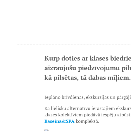
Kurp doties ar klases biedri
aizraujošu piedzīvojumu pil
kā pilsētas, tā dabas mīļiem.
Ieplāno brīvdienas, ekskursijas un pārgā
Kā lielisku alternatīvu ierastajiem eksku
klases kolektīviem piedāvā iespēju atpūst
Baseina&SPA
kompleksā.