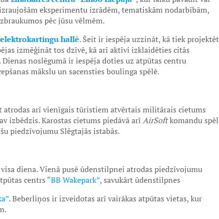
t aizraujošām eksperimentu izrādēm, tematiskām nodarbībām,
 izbraukumos pēc jūsu vēlmēm.
elektrokartingu hallē
. Šeit ir iespēja uzzināt, kā tiek projektēt
jas izmēģināt tos dzīvē, kā arī aktīvi izklaidēties citās
c. Dienas noslēgumā ir iespēja doties uz atpūtas centru
 cepšanas mākslu un sacensties boulinga spēlē.
eit atrodas arī vienīgais tūristiem atvērtais militārais cietums
av izbēdzis. Karostas cietums piedāvā arī
AirSoft
komandu spēl
šu piedzīvojumu Slēgtajās istabās.
 visa diena. Vienā pusē ūdenstilpnei atrodas piedzīvojumu
atpūtas centrs
“BB Wakepark”
, savukārt ūdenstilpnes
ka”
. Beberliņos ir izveidotas arī vairākas atpūtas vietas, kur
m.