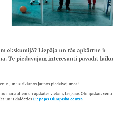
em ekskursijā? Liepāja un tās apkārtne ir
na. Te piedāvājam interesanti pavadīt laik
jienus, un uz tikšanos jaunos piedzīvojumos!
rsiju maršrutiem un apskates vietām, Liepājas Olimpiskais centr
ies un izklaidēties
Liepājas Olimpiskā centra