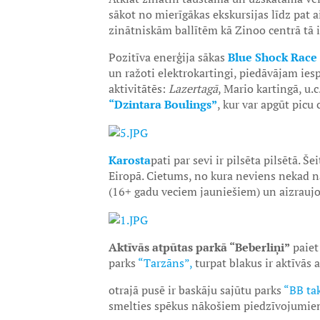
sākot no mierīgākas ekskursijas līdz pa
zinātniskām ballītēm kā Zinoo centrā tā
Pozitīva enerģija sākas
Blue Shock Race 
un ražoti elektrokartingi, piedāvājam iespē
aktivitātēs:
Lazertagā
, Mario kartingā, u.
“Dzintara Boulings”
, kur var apgūt picu
Karosta
pati par sevi ir pilsēta pilsētā. Š
Eiropā. Cietums, no kura neviens nekad n
(16+ gadu veciem jauniešiem) un aizraujo
Aktīvās atpūtas parkā “Beberliņi”
paiet
parks
“Tarzāns”,
turpat blakus ir aktīvās 
otrajā pusē ir baskāju sajūtu parks
“BB ta
smelties spēkus nākošiem piedzīvojumie