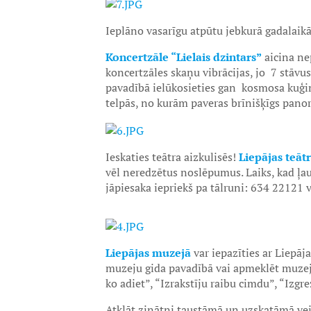
Ieplāno vasarīgu atpūtu jebkurā gadalaik
Koncertzāle “Lielais dzintars”
aicina ne
koncertzāles skaņu vibrācijas, jo 7 stāvu
pavadībā ielūkosieties gan kosmosa kuģim
telpās, no kurām paveras brīnišķīgs panor
Ieskaties teātra aizkulisēs!
Liepājas teātr
vēl neredzētus noslēpumus. Laiks, kad ļau
jāpiesaka iepriekš pa tālruni: 634 22121
Liepājas muzejā
var iepazīties ar Liepāja
muzeju gida pavadībā vai apmeklēt muzej
ko adiet”, “Izrakstīju raibu cimdu”, “Izgre
Atklāt zinātni taustāmā un uzskatāmā ve