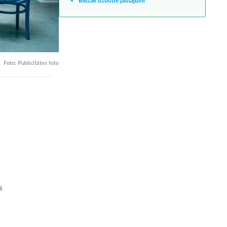
Biežāk uzdotie jautājumi
Foto: Publicitātes foto
u
s