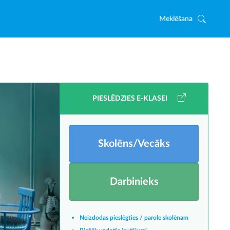
Meklēšana
PIESLĒDZIES E-KLASEI
Skolēns/Vecāks
Darbinieks
Neizdodas pieslēgties / parole skolēnam