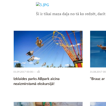
Šī ir tikai maza daļa no tā ko redzēt, darī
01.09.2017 00:00
31.08.2017 00
61
Izklaides parks ABpark aicina
“Brauc ar 
neaizmirstamā ekskursijā!