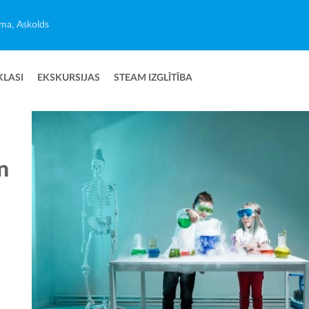
ma, Askolds
KLASI
EKSKURSIJAS
STEAM IZGLĪTĪBA
n