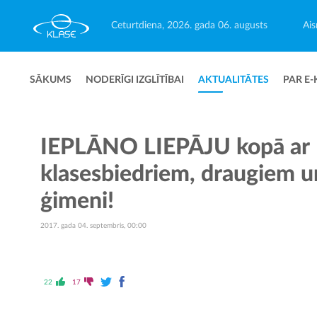
Ceturtdiena, 2026. gada 06. augusts
Ais
SĀKUMS
NODERĪGI IZGLĪTĪBAI
AKTUALITĀTES
PAR E-
IEPLĀNO LIEPĀJU kopā ar
klasesbiedriem, draugiem u
ģimeni!
2017. gada 04. septembris, 00:00
22
17