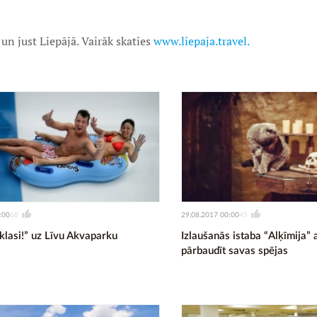
t un just Liepājā. Vairāk skaties
www.liepaja.travel.
:00
29.08.2017 00:00
68
45
klasi!” uz Līvu Akvaparku
Izlaušanās istaba “Alķīmija” 
pārbaudīt savas spējas