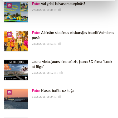
Foto:
Vai gribi, lai vasara turpinās?
29.08.2018 11:35
49
Foto:
Aicinām skolēnus ekskursijas baudīt Valmieras
pusē
28.08.2018 11:53
32
Jauna vieta, jauns kinoteātris, jauna 5D filma "Look
at Riga"
25.05.2018 16:12
163
Foto:
Klases ballīte uz kuģa
16.05.2018 15:24
22