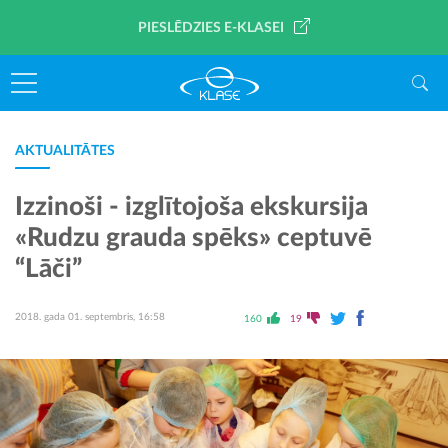
PIESLĒDZIES E-KLASEI
AKTUALITĀTES
Izzinoši - izglītojoša ekskursija
«Rudzu grauda spēks» ceptuvē
“Lāči”
2018. gada 01. septembris, 16:58
160
19