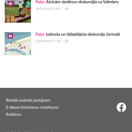
Foto:
Aicinām skolēnus ekskursijās uz Valmieru
20.04.2018 11:04
27
Foto:
Izzinoša un izklaidējoša ekskursija Jūrmalā
13.04.2018 17:18
30
Biežāk uzdotie jautājumi
E-klases lietošanas noteikumi
Reklāma