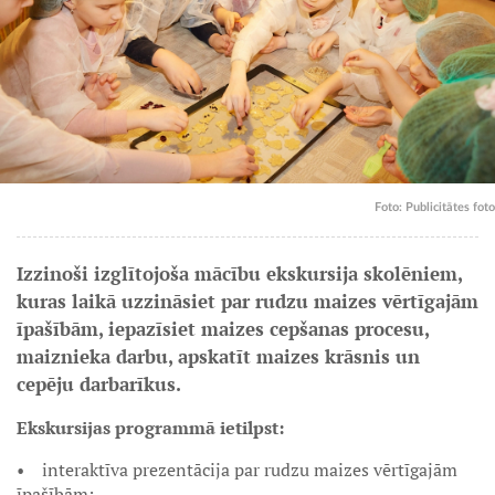
Foto: Publicitātes foto
Izzinoši izglītojoša mācību ekskursija skolēniem,
kuras laikā uzzināsiet par rudzu maizes vērtīgajām
īpašībām, iepazīsiet maizes cepšanas procesu,
maiznieka darbu, apskatīt maizes krāsnis un
cepēju darbarīkus.
Ekskursijas programmā ietilpst:
• interaktīva prezentācija par rudzu maizes vērtīgajām
īpašībām;