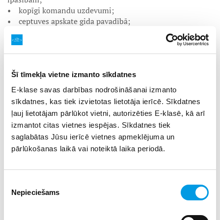
• kopīgi komandu uzdevumi;
• ceptuves apskate gida pavadībā;
• iepazīšanās ar maizes cepšanas procesu un cepēju
darbarīkiem;
• klases maizes klaipiņa cepšana;
• īpašu rudzu cepumu veidošana;
• maizes degustācija;
Šī tīmekļa vietne izmanto sīkdatnes
• kopīga kliņģera cepšana.
E-klase savas darbības nodrošināšanai izmanto
sīkdatnes, kas tiek izvietotas lietotāja ierīcē. Sīkdatnes
Ekskursijas ilgums 2-2.5 stundas. Pēc ekskursijas apmēram
ļauj lietotājam pārlūkot vietni, autorizēties E-klasē, kā arī
40 min jāuzgaida, kamēr Jūsu kukulītis un kliņģeris būs
gatavs.
izmantot citas vietnes iespējas. Sīkdatnes tiek
saglabātas Jūsu ierīcē vietnes apmeklējuma un
Izmaksas:
Cena 7 EUR no personas. Uz katriem 10
pārlūkošanas laikā vai noteiktā laika periodā.
bērniem 1 pieaugušais iet ekskursijā bez maksas.
Ekskursija grupām no 10 skolēniem.
Piekrišanas
Pieteikšanās ekskursijām
pa tālruni 29256676;
Nepieciešams
izvēle
66047555 vai rakstot uz e-pastu
izklaide@laci.lv
.
Darba
laiks: katru dienu 9.00 - 17.00.