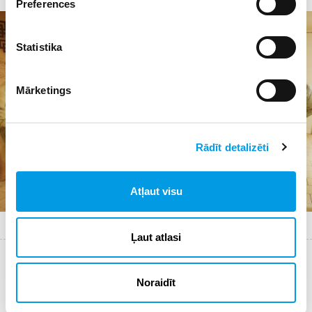
Preferences
+7 Foto
Statistika
Mārketings
Rādīt detalizēti
Atļaut visu
"Lāči"
Ļaut atlasi
Reklāmraksts
Noraidīt