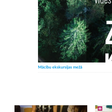
Mācību ekskursijas mežā