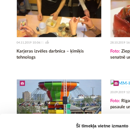
04.11.2019 10:06
28.10.2019 16
31
Karjeras izvēles darbnīca – ķīmiķis
Foto:
Ziep
tehnologs
senatnē u
20.09.2019 12
Foto:
Rīga
pasaule u
Šī tīmekļa vietne izmanto
25.09.2019 11:32
75