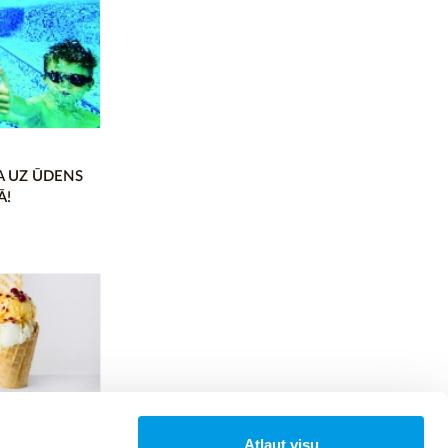
A UZ ŪDENS
Ā!
Atļaut visu