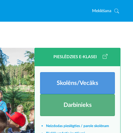
Meklēšana
PIESLĒDZIES E-KLASEI
Skolēns/Vecāks
Darbinieks
Neizdodas pieslēgties / parole skolēnam