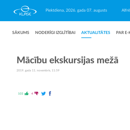
Piektdiena, 2026. gada 07. augusts
Alfr
SĀKUMS
NODERĪGI IZGLĪTĪBAI
AKTUALITĀTES
PAR E-
Mācību ekskursijas mežā
2019. gada 11. novembris, 11:59
103
4