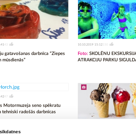
:41
10.10.2019 15:12
43
150
ju gatavošanas darbnīca “Ziepes
Foto:
SKOLĒNU EKSKURSIJ
n mūsdienās”
ATRAKCIJU PARKU SIGULD
:42
47
s Motormuzeja seno spēkratu
n tehniski radošās darbnīcas
 sīkdatnes
17.09.2019 09:33
251