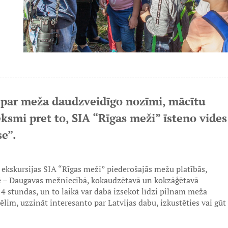
i par meža daudzveidīgo nozīmi, mācītu
ksmi pret to, SIA “Rīgas meži” īsteno vides
se”.
 ekskursijas SIA “Rīgas meži” piederošajās mežu platībās,
sē – Daugavas mežniecībā, kokaudzētavā un kokzāģētavā
 4 stundas, un to laikā var dabā izsekot līdzi pilnam meža
lim, uzzināt interesanto par Latvijas dabu, izkustēties vai gūt