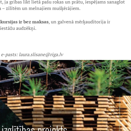
t, ja gribas likt lietā pašu rokas un prātu, iespējams sanaglot
 – zīlītēm un melnajiem mušķērājiem.
kursijas ir bez maksas
, un galvenā mērķauditorija ir
 iestāžu audzēkņi.
, e-pasts: laura.slisane@riga.lv