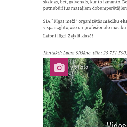
skaidas, bet, galvenais, kur to izmanto. Be
putnubūrīšus mazajiem dobumperētājiem
SIA “Rīgas meži” organizētās
mācību eks
vispārizglītojošo un profesionālo mācību
Laipni lūgti Zaļajā klasē!
Kontakti: Laura Slišāne, tālr.: 25 731 500
+5 Foto