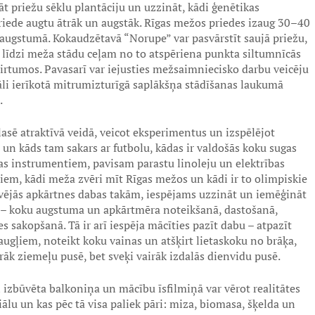
t priežu sēklu plantāciju un uzzināt, kādi ģenētikas
priede augtu ātrāk un augstāk. Rīgas mežos priedes izaug 30–40
 augstumā. Kokaudzētavā “Norupe” var pasvārstīt saujā priežu,
t līdzi meža stādu ceļam no to atspēriena punkta siltumnīcās
zcirtumos. Pavasarī var iejusties mežsaimniecisko darbu veicēju
li ierīkotā mitrumizturīgā saplākšņa stādīšanas laukumā
.
asē atraktīvā veidā, veicot eksperimentus un izspēlējot
 un kāds tam sakars ar futbolu, kādas ir valdošās koku sugas
s instrumentiem, pavisam parastu linoleju un elektrības
iem, kādi meža zvēri mīt Rīgas mežos un kādi ir to olimpiskie
tuvējās apkārtnes dabas takām, iespējams uzzināt un iemēģināt
 – koku augstuma un apkārtmēra noteikšanā, dastošanā,
 sakopšanā. Tā ir arī iespēja mācīties pazīt dabu – atpazīt
ugļiem, noteikt koku vainas un atšķirt lietaskoku no brāķa,
rāk ziemeļu pusē, bet sveķi vairāk izdalās dienvidu pusē.
 izbūvēta balkoniņa un mācību īsfilmiņā var vērot realitātes
ālu un kas pēc tā visa paliek pāri: miza, biomasa, šķelda un