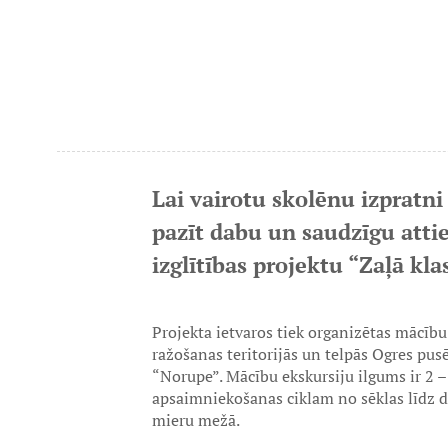
Lai vairotu skolēnu izpratn
pazīt dabu un saudzīgu attie
izglītības projektu “Zaļā kla
Projekta ietvaros tiek organizētas mācību
ražošanas teritorijās un telpās Ogres pu
“Norupe”. Mācību ekskursiju ilgums ir 2 –
apsaimniekošanas ciklam no sēklas līdz dē
mieru mežā.