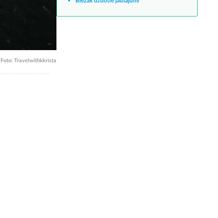
Biežāk uzdotie jautājumi
Foto: Travelwithkkrista