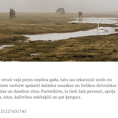
ēruši vaļā pirms nepilna gada, taču jau iekarojuši sirdis no
iņiem varēsiet apskatīt dažādus mazākus un lielākus dzīvniekus
kas un daudzus citus. Pasteidzies, jo tieši šajā pavasarī, aprīļa
 aitas, kalitriksu mērkaķīši un pat ķengurs.
9521227631745