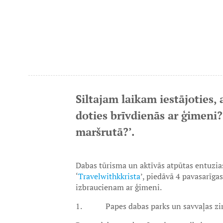
Siltajam laikam iestājoties,
doties brīvdienās ar ģimeni?
maršrutā?’.
Dabas tūrisma un aktīvās atpūtas entuziast
‘
Travelwithkkrista
’, piedāvā 4 pavasarīgas
izbraucienam ar ģimeni.
1. Papes dabas parks un savvaļas zir