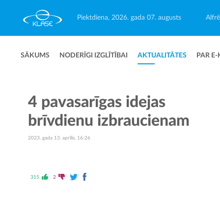
Piektdiena, 2026. gada 07. augusts
Alfr
SĀKUMS
NODERĪGI IZGLĪTĪBAI
AKTUALITĀTES
PAR E-
4 pavasarīgas idejas
brīvdienu izbraucienam
2023. gada 13. aprīlis, 16:26
315
2