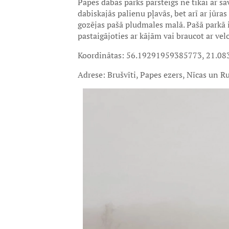
Papes dabas parks pārsteigs ne tikai ar s
dabiskajās palienu pļavās, bet arī ar jūras
gozējas pašā pludmales malā. Pašā parkā i
pastaigājoties ar kājām vai braucot ar ve
Koordinātas: 56.19291959385773, 21.0
Adrese: Brušvīti, Papes ezers, Nīcas un R