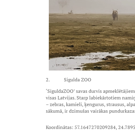
2. Sigulda ZOO
‘SiguldaZOO’ savas durvis apmeklētājiem v
visas Latvijas. Starp labiekārtotiem nam
– zebras, kamieli, ķengurus, strausus, alpa
sākumā, ir dzimušas vairākas pundurkazas,
Koordinātas: 57.1647270209284, 24.78