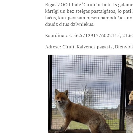
Rīgas ZOO filiāle ‘Cīruļi’ ir lielisks galam
kārtīgi un bez steigas pastaigātos, jo pati
lāčus, kuri pavisam nesen pamodušies no 
daudz citus dzīvniekus.
Koordinātas: 56.571291776022115, 21.
Adrese: Cīruļi, Kalvenes pagasts, Dienvid