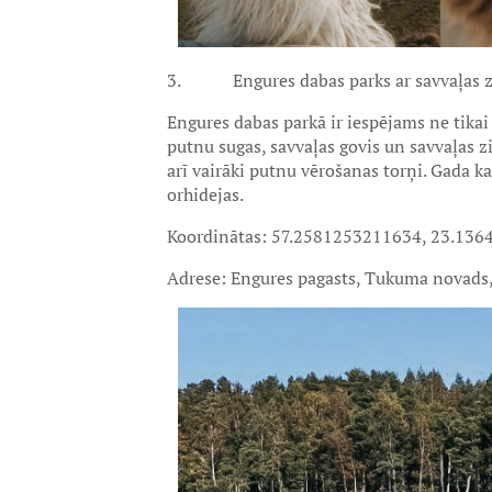
3. Engures dabas parks ar savvaļas z
Engures dabas parkā ir iespējams ne tikai k
putnu sugas, savvaļas govis un savvaļas zi
arī vairāki putnu vērošanas torņi. Gada k
orhidejas.
Koordinātas: 57.2581253211634, 23.13
Adrese: Engures pagasts, Tukuma novads, 