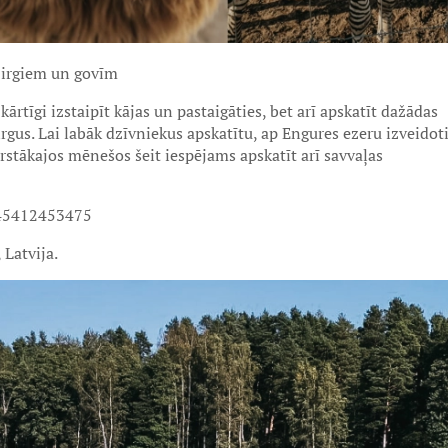
irgiem un govīm
ārtīgi izstaipīt kājas un pastaigāties, bet arī apskatīt dažādas
rgus. Lai labāk dzīvniekus apskatītu, ap Engures ezeru izveidot
arstākajos mēnešos šeit iespējams apskatīt arī savvaļas
645412453475
Latvija.