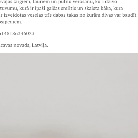
avvaļas zirgiem, tauriem un putnu vērošanu, kuri dzīvo
 tuvumu, kurā ir īpaši gaišas smiltis un skaista bāka, kura
r izveidotas veselas trīs dabas takas no kurām divas var baudīt
losipēdiem.
83148186346023
ucavas novads, Latvija.