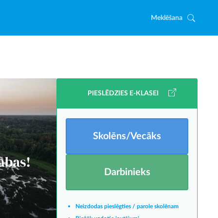
Meklēšana
PIESLĒDZIES E-KLASEI
Skolēns/Vecāks
Darbinieks
Neizdodas pieslēgties / parole skolēnam