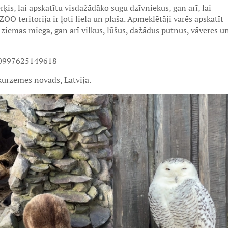
ērķis, lai apskatītu visdažādāko sugu dzīvniekus, gan arī, lai
 ZOO teritorija ir ļoti liela un plaša. Apmeklētāji varēs apskatīt
ziemas miega, gan arī vilkus, lūšus, dažādus putnus, vāveres u
60997625149618
kurzemes novads, Latvija.