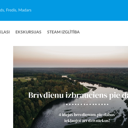
ēds, Fredis, Madars
KLASI
EKSKURSIJAS
STEAM IZGLĪTĪBA