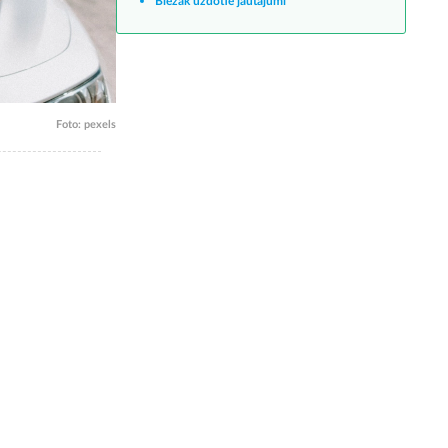
Biežāk uzdotie jautājumi
Foto: pexels