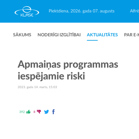
Piektdiena, 2026. gada 07. augusts
Alfr
SĀKUMS
NODERĪGI IZGLĪTĪBAI
AKTUALITĀTES
PAR E-
Apmaiņas programmas
iespējamie riski
2023. gada 14. marts, 15:03
392
8