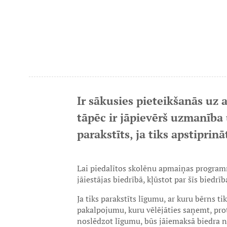
Ir sākusies pieteikšanās u
tāpēc ir jāpievērš uzmanība 
parakstīts, ja tiks apstipr
Lai piedalītos skolēnu apmaiņas progra
jāiestājas biedrībā, kļūstot par šīs biedr
Ja tiks parakstīts līgumu, ar kuru bērns t
pakalpojumu, kuru vēlējāties saņemt, pro
noslēdzot līgumu, būs jāiemaksā biedra 