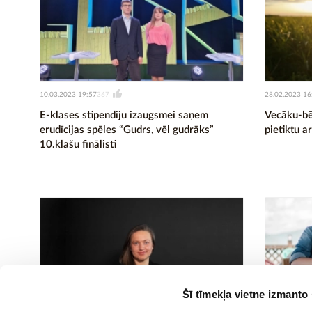
10.03.2023 19:57
28.02.2023 16
367
E-klases stipendiju izaugsmei saņem
Vecāku-bēr
erudīcijas spēles “Gudrs, vēl gudrāks”
pietiktu a
10.klašu finālisti
Šī tīmekļa vietne izmanto