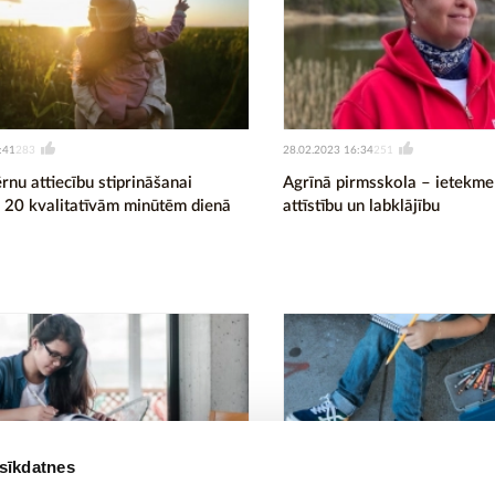
:41
28.02.2023 16:34
283
251
nu attiecību stiprināšanai
Agrīnā pirmsskola – ietekme
r 20 kvalitatīvām minūtēm dienā
attīstību un labklājību
 sīkdatnes