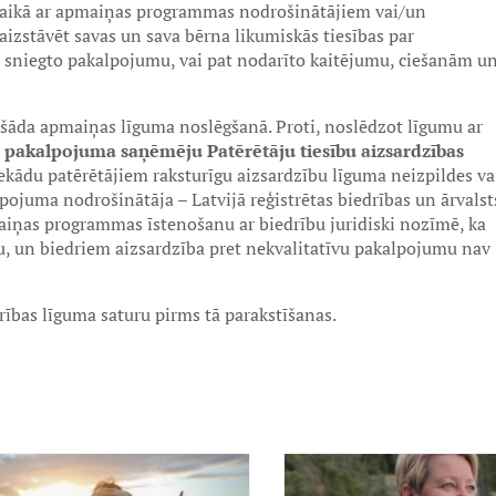
aikā ar apmaiņas programmas nodrošinātājiem vai/un
aizstāvēt savas un sava bērna likumiskās tiesības par
 sniegto pakalpojumu, vai pat nodarīto kaitējumu, ciešanām u
i šāda apmaiņas līguma noslēgšanā. Proti, noslēdzot līgumu ar
r pakalpojuma saņēmēju Patērētāju tiesību aizsardzības
nekādu patērētājiem raksturīgu aizsardzību līguma neizpildes va
pojuma nodrošinātāja – Latvijā reģistrētas biedrības un ārvalst
iņas programmas īstenošanu ar biedrību juridiski nozīmē, ka
ru, un biedriem aizsardzība pret nekvalitatīvu pakalpojumu nav
rības līguma saturu pirms tā parakstīšanas.