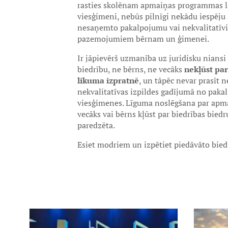
rasties skolēnam apmaiņas programmas l
viesģimeni, nebūs pilnīgi nekādu iespēju 
nesaņemto pakalpojumu vai nekvalitatīvi
pazemojumiem bērnam un ģimenei.
Ir jāpievērš uzmanība uz juridisku nians
biedrību, ne bērns, ne vecāks
nekļūst pa
likuma izpratnē
, un tāpēc nevar prasīt 
nekvalitatīvas izpildes gadījumā no pakal
viesģimenes. Līguma noslēgšana par apma
vecāks vai bērns kļūst par biedrības bied
paredzēta.
Esiet modriem un izpētiet piedāvāto bied