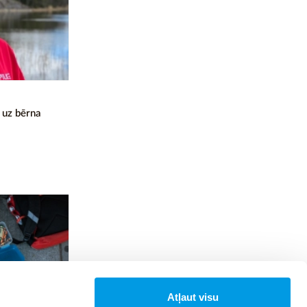
 uz bērna
Atļaut visu