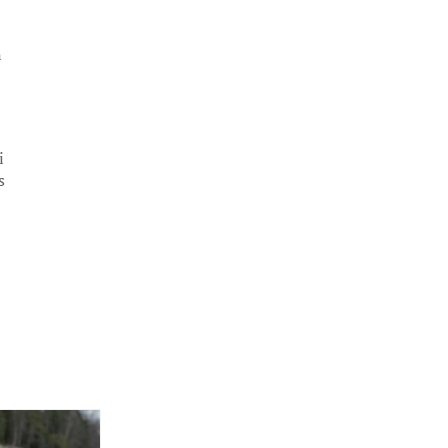
n
i
s