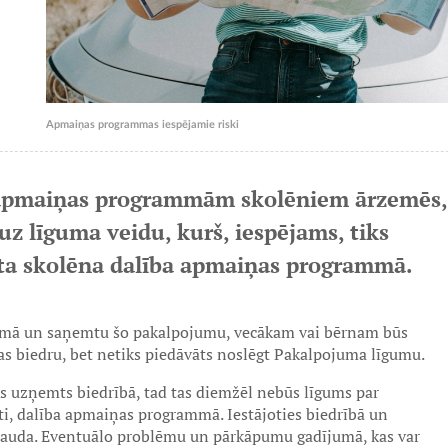
Apmaiņas programmas iespējamie riski
z apmaiņas programmām skolēniem ārzemēs,
uz līguma veidu, kurš, iespējams, tiks
ināta skolēna dalība apmaiņas programmā.
mmā un saņemtu šo pakalpojumu, vecākam vai bērnam būs
ības biedru, bet netiks piedāvāts noslēgt Pakalpojuma līgumu.
iks uzņemts biedrībā, tad tas diemžēl nebūs līgums par
ti, dalība apmaiņas programmā. Iestājoties biedrībā un
nauda. Eventuālo problēmu un pārkāpumu gadījumā, kas var