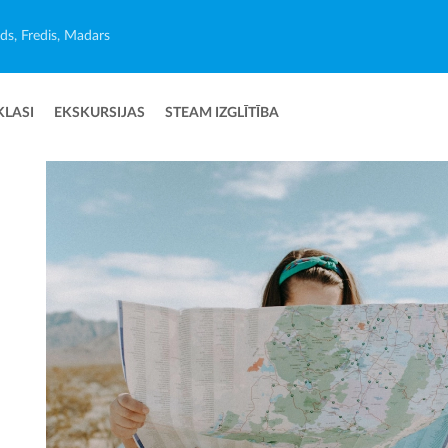
ēds, Fredis, Madars
KLASI
EKSKURSIJAS
STEAM IZGLĪTĪBA