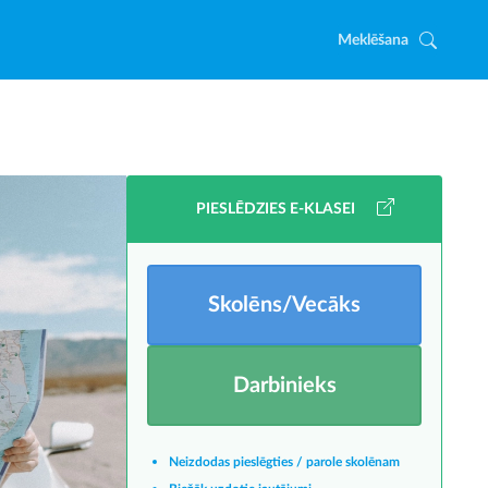
Meklēšana
PIESLĒDZIES E-KLASEI
Skolēns/Vecāks
Darbinieks
Neizdodas pieslēgties / parole skolēnam