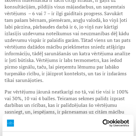
skolēns matemātikā ir sācis cītīgi strādāt, ir gājis uz
konsultācijām, pildījis visus mājasdarbus, un saņemtais
vērtējums – 6 vai 7 – ir ilgi gaidītais progress. Savukārt
tam pašam bērnam, piemēram, angļu valodā, ko viņš ļoti
labi pārzina, pārbaudes darbā ir 6, jo viņš nav kārtīgi
izlasījis uzdevuma noteikumus vai neuzmanības dēļ kādu
uzdevumu vispār ir palaidis garām. Tātad viens un tas pats
vērtējums dažādos mācību priekšmetos sniedz atšķirīgu
informāciju, tādēļ sarunāšanās un katra vērtējuma analīze
ir ļoti būtiska. Vērtējums ir labs termometrs, kas iedod
pirmo signālu, taču, lai pieņemtu lēmumu par labāko
turpmāko rīcību, ir jāizprot konteksts, un tas ir izdarāms
tikai sarunājoties.
Par vērtējumu jārunā neatkarīgi no tā, vai tie visi ir 100%
vai 30%, 10 vai 4 balles. Teicamas sekmes palīdz izprast
darbības un rīcības, kas ir palīdzējušas šo vērtējumu
sasniegt, un, iespējams, ir pārnesamas uz citām mācību
jomām. Svarīgi ir apskatīt visus rezultātus un ieraudzīt
tendences, kas atkārtojas, lietas, ar kurām jāstrādā, kā arī
veiksmes faktorus, kas palīdz īstenot rezultātus, vai tieši