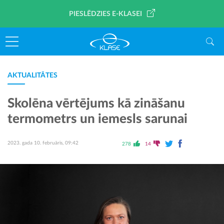
PIESLĒDZIES E-KLASEI
AKTUALITĀTES
Skolēna vērtējums kā zināšanu
termometrs un iemesls sarunai
2023. gada 10. februāris, 09:42
278
14