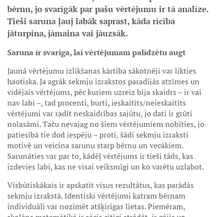
bērnu, jo svarīgāk par pašu vērtējumu ir tā analīze.
Tieši saruna ļauj labāk saprast, kāda rīcība
jāturpina, jāmaina vai jāuzsāk.
Saruna ir svarīga, lai vērtējumam palīdzētu augt
Jaunā vērtējumu izlikšanas kārtība sākotnēji var likties
haotiska. Ja agrāk sekmju izrakstos paradījās atzīmes un
vidējais vērtējums, pēc kuriem uzreiz bija skaidrs – ir vai
nav labi –, tad procenti, burti, ieskaitīts/neieskaitīts
vērtējumi var radīt neskaidrības sajūtu, jo dati ir grūti
nolasāmi. Taču nevajag no šiem vērtējumiem nobīties, jo
patiesībā tie dod iespēju – proti, šādi sekmju izraksti
motivē un veicina sarunu starp bērnu un vecākiem.
Sarunāties var par to, kādēļ vērtējums ir tieši tāds, kas
izdevies labi, kas ne visai veiksmīgi un ko varētu uzlabot.
Visbūtiskākais ir apskatīt visus rezultātus, kas parādās
sekmju izrakstā. Identiski vērtējumi katram bērnam
individuāli var nozīmēt atšķirīgas lietas. Piemēram,