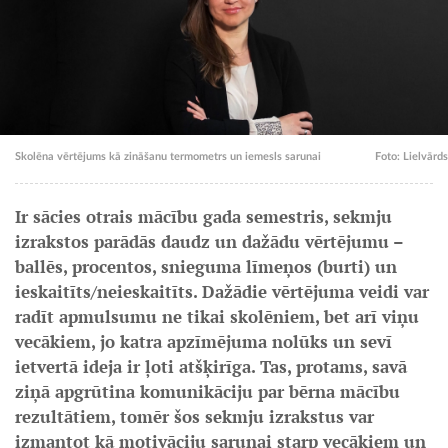
Skolēna vērtējums kā zināšanu termometrs un iemesls sarunai
Foto: Lielvārds
Ir sācies otrais mācību gada semestris, sekmju
izrakstos parādās daudz un dažādu vērtējumu –
ballēs, procentos, snieguma līmeņos (burti) un
ieskaitīts/neieskaitīts. Dažādie vērtējuma veidi var
radīt apmulsumu ne tikai skolēniem, bet arī viņu
vecākiem, jo katra apzīmējuma nolūks un sevī
ietvertā ideja ir ļoti atšķirīga. Tas, protams, savā
ziņā apgrūtina komunikāciju par bērna mācību
rezultātiem, tomēr šos sekmju izrakstus var
izmantot kā motivāciju sarunai starp vecākiem un