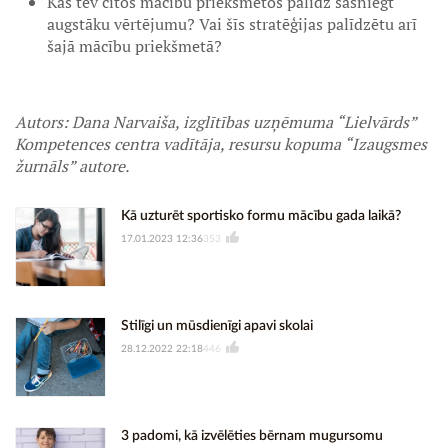
Kas tev citos mācību priekšmetos palīdz sasniegt
augstāku vērtējumu? Vai šīs stratēģijas palīdzētu arī
šajā mācību priekšmetā?
Autors: Dana Narvaiša, izglītības uzņēmuma “Lielvārds”
Kompetences centra vadītāja, resursu kopuma “Izaugsmes
žurnāls” autore.
Kā uzturēt sportisko formu mācību gada laikā?
17.01.2023 12:36
353
Stilīgi un mūsdienīgi apavi skolai
28.12.2022 22:18
446
3 padomi, kā izvēlēties bērnam mugursomu