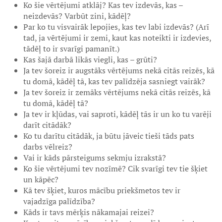
Ko šie vērtējumi atklāj? Kas tev izdevās, kas –
neizdevās? Varbūt zini, kādēļ?
Par ko tu visvairāk lepojies, kas tev labi izdevās? (Arī
tad, ja vērtējumi ir zemi, kaut kas noteikti ir izdevies,
tādēļ to ir svarīgi pamanīt.)
Kas šajā darbā likās viegli, kas – grūti?
Ja tev šoreiz ir augstāks vērtējums nekā citās reizēs, kā
tu domā, kādēļ tā, kas tev palīdzēja sasniegt vairāk?
Ja tev šoreiz ir zemāks vērtējums nekā citās reizēs, kā
tu domā, kādēļ tā?
Ja tev ir kļūdas, vai saproti, kādēļ tās ir un ko tu varēji
darīt citādāk?
Ko tu darītu citādāk, ja būtu jāveic tieši tāds pats
darbs vēlreiz?
Vai ir kāds pārsteigums sekmju izrakstā?
Ko šie vērtējumi tev nozīmē? Cik svarīgi tev tie šķiet
un kāpēc?
Kā tev šķiet, kuros mācību priekšmetos tev ir
vajadzīga palīdzība?
Kāds ir tavs mērķis nākamajai reizei?