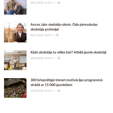
28.11.2022 11:05
510
Ances Jaks viedokļa raksts: Oda pirmsskolas
skolotāja profesijai
02.11.2022 10:57
42
Kāds skolotājs tu vēlies būt? Atbild jaunie skolotāji
28.09.2022 13:55
625
300 brīvprātīgie treneri motivācijas programmā
strādā ar 15 000 jauniešiem
15.09.2022 14:22
427