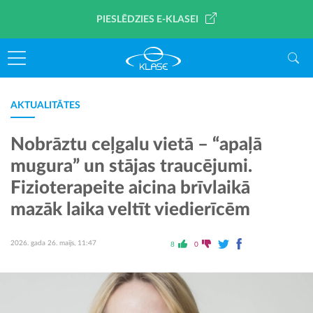
PIESLĒDZIES E-KLASEI
AKTUALITĀTES
Nobrāztu ceļgalu vietā – “apaļā
mugura” un stājas traucējumi.
Fizioterapeite aicina brīvlaikā
mazāk laika veltīt viedierīcēm
2026. gada 26. maijs, 11:47
8
0