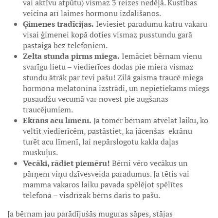
vai aktīvu atpūtu) vismaz 3 reizes nedēļā. Kustības
veicina arī laimes hormonu izdalīšanos.
Ģimenes tradīcijas.
Ieviesiet paradumu katru vakaru
visai ģimenei kopā doties vismaz pusstundu garā
pastaigā bez telefoniem.
Zelta stunda pirms miega.
Iemāciet bērnam vienu
svarīgu lietu – viedierīces dodas pie miera vismaz
stundu ātrāk par tevi pašu! Zilā gaisma traucē miega
hormona melatonīna izstrādi, un nepietiekams miegs
pusaudžu vecumā var novest pie augšanas
traucējumiem.
Ekrāns acu līmenī.
Ja tomēr bērnam atvēlat laiku, ko
veltīt viedierīcēm, pastāstiet, ka jācenšas ekrānu
turēt acu līmenī, lai nepārslogotu kakla daļas
muskuļus.
Vecāki, rādiet piemēru!
Bērni vēro vecākus un
pārņem viņu dzīvesveida paradumus. Ja tētis vai
mamma vakaros laiku pavada spēlējot spēlītes
telefonā – visdrīzāk bērns darīs to pašu.
Ja bērnam jau parādījušās muguras sāpes, stājas