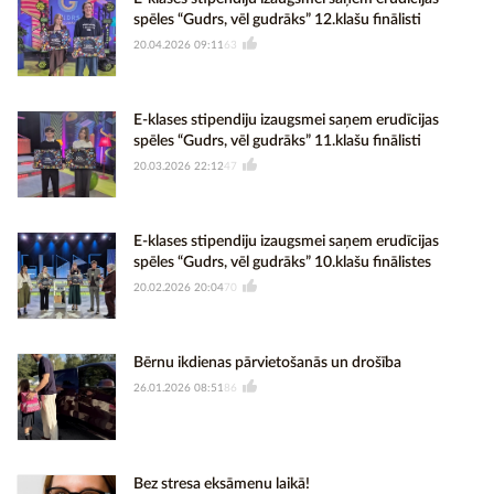
spēles “Gudrs, vēl gudrāks” 12.klašu finālisti
20.04.2026 09:11
63
E-klases stipendiju izaugsmei saņem erudīcijas
spēles “Gudrs, vēl gudrāks” 11.klašu finālisti
20.03.2026 22:12
47
E-klases stipendiju izaugsmei saņem erudīcijas
spēles “Gudrs, vēl gudrāks” 10.klašu finālistes
20.02.2026 20:04
70
Bērnu ikdienas pārvietošanās un drošība
26.01.2026 08:51
86
Bez stresa eksāmenu laikā!