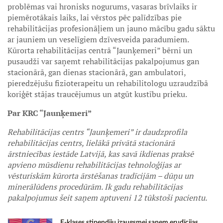
problēmas vai hronisks nogurums, vasaras brīvlaiks ir
piemērotākais laiks, lai vērstos pēc palīdzības pie
rehabilitācijas profesionāļiem un jauno mācību gadu sāktu
ar jauniem un veselīgiem dzīvesveida paradumiem.
Kūrorta rehabilitācijas centrā “Jaunķemeri” bērni un
pusaudži var saņemt rehabilitācijas pakalpojumus gan
stacionārā, gan dienas stacionārā, gan ambulatori,
pieredzējušu fizioterapeitu un rehabilitologu uzraudzībā
koriģēt stājas traucējumus un atgūt kustību prieku.
Par KRC “Jaunķemeri”
Rehabilitācijas centrs “Jaunķemeri” ir daudzprofila
rehabilitācijas centrs, lielākā privātā stacionārā
ārstniecības iestāde Latvijā, kas savā ikdienas praksē
apvieno mūsdienu rehabilitācijas tehnoloģijas ar
vēsturiskām kūrorta ārstēšanas tradīcijām – dūņu un
minerālūdens procedūrām. Ik gadu rehabilitācijas
pakalpojumus šeit saņem aptuveni 12 tūkstoši pacientu.
E-klases stipendiju izaugsmei saņem erudīcijas