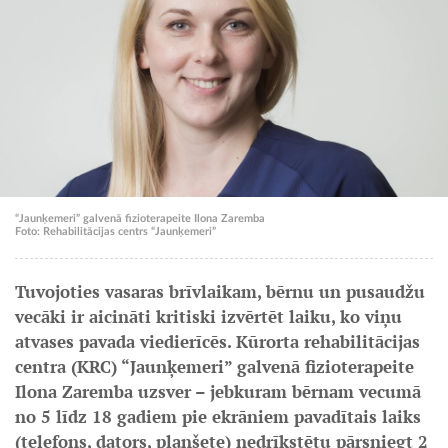
“Jaunķemeri” galvenā fizioterapeite Ilona Zaremba
Foto: Rehabilitācijas centrs “Jaunķemeri”
Tuvojoties vasaras brīvlaikam, bērnu un pusaudžu
vecāki ir aicināti kritiski izvērtēt laiku, ko viņu
atvases pavada viedierīcēs. Kūrorta rehabilitācijas
centra (KRC) “Jaunķemeri” galvenā fizioterapeite
Ilona Zaremba uzsver – jebkuram bērnam vecumā
no 5 līdz 18 gadiem pie ekrāniem pavadītais laiks
(telefons, dators, planšete) nedrīkstētu pārsniegt 2