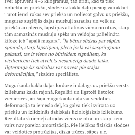
sver aptuveni 4–6 kilogramus, tad brīdī, kad tā tiek
noliekta uz priekšu, slodze uz kakla daļu pieaug vairākkārt.
Turot ierīci rokās sev priekšā un noliecot galvu uz priekšu,
muguras augšējās daļas muskuļi saraujas un velk uz
priekšu arī plecus, lāpstiņas attālinās viena no otras, starp
tām samazinās muskuļu spēks un veidojas palielināta
kifoze jeb “apaļā mugura”.
“Ja bērns sūdzas par sāpēm
sprandā, starp lāpstiņām, plecu joslā vai saspringumu
pakausī, tas ir viens no būtiskiem signāliem, ka
viedierīcēm tiek atvēlēts nesamērīgi daudz laika.
Ilgtermiņā šīs sūdzības var novest pie stājas
deformācijām,”
skaidro speciāliste.
Mugurkaula kakla daļas lordoze ir dabīgs uz priekšu vērsts
izliekums kakla rajonā. Regulāri un ilgstoši lietojot
viedierīces, arī šajā mugurkaula daļā var veidoties
deformācija tā iemesla dēļ, ka galva tiek izvirzīta uz
priekšu un izlīdzinās dabiskais fizioloģiskais izliekums.
Rezultātā skriemeļi atrodas viens uz otra un starp tiem
vairs nav pareiza amortizācija. Pie lielākas fiziskās slodzes
var veidoties protrūzijas, diska trūces, sāpes u.c.