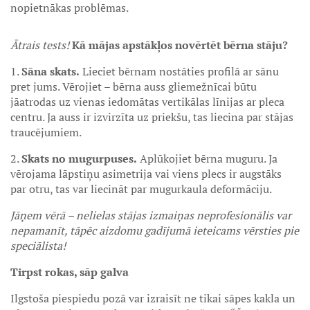
nopietnākas problēmas.
Ātrais tests!
Kā mājas apstākļos novērtēt bērna stāju?
1.
Sāna skats.
Lieciet bērnam nostāties profilā ar sānu
pret jums. Vērojiet – bērna auss gliemežnīcai būtu
jāatrodas uz vienas iedomātas vertikālas līnijas ar pleca
centru. Ja auss ir izvirzīta uz priekšu, tas liecina par stājas
traucējumiem.
2.
Skats no mugurpuses.
Aplūkojiet bērna muguru. Ja
vērojama lāpstiņu asimetrija vai viens plecs ir augstāks
par otru, tas var liecināt par mugurkaula deformāciju.
Jāņem vērā – nelielas stājas izmaiņas neprofesionālis var
nepamanīt, tāpēc aizdomu gadījumā ieteicams vērsties pie
speciālista!
Tirpst rokas, sāp galva
Ilgstoša piespiedu pozā var izraisīt ne tikai sāpes kakla un