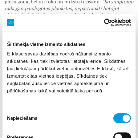
plecu zonā, bet arī roku un pirkstu tirpšanu.
“Šo simptomu
rada gan pārslogotās plaukstas, nepārtraukti lietojot
skārienjutīgās ierīces, gan saspringtie plecu joslas
muskuļi, kas nospiež nervus un asinsvadus,”
skaidro KRC
“Jaunķemeri” fizioterapeite Ilona Zaremba. “
Tomēr
salīdzinot ar stājas traucējumiem, savlaicīgi konstatētu
tirpšanu pirkstos atrisināt ir vienkāršāk ar nosacījumu, ja
Šī tīmekļa vietne izmanto sīkdatnes
problēma vēl nav samilzusi: samazinām ierīcēm veltīto
E-klase savas darbības nodrošināšanai izmanto
laiku, apmeklē masāžas un visticamāk ar problēmu
sīkdatnes, kas tiek izvietotas lietotāja ierīcē. Sīkdatnes
izdosies tikt galā.”
ļauj lietotājam pārlūkot vietni, autorizēties E-klasē, kā arī
Savukārt saspringums skausta rajonā bieži izraisa tā
izmantot citas vietnes iespējas. Sīkdatnes tiek
sauktās tenzijas jeb saspringuma tipa galvassāpes —
saglabātas Jūsu ierīcē vietnes apmeklējuma un
spiedošas sāpes pierē, deniņos un acu rajonā.
pārlūkošanas laikā vai noteiktā laika periodā.
Mazkustīguma “komplekts”: aptaukošanās un
trauksme
Piekrišanas
Fizioterapeite norāda, ka aizraušanās ar pārmērīgu
Nepieciešams
izvēle
viedierīču lietošanu iet roku rokā arī ar samazinātu
slodzes toleranci un lieko svaru. Ja bērns nespēj izturēt 40
Preferences