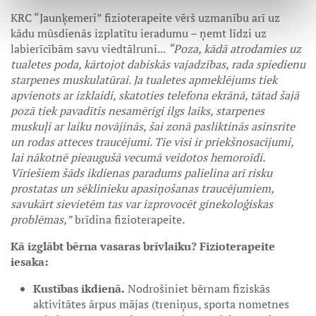
KRC “Jaunķemeri” fizioterapeite vērš uzmanību arī uz
kādu mūsdienās izplatītu ieradumu – ņemt līdzi uz
labierīcībām savu viedtālruni...
“Poza, kādā atrodamies uz
tualetes poda, kārtojot dabiskās vajadzības, rada spiedienu
starpenes muskulatūrai. Ja tualetes apmeklējums tiek
apvienots ar izklaidi, skatoties telefona ekrānā, tātad šajā
pozā tiek pavadītis nesamērīgi ilgs laiks, starpenes
muskuļi ar laiku novājinās, šai zonā pasliktinās asinsrite
un rodas atteces traucējumi. Tie visi ir priekšnosacījumi,
lai nākotnē pieaugušā vecumā veidotos hemoroīdi.
Vīriešiem šāds ikdienas paradums palielina arī risku
prostatas un sēklinieku apasiņošanas traucējumiem,
savukārt sievietēm tas var izprovocēt ginekoloģiskas
problēmas,”
brīdina fizioterapeite.
Kā izglābt bērna vasaras brīvlaiku? Fizioterapeite
iesaka:
Kustības ikdienā.
Nodrošiniet bērnam fiziskās
aktivitātes ārpus mājas (treniņus, sporta nometnes