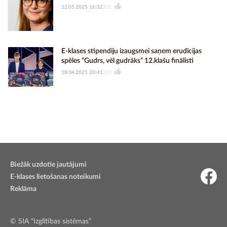
12.05.2025 16:32
231
E-klases stipendiju izaugsmei saņem erudīcijas
spēles “Gudrs, vēl gudrāks” 12.klašu finālisti
18.04.2025 20:41
311
Biežāk uzdotie jautājumi
E-klases lietošanas noteikumi
Reklāma
© SIA “Izglītības sistēmas”