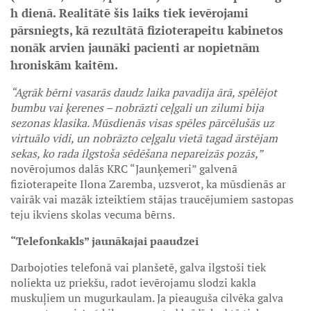
h dienā. Realitātē šis laiks tiek ievērojami
pārsniegts, kā rezultātā fizioterapeitu kabinetos
nonāk arvien jaunāki pacienti ar nopietnām
hroniskām kaitēm.
“Agrāk bērni vasarās daudz laika pavadīja ārā, spēlējot
bumbu vai ķerenes – nobrāzti ceļgali un zilumi bija
sezonas klasika. Mūsdienās visas spēles pārcēlušās uz
virtuālo vidi, un nobrāzto ceļgalu vietā tagad ārstējam
sekas, ko rada ilgstoša sēdēšana nepareizās pozās,”
novērojumos dalās KRC “Jaunķemeri” galvenā
fizioterapeite Ilona Zaremba, uzsverot, ka mūsdienās ar
vairāk vai mazāk izteiktiem stājas traucējumiem sastopas
teju ikviens skolas vecuma bērns.
“Telefonkakls” jaunākajai paaudzei
Darbojoties telefonā vai planšetē, galva ilgstoši tiek
noliekta uz priekšu, radot ievērojamu slodzi kakla
muskuļiem un mugurkaulam. Ja pieauguša cilvēka galva