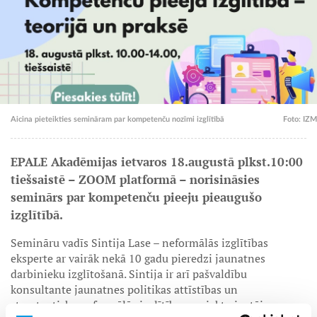
Aicina pieteikties semināram par kompetenču nozīmi izglītībā
Foto: IZM
EPALE Akadēmijas ietvaros 18.augustā plkst.10:00
tiešsaistē – ZOOM platformā – norisināsies
seminārs par kompetenču pieeju pieaugušo
izglītībā.
Semināru vadīs Sintija Lase – neformālās izglītības
eksperte ar vairāk nekā 10 gadu pieredzi jaunatnes
darbinieku izglītošanā. Sintija ir arī pašvaldību
konsultante jaunatnes politikas attīstības un
starptautisku neformālās izglītības projektu jautājumos,