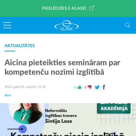
PIESLĒDZIES E-KLASEI
AKTUALITĀTES
Aicina pieteikties semināram par
kompetenču nozīmi izglītībā
2022. gada 02. augusts, 16:32
6
0
#izm