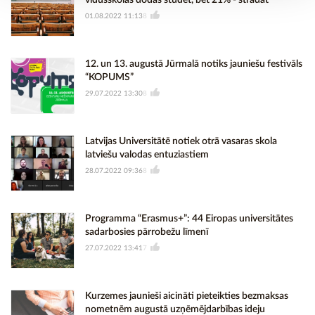
vidusskolas dodas studēt, bet 21% - strādāt
01.08.2022 11:13
8
12. un 13. augustā Jūrmalā notiks jauniešu festivāls
“KOPUMS”
29.07.2022 13:30
8
Latvijas Universitātē notiek otrā vasaras skola
latviešu valodas entuziastiem
28.07.2022 09:36
8
Programma “Erasmus+”: 44 Eiropas universitātes
sadarbosies pārrobežu līmenī
27.07.2022 13:41
7
Kurzemes jaunieši aicināti pieteikties bezmaksas
nometnēm augustā uzņēmējdarbības ideju