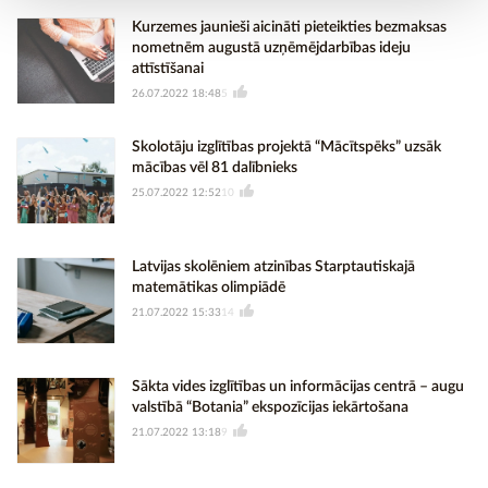
Kurzemes jaunieši aicināti pieteikties bezmaksas
nometnēm augustā uzņēmējdarbības ideju
attīstīšanai
26.07.2022 18:48
5
Skolotāju izglītības projektā “Mācītspēks” uzsāk
mācības vēl 81 dalībnieks
25.07.2022 12:52
10
Latvijas skolēniem atzinības Starptautiskajā
matemātikas olimpiādē
21.07.2022 15:33
14
Sākta vides izglītības un informācijas centrā – augu
valstībā “Botania” ekspozīcijas iekārtošana
21.07.2022 13:18
9