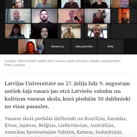
Latvijas Universitātē notiek otrā vasaras skola latviešu valodas entuziastiem
Foto: Latvijas
Latvijas Universitātē no 27. jūlija līdz 9. augustam
notiek šajā vasarā jau otrā Latviešu valodas un
kultūras vasaras skola, kurā piedalās 30 dalībnieki
no visas pasaules.
Vasaras skolā piedalās dalībnieki no Brazīlijas, Kanādas,
Ķīnas, Japānas, Belģijas, Lielbritānijas, Austrālijas,
Amerikas Savienotajām Valstīm, Kataras, Indonēzijas,