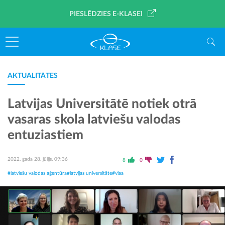
PIESLĒDZIES E-KLASEI
AKTUALITĀTES
Latvijas Universitātē notiek otrā
vasaras skola latviešu valodas
entuziastiem
2022. gada 28. jūlijs, 09:36
8
0
#latviešu valodas aģentūra
#latvijas universitāte
#viaa