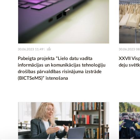
30.06.2023 11:49
30.06.2023 08
1
Pabeigta projekta “Lielo datu vadīta
XXVII Visp
informācijas un komunikācijas tehnoloģiju
deju svētk
drošības pārvaldības risinājuma izstrāde
(BICTSeMS)” īstenošana