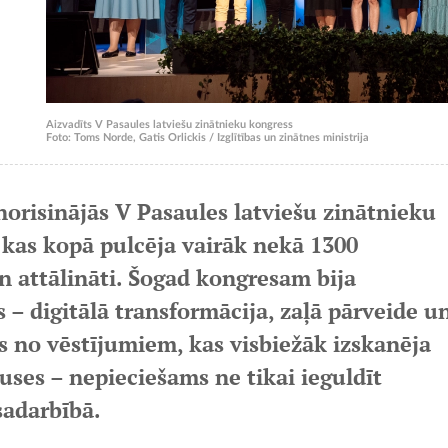
Aizvadīts V Pasaules latviešu zinātnieku kongress
Foto: Toms Norde, Gatis Orlickis / Izglītības un zinātnes ministrija
 norisinājās V Pasaules latviešu zinātnieku
 kas kopā pulcēja vairāk nekā 1300
n attālināti. Šogad kongresam bija
s – digitālā transformācija, zaļā pārveide u
s no vēstījumiem, kas visbiežāk izskanēja
uses – nepieciešams ne tikai ieguldīt
sadarbībā.