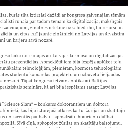
ijas, kurās tika iztirzāti dažādi ar kongresa galvenajām tēmām
eciālisti runāja par tādām tēmām kā digitalizācija, mākslīgais
tie izaicinājumi, zinātnes ietekme uz sabiedrību, bioresursi un
ācija un citas. Arī jaunie zinātnieki no Latvijas un ārvalstīm
mi un karjeru savā nozarē.
resa laikā norisinājās arī Latvijas kosmosa un digitalizācijas
rātu prezentācijas. Apmeklētājiem bija iespēja aplūkot teju
ar jaunākajām tehnoloģijām, piemēram, kosmosa tehnoloģijām
itātes studentu komandas projektēto un uzbūvēto lieljaudas
nozarei. Tāpat kongresa ietvaros notika arī Baltijas
aktiskais seminārs, kā arī bija iespējams satapt Latvijas
rī “Science Slam” – konkurss doktorantiem un doktora
ībnieki, kas bija izturējuši atlases kārtu, žūrijas un skatītāju
bus un sacentās par balvu – apmaksātu braucienu dalībai
mpozijā. Sīvā cīņā, apkopojot žūrijas un skatītāju balsojumu,