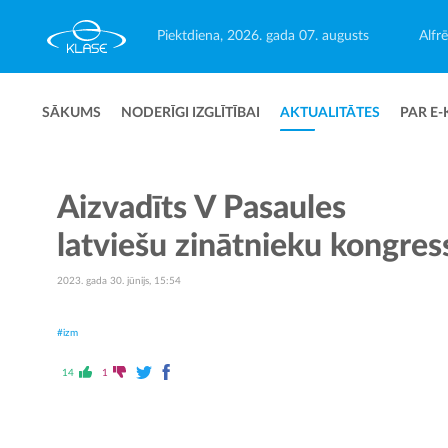
Piektdiena, 2026. gada 07. augusts
Alfr
SĀKUMS
NODERĪGI IZGLĪTĪBAI
AKTUALITĀTES
PAR E-
Aizvadīts V Pasaules
latviešu zinātnieku kongres
2023. gada 30. jūnijs, 15:54
#izm
14
1