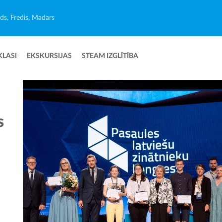
ēds, Fredis, Madars
KLASI
EKSKURSIJAS
STEAM IZGLĪTĪBA
s