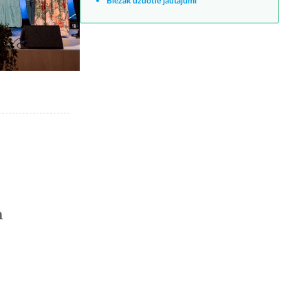
Biežāk uzdotie jautājumi
n