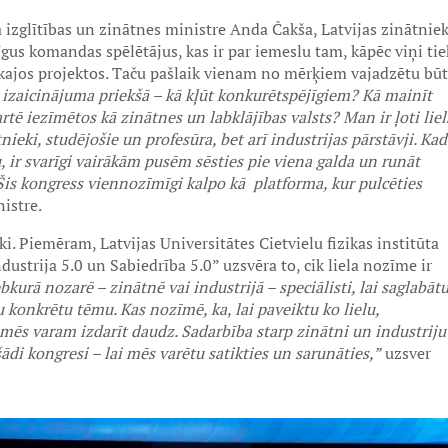
izglītības un zinātnes ministre Anda Čakša, Latvijas zinātniek
jīgus komandas spēlētājus, kas ir par iemeslu tam, kāpēc viņi tie
iskajos projektos. Taču pašlaik vienam no mērķiem vajadzētu būt
izaicinājuma priekšā – kā kļūt konkurētspējīgiem? Kā mainīt
rtē iezīmētos kā zinātnes un labklājības valsts? Man ir ļoti liel
nieki, studējošie un profesūra, bet arī industrijas pārstāvji. Kad
 ir svarīgi vairākām pusēm sēsties pie viena galda un runāt
. Šis kongress viennozīmīgi kalpo kā platforma, kur pulcēties
istre.
i. Piemēram, Latvijas Universitātes Cietvielu fizikas institūta
ustrija 5.0 un Sabiedrība 5.0” uzsvēra to, cik liela nozīme ir
bkurā nozarē – zinātnē vai industrijā – speciālisti, lai saglabāt
 konkrētu tēmu. Kas nozīmē, ka, lai paveiktu ko lielu,
mēs varam izdarīt daudz. Sadarbība starp zinātni un industriju
ādi kongresi – lai mēs varētu satikties un sarunāties,”
uzsver