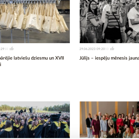
:29
29.06.2023 09:20
10
10
ārējie latviešu dziesmu un XVII
Jūlijs – iespēju mēnesis jau
i