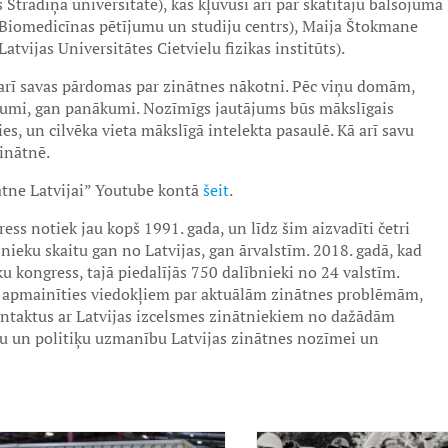
Stradiņa universitāte), kas kļuvusi arī par skatītāju balsojuma
s Biomedicīnas pētījumu un studiju centrs), Maija Štokmane
atvijas Universitātes Cietvielu fizikas institūts).
 arī savas pārdomas par zinātnes nākotni. Pēc viņu domām,
jumi, gan panākumi. Nozīmīgs jautājums būs mākslīgais
ies, un cilvēka vieta mākslīgā intelekta pasaulē. Kā arī savu
inātnē.
nātne Latvijai” Youtube kontā
šeit
.
ess notiek jau kopš 1991. gada, un līdz šim aizvadīti četri
nieku skaitu gan no Latvijas, gan ārvalstīm. 2018. gadā, kad
u kongress, tajā piedalījās 750 dalībnieki no 24 valstīm.
ju apmainīties viedokļiem par aktuālām zinātnes problēmām,
kontaktus ar Latvijas izcelsmes zinātniekiem no dažādām
iju un politiķu uzmanību Latvijas zinātnes nozīmei un