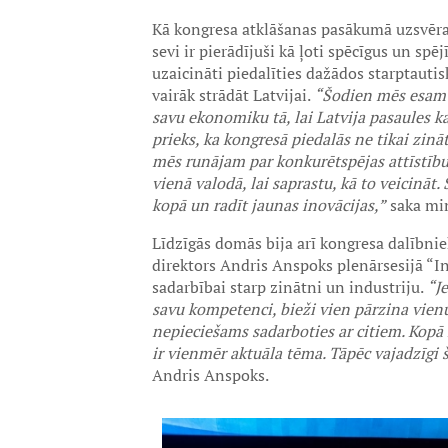
Kā kongresa atklāšanas pasākumā uzsvēra 
sevi ir pierādījuši kā ļoti spēcīgus un spē
uzaicināti piedalīties dažādos starptaut
vairāk strādāt Latvijai.
“Šodien mēs esam 
savu ekonomiku tā, lai Latvija pasaules ka
prieks, ka kongresā piedalās ne tikai zināt
mēs runājam par konkurētspējas attīstību,
vienā valodā, lai saprastu, kā to veicināt
kopā un radīt jaunas inovācijas,”
saka min
Līdzīgās domās bija arī kongresa dalībniek
direktors Andris Anspoks plenārsesijā “Ind
sadarbībai starp zinātni un industriju.
“Je
savu kompetenci, bieži vien pārzina vienu
nepieciešams sadarboties ar citiem. Kopā 
ir vienmēr aktuāla tēma. Tāpēc vajadzīgi š
Andris Anspoks.