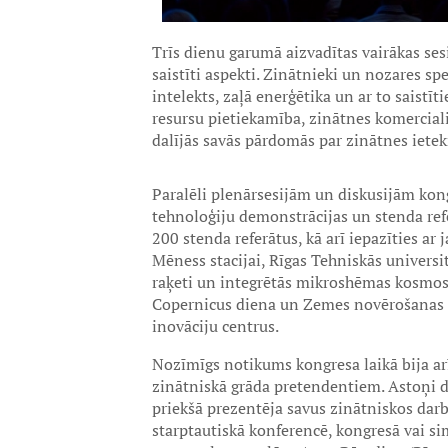
Trīs dienu garumā aizvadītas vairākas ses
saistīti aspekti. Zinātnieki un nozares sp
intelekts, zaļā enerģētika un ar to saistī
resursu pietiekamība, zinātnes komercializ
dalījās savās pārdomās par zinātnes ietek
Paralēli plenārsesijām un diskusijām kong
tehnoloģiju demonstrācijas un stenda refe
200 stenda referātus, kā arī iepazīties 
Mēness stacijai, Rīgas Tehniskās univers
raķeti un integrētās mikroshēmas kosmosa 
Copernicus diena un Zemes novērošanas pr
inovāciju centrus.
Nozīmīgs notikums kongresa laikā bija a
zinātniskā grāda pretendentiem. Astoņi dal
priekšā prezentēja savus zinātniskos dar
starptautiskā konferencē, kongresā vai si