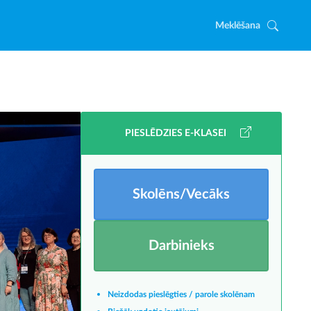
Meklēšana
PIESLĒDZIES E-KLASEI
Skolēns/Vecāks
Darbinieks
Neizdodas pieslēgties / parole skolēnam