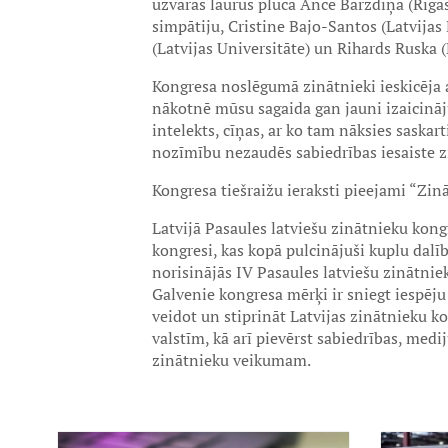
uzvaras laurus plūca Ance Bārzdiņa (Rīgas 
simpātiju, Cristine Bajo-Santos (Latvija
(Latvijas Universitāte) un Rihards Ruska (L
Kongresa noslēgumā zinātnieki ieskicēja
nākotnē mūsu sagaida gan jauni izaicinā
intelekts, cīņas, ar ko tam nāksies saskart
nozīmību nezaudēs sabiedrības iesaiste z
Kongresa tiešraižu ieraksti pieejami “Zi
Latvijā Pasaules latviešu zinātnieku kongr
kongresi, kas kopā pulcinājuši kuplu dalīb
norisinājās IV Pasaules latviešu zinātniek
Galvenie kongresa mērķi ir sniegt iespē
veidot un stiprināt Latvijas zinātnieku 
valstīm, kā arī pievērst sabiedrības, med
zinātnieku veikumam.