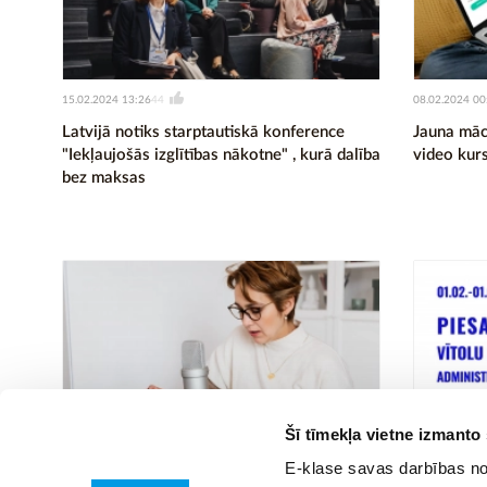
15.02.2024 13:26
08.02.2024 00
44
Latvijā notiks starptautiskā konference
Jauna mācī
"Iekļaujošās izglītības nākotne" , kurā dalība
video kur
bez maksas
Šī tīmekļa vietne izmanto
05.02.2024 14:21
01.02.2024 00
107
E-klase savas darbības nod
Palīdzi tehnoloģijām apgūt latviešu valodu
Pēdējās 2 