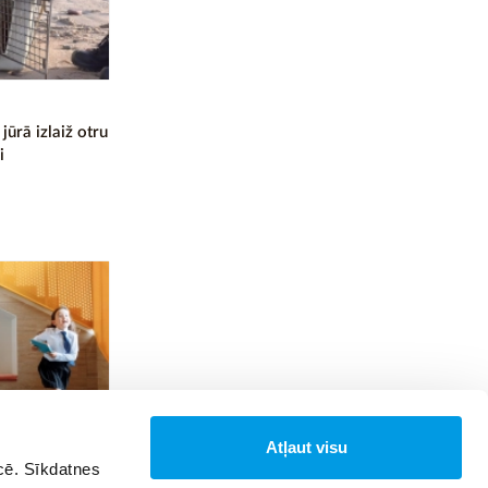
jūrā izlaiž otru
i
Atļaut visu
īcē. Sīkdatnes
skolu