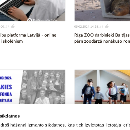
:00
05.02.2024 14:28
157
168
bu platforma Latvijā - online
Rīga ZOO darbinieki Baltijas 
si skolēniem
pērn zoodārzā nonākušo ron
 sīkdatnes
:08
31.01.2024 17:45
202
146
rošināšanai izmanto sīkdatnes, kas tiek izvietotas lietotāja ier
dienas, lai pieteiktos
Aicina pirmsskolu un sākum