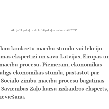
Akcija “Atpakaļ uz skolu/ Atpakaļ uz universitāti 2024”
olām konkrētu mācību stundu vai lekciju
jomas ekspertīzi un savu Latvijas, Eiropas u
t mācību procesu. Piemēram, ekonomikas
palīgs ekonomikas stundā, pastāstot par
ociālo zinību mācību procesu bagātinās
 Savienības Zaļo kursu izskaidros eksperts,
 ieviešanā.