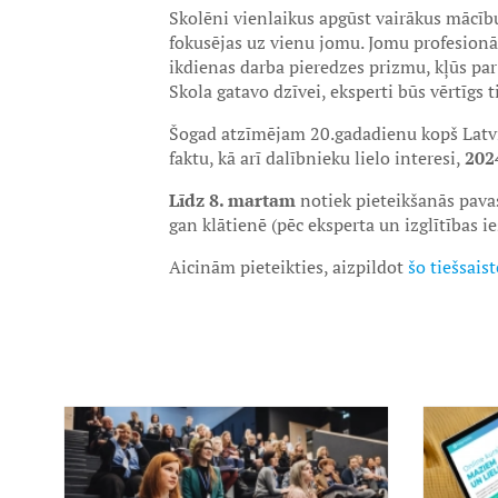
Skolēni vienlaikus apgūst vairākus mācību
fokusējas uz vienu jomu. Jomu profesionāļ
ikdienas darba pieredzes prizmu, kļūs par
Skola gatavo dzīvei, eksperti būs vērtīgs t
Šogad atzīmējam 20.gadadienu kopš Latvi
faktu, kā arī dalībnieku lielo interesi,
202
Līdz 8. martam
notiek pieteikšanās pavasa
gan klātienē (pēc eksperta un izglītības 
Aicinām pieteikties, aizpildot
šo tiešsais