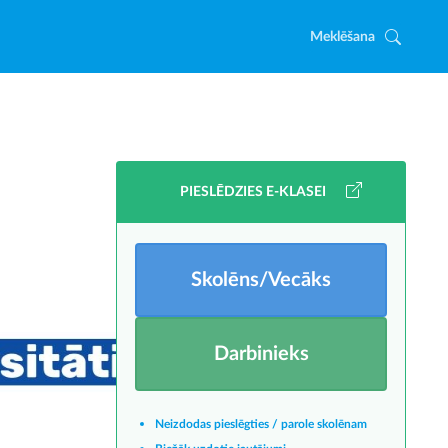
Meklēšana
PIESLĒDZIES E-KLASEI
Skolēns/Vecāks
Darbinieks
Neizdodas pieslēgties / parole skolēnam