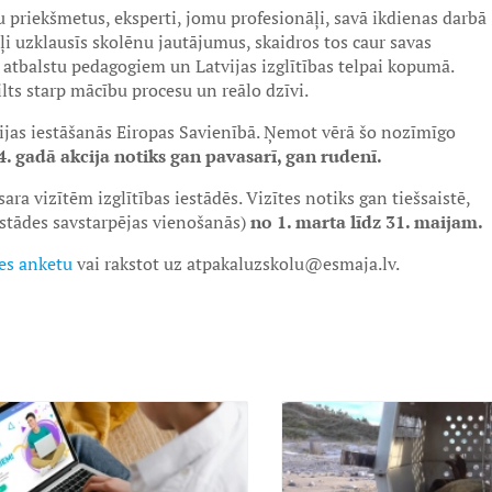
 priekšmetus, eksperti, jomu profesionāļi, savā ikdienas darbā
i uzklausīs skolēnu jautājumus, skaidros tos caur savas
 atbalstu pedagogiem un Latvijas izglītības telpai kopumā.
ilts starp mācību procesu un reālo dzīvi.
jas iestāšanās Eiropas Savienībā. Ņemot vērā šo nozīmīgo
4. gadā akcija notiks gan pavasarī, gan rudenī.
ra vizītēm izglītības iestādēs. Vizītes notiks gan tiešsaistē,
iestādes savstarpējas vienošanās)
no 1. marta līdz 31. maijam.
tes anketu
vai rakstot uz atpakaluzskolu@esmaja.lv.