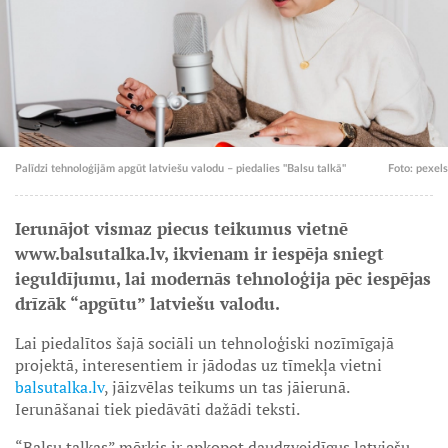
Palīdzi tehnoloģijām apgūt latviešu valodu – piedalies "Balsu talkā"
Foto: pexels
Ierunājot vismaz piecus teikumus vietnē
www.balsutalka.lv, ikvienam ir iespēja sniegt
ieguldījumu, lai modernās tehnoloģija pēc iespējas
drīzāk “apgūtu” latviešu valodu.
Lai piedalītos šajā sociāli un tehnoloģiski nozīmīgajā
projektā, interesentiem ir jādodas uz tīmekļa vietni
balsutalka.lv
, jāizvēlas teikums un tas jāierunā.
Ierunāšanai tiek piedāvāti dažādi teksti.
“Balsu talkas” mērķis ir apkopot daudzveidīgus latviešu