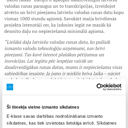
valodas runas paraugus un to transkripcijas, izveidojot
atvērtu un brīvi pieejamu latviešu valodas runas datu kopu
vismaz 1000 stundu apjomā. Savukārt maija brīvdienās
projekta īstenotāji cer, ka izdosies iegūt ne mazāk kā
desmito daļu no nepieciešamā minimālā apjoma.
“Lielākā daļa latviešu valodas runas datu, ko pašlaik
izmanto valodu tehnoloģiju uzņēmumi, nav brīvi
pieejami. Tas kavē īstenot plašākus pētījumus un
inovācijas. Lai iegūtu pēc iespējas vairāk un
daudzveidīgākus runas datus, mums ir nepieciešama visas
sabiedrības iesaiste. Ja jums ir mirklis brīva laika – nāciet
uz balsutalka.lv un saglabājiet savu balsi latviešu valodas
nākotnei,“
aicina LU Matemātikas un informātikas
institūta vadošā pētniece Ilze Auziņa.
Sociālā iniciatīva “Balsu talka” turpināsies visu 2024.
Šī tīmekļa vietne izmanto sīkdatnes
gadu. Tās mērķis ir iegūt dažādas balsis, tostarp ar
E-klase savas darbības nodrošināšanai izmanto
izlokšņu iezīmēm un akcentiem. Dalībnieku vecumam,
sīkdatnes, kas tiek izvietotas lietotāja ierīcē. Sīkdatnes
dzimumam un tautībai nav nozīmes – jo daudzveidīgāki