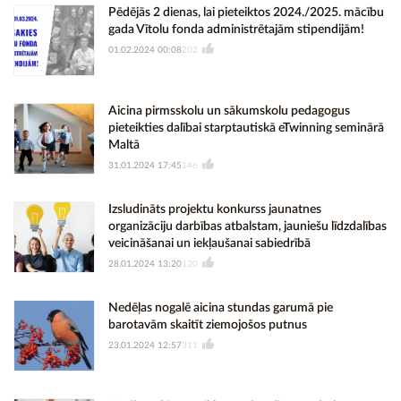
Pēdējās 2 dienas, lai pieteiktos 2024./2025. mācību
gada Vītolu fonda administrētajām stipendijām!
01.02.2024 00:08
202
Aicina pirmsskolu un sākumskolu pedagogus
pieteikties dalībai starptautiskā eTwinning seminārā
Maltā
31.01.2024 17:45
146
Izsludināts projektu konkurss jaunatnes
organizāciju darbības atbalstam, jauniešu līdzdalības
veicināšanai un iekļaušanai sabiedrībā
28.01.2024 13:20
120
Nedēļas nogalē aicina stundas garumā pie
barotavām skaitīt ziemojošos putnus
23.01.2024 12:57
311