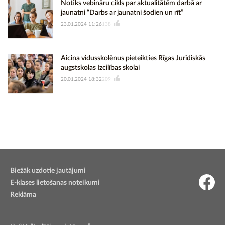
Notiks vebināru cikls par aktualitātēm darbā ar
jaunatni “Darbs ar jaunatni šodien un rīt”
23.01.2024 11:26
138
Aicina vidusskolēnus pieteikties Rīgas Juridiskās
augstskolas Izcilības skolai
20.01.2024 18:32
209
Biežāk uzdotie jautājumi
E-klases lietošanas noteikumi
Reklāma