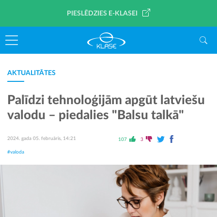
PIESLĒDZIES E-KLASEI
AKTUALITĀTES
Palīdzi tehnoloģijām apgūt latviešu
valodu – piedalies "Balsu talkā"
2024. gada 05. februāris, 14:21
107
3
#valoda