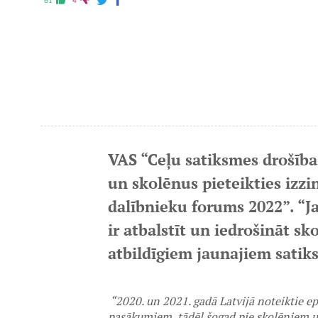
61
4
VAS “Ceļu satiksmes drošības
un skolēnus pieteikties izz
dalībnieku forums 2022”. “
ir atbalstīt un iedrošināt s
atbildīgiem jaunajiem satik
“2020. un 2021. gadā Latvijā noteiktie e
pasākumiem, tādēļ šogad pie skolēniem u