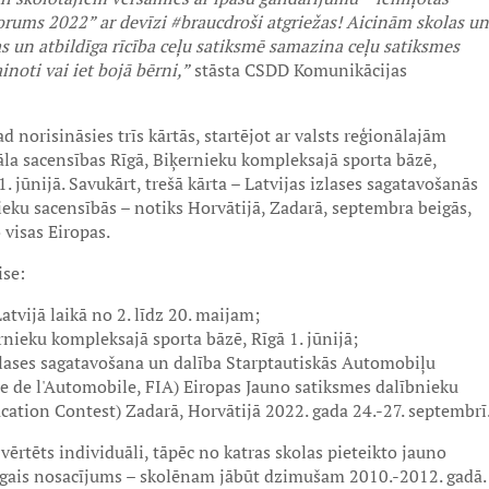
orums 2022” ar devīzi #braucdroši atgriežas! Aicinām skolas un
as un atbildīga rīcība ceļu satiksmē samazina ceļu satiksmes
inoti vai iet bojā bērni,”
stāsta CSDD Komunikācijas
 norisināsies trīs kārtās, startējot ar valsts reģionālajām
āla sacensības Rīgā, Biķernieku kompleksajā sporta bāzē,
. jūnijā. Savukārt, trešā kārta – Latvijas izlases sagatavošanās
eku sacensībās – notiks Horvātijā, Zadarā, septembra beigās,
 visas Eiropas.
ise:
atvijā laikā no 2. līdz 20. maijam;
ernieku kompleksajā sporta bāzē, Rīgā 1. jūnijā;
izlases sagatavošana un dalība Starptautiskās Automobiļu
le de l'Automobile, FIA) Eiropas Jauno satiksmes dalībnieku
cation Contest) Zadarā, Horvātijā 2022. gada 24.-27. septembrī
vērtēts individuāli, tāpēc no katras skolas pieteikto jauno
nīgais nosacījums – skolēnam jābūt dzimušam 2010.-2012. gadā.