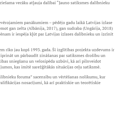
eciešama vecāku atļauja dalībai “Jauno satiksmes dalībnieku
ievērojamiem panākumiem – pēdējo gadu laikā Latvijas izlase
emot gan zelta (Albānija, 2017), gan sudraba (Ungārija, 2018)
nam ir iespēja kļūt par Latvijas izlases dalībnieku un izcīnīt
 rīko jau kopš 1993. gada. Šī izglītības projekta uzdevums ir
tiprināt un pārbaudīt zināšanas par satiksmes drošību un
bas sniegšanu un velosipēda uzbūvi, kā arī pilnveidot
umos, kas imitē sarežģītākās situācijas ceļu satiksmē.
alībnieku foruma” sacensību un vērtēšanas nolikumu, kur
lifikācijas nosacījumi, kā arī praktiskie un teorētiskie