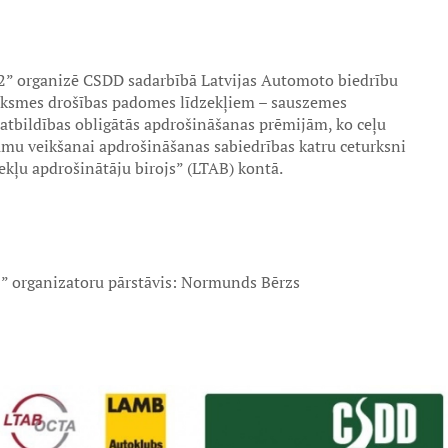
2” organizē CSDD sadarbībā Latvijas Automoto biedrību
tiksmes drošības padomes līdzekļiem – sauszemes
s atbildības obligātās apdrošināšanas prēmijām, ko ceļu
u veikšanai apdrošināšanas sabiedrības katru ceturksni
zekļu apdrošinātāju birojs” (LTAB) kontā.
” organizatoru pārstāvis: Normunds Bērzs