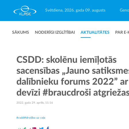
Svētdiena, 2026. gada 09. augusts
Geno
SĀKUMS
NODERĪGI IZGLĪTĪBAI
AKTUALITĀTES
PAR E-
CSDD: skolēnu iemīļotās
sacensības „Jauno satiksme
dalībnieku forums 2022” ar
devīzi #braucdroši atgriežas
2022. gada 29. aprīlis, 11:16
#csdd
#drošība uz ceļa