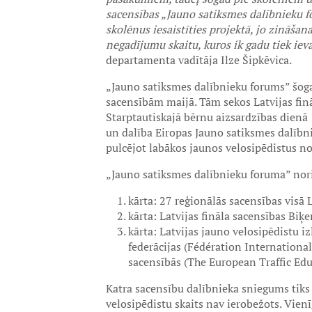
sacensības „Jauno satiksmes dalībnieku f
skolēnus iesaistīties projektā, jo zināšan
negadījumu skaitu, kuros ik gadu tiek ieva
departamenta vadītāja Ilze Šipkēvica.
„Jauno satiksmes dalībnieku forums” šogad
sacensībām maijā. Tām sekos Latvijas fin
Starptautiskajā bērnu aizsardzības dienā 1
un dalība Eiropas Jauno satiksmes dalībni
pulcējot labākos jaunos velosipēdistus no
„Jauno satiksmes dalībnieku foruma” nor
kārta: 27 reģionālās sacensības visā L
kārta: Latvijas fināla sacensības Biķ
kārta: Latvijas jauno velosipēdistu 
federācijas (Fédération Internationa
sacensībās (The European Traffic Edu
Katra sacensību dalībnieka sniegums tiks 
velosipēdistu skaits nav ierobežots. Vie