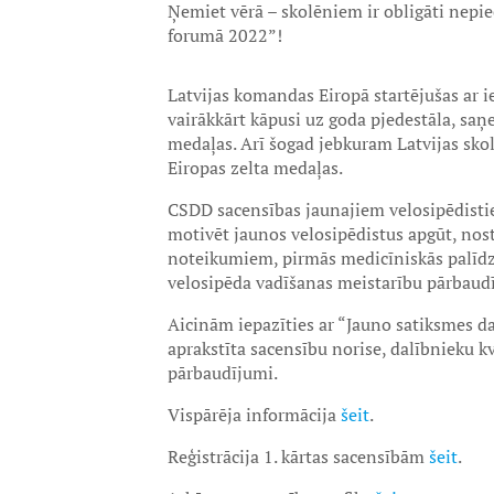
Ņemiet vērā – skolēniem ir obligāti nepi
forumā 2022”!
Latvijas komandas Eiropā startējušas ar 
vairākkārt kāpusi uz goda pjedestāla, saņ
medaļas. Arī šogad jebkuram Latvijas skolē
Eiropas zelta medaļas.
CSDD sacensības jaunajiem velosipēdistiem
motivēt jaunos velosipēdistus apgūt, nos
noteikumiem, pirmās medicīniskās palīdzī
velosipēda vadīšanas meistarību pārbaudīj
Aicinām iepazīties ar “Jauno satiksmes d
aprakstīta sacensību norise, dalībnieku kva
pārbaudījumi.
Vispārēja informācija
šeit
.
Reģistrācija 1. kārtas sacensībām
šeit
.