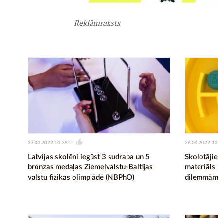
Reklāmraksts
27.04.2022 14:35
26.04.2022 12
43
Latvijas skolēni iegūst 3 sudraba un 5
Skolotāji
bronzas medaļas Ziemeļvalstu-Baltijas
materiāls 
valstu fizikas olimpiādē (NBPhO)
dilemmā