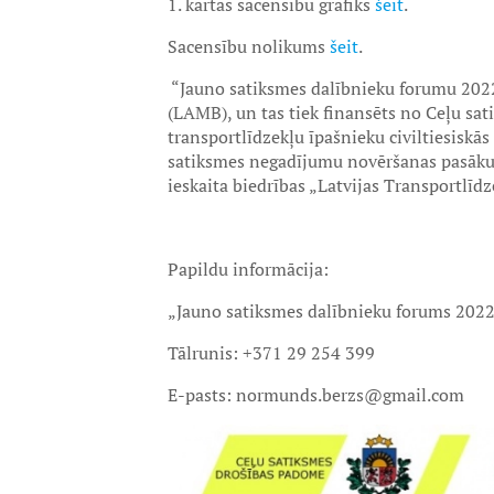
1. kārtas sacensību grafiks
šeit
.
Sacensību nolikums
šeit
.
“Jauno satiksmes dalībnieku forumu 202
(LAMB), un tas tiek finansēts no Ceļu sa
transportlīdzekļu īpašnieku civiltiesiskā
satiksmes negadījumu novēršanas pasākum
ieskaita biedrības „Latvijas Transportlīd
Papildu informācija:
„Jauno satiksmes dalībnieku forums 2022
Tālrunis: +371 29 254 399
E-pasts: normunds.berzs@gmail.com