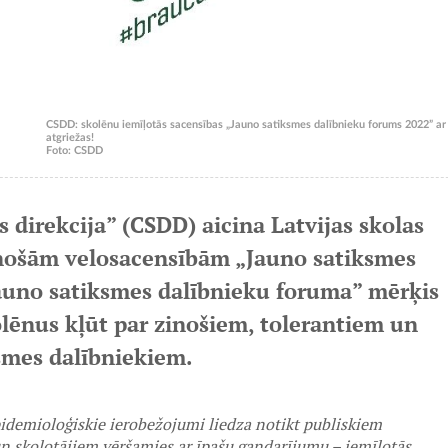
CSDD: skolēnu iemīļotās sacensības „Jauno satiksmes dalībnieku forums 2022” ar 
atgriežas!
Foto: CSDD
 direkcija” (CSDD) aicina Latvijas skolas
inošām velosacensībām „Jauno satiksmes
Jauno satiksmes dalībnieku foruma” mērķis
kolēnus kļūt par zinošiem, tolerantiem un
smes dalībniekiem.
pidemioloģiskie ierobežojumi liedza notikt publiskiem
n skolotājiem vēršamies ar īpašu gandarījumu – iemīļotās