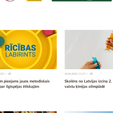
:03
26.04.2022 11:57
56
62
em pieejams jauns metodiskais
Skolēns no Latvijas izcīna 2. 
par ilgtspējas ētiskajām
valstu ķīmijas olimpiādē
m