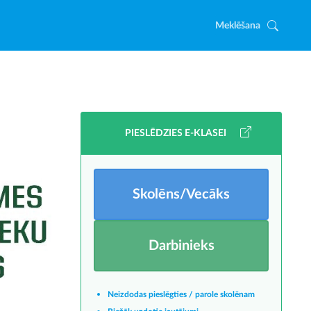
Meklēšana
PIESLĒDZIES E-KLASEI
Skolēns/Vecāks
Darbinieks
Neizdodas pieslēgties / parole skolēnam