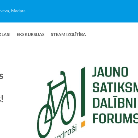
veva, Madara
KLASI
EKSKURSIJAS
STEAM IZGLĪTĪBA
s
!