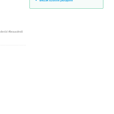
Biežāk uzdotie jautājumi
devīzi #braucdroši