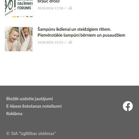
brauc droši!
20.04.2026 11:50
46
Šampūns ikdienai un steidzīgiem rītiem.
Piemērotākie šampūni bērniem un pusaudžiem
16.04.2026 12:51
48
Biežāk uzdotie jautājumi
E-klases lietošanas noteikumi
Reklāma
© SIA “Izglītības sistēmas”