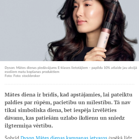
Dyson: Mātes dienas piedāvājums E-klases lietotājiem – papildu 10% atlaide jau akcijā
esošiem matu kopšanas produktiem
Foto: Foto: stockbroker
Mātes diena ir brīdis, kad apstājamies, lai pateiktu
paldies par rūpēm, pacietību un mīlestību. Tā nav
tikai simboliska diena, bet iespēja izvēlēties
dāvanu, kas patiešām uzlabo ikdienu un sniedz
ilgtermiņa vērtību.
Šobrīd
Dyson Mātes dienas kampaņas ietvaros
(spēkā līdz