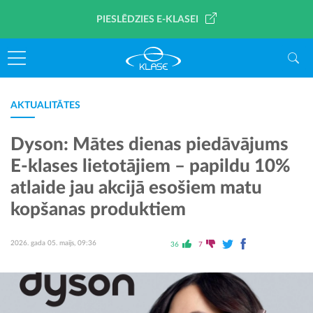
PIESLĒDZIES E-KLASEI
AKTUALITĀTES
Dyson: Mātes dienas piedāvājums
E-klases lietotājiem – papildu 10%
atlaide jau akcijā esošiem matu
kopšanas produktiem
2026. gada 05. maijs, 09:36
36
7