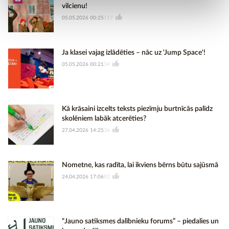
vilcienu!
05.05.2026 00:25
117
Ja klasei vajag izlādēties – nāc uz 'Jump Space'!
05.05.2026 00:21
34
Kā krāsaini izcelts teksts piezīmju burtnīcās palīdz
skolēniem labāk atcerēties?
27.04.2026 14:25
36
Nometne, kas radīta, lai ikviens bērns būtu sajūsmā
24.04.2026 17:06
82
“Jauno satiksmes dalībnieku forums” – piedalies un