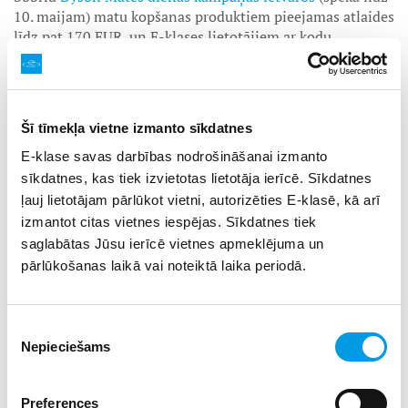
10. maijam) matu kopšanas produktiem pieejamas atlaides
līdz pat 170 EUR, un E-klases lietotājiem ar kodu
EKLASE10 var saņemt vēl papildu 10% atlaidi.
Dyson Supersonic
ir viens no populārākajiem matu
žāvētājiem, kas nodrošina ātru žāvēšanu, vienlaikus
Šī tīmekļa vietne izmanto sīkdatnes
pasargājot matus no pārmērīga karstuma. Tas apvieno
jaudīgu gaisa plūsmu ar inteliģentu temperatūras kontroli,
E-klase savas darbības nodrošināšanai izmanto
lai panāktu gludāku un veselīgāku rezultātu. Šobrīd tā
sīkdatnes, kas tiek izvietotas lietotāja ierīcē. Sīkdatnes
cena samazināta no 429 EUR līdz 259 EUR, un papildus
ļauj lietotājam pārlūkot vietni, autorizēties E-klasē, kā arī
iespējams saņemt arī dāvanu 29 EUR vērtībā.
izmantot citas vietnes iespējas. Sīkdatnes tiek
Tāds pats piedāvājums attiecas arī uz
saglabātas Jūsu ierīcē vietnes apmeklējuma un
Dyson Corrale
matu
taisnotāju, kas izmanto elastīgas plāksnes, lai pielāgotos
pārlūkošanas laikā vai noteiktā laika periodā.
matu šķipsnām un nodrošinātu vienmērīgāku taisnošanu
ar mazāku karstuma ietekmi.
Piekrišanas
Nepieciešams
izvēle
Savukārt
Dyson Airwrap i.d.
un
Dyson Airstrait
ierīcēm
Mātes dienas ietvaros pieejamas atlaides līdz 100 EUR,
sniedzot iespēju izvēlēties modernus matu veidošanas
Preferences