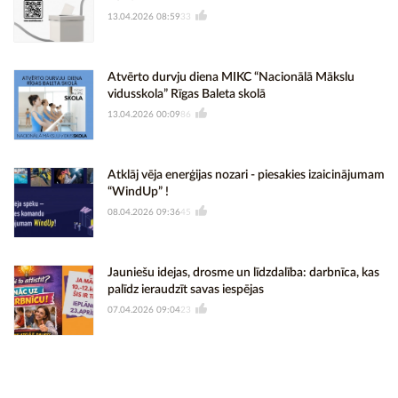
13.04.2026 08:59
33
Atvērto durvju diena MIKC “Nacionālā Mākslu
vidusskola” Rīgas Baleta skolā
13.04.2026 00:09
86
Atklāj vēja enerģijas nozari - piesakies izaicinājumam
“WindUp” !
08.04.2026 09:36
45
Jauniešu idejas, drosme un līdzdalība: darbnīca, kas
palīdz ieraudzīt savas iespējas
07.04.2026 09:04
23