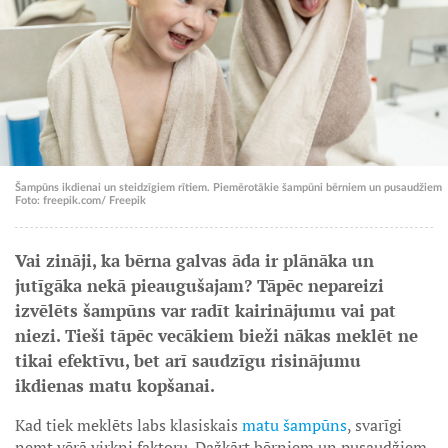
Šampūns ikdienai un steidzīgiem rītiem. Piemērotākie šampūni bērniem un pusaudžiem
Foto: freepik.com/ Freepik
Vai zināji, ka bērna galvas āda ir plānāka un
jutīgāka nekā pieaugušajam? Tāpēc nepareizi
izvēlēts šampūns var radīt kairinājumu vai pat
niezi. Tieši tāpēc vecākiem bieži nākas meklēt ne
tikai efektīvu, bet arī saudzīgu risinājumu
ikdienas matu kopšanai.
Kad tiek meklēts labs klasiskais
matu šampūns
, svarīgi
ņemt vērā virkni faktoru. Dažkārt bērniem un pusaudžiem