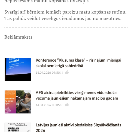
nepieciešams mainīt kopšanas līdzekļus.
Svarīgi arī bērniem iemācīt pareizu matu kopšanas rutīnu.
Tas palīdz veidot veselīgus ieradumus jau no mazotnes.
Reklāmraksts
Konference “Klusums klasē” – risinājumi mierīgai
skolai nemierīgā sabiedrībā
16.04.2026 09:50
18
AFS aicina pieteikties viesģimenes vidusskolas
vecuma jauniešiem nākamajam mācību gadam
14.04.2026 00:05
48
Latvijas jaunieši aktīvi piedalīsies Signālvēlēšanās
2026