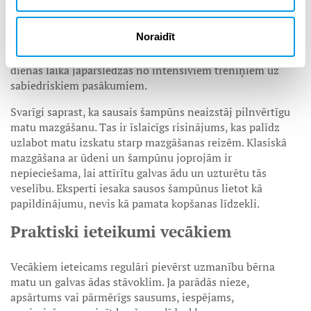
Tas palīdz atsvaidzināt matus, absorbējot lieko tauku
daudzumu. Mati izskatās tīrāki un apjomīgāki, pat ja tie
Noraidīt
nav mazgāti ar ūdeni. Sausais šampūns noder arī
pusaudžiem, kuriem dienas ritms bieži ir ļoti aktīvs un
dienas laikā jāpārslēdzas no intensīviem treniņiem uz
sabiedriskiem pasākumiem.
Svarīgi saprast, ka sausais šampūns neaizstāj pilnvērtīgu
matu mazgāšanu. Tas ir īslaicīgs risinājums, kas palīdz
uzlabot matu izskatu starp mazgāšanas reizēm. Klasiskā
mazgāšana ar ūdeni un šampūnu joprojām ir
nepieciešama, lai attīrītu galvas ādu un uzturētu tās
veselību. Eksperti iesaka sausos šampūnus lietot kā
papildinājumu, nevis kā pamata kopšanas līdzekli.
Praktiski ieteikumi vecākiem
Vecākiem ieteicams regulāri pievērst uzmanību bērna
matu un galvas ādas stāvoklim. Ja parādās nieze,
apsārtums vai pārmērīgs sausums, iespējams,