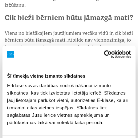
izžūšanu.
Cik bieži bērniem būtu jāmazgā mati?
Viens no biežākajiem jautājumiem vecāku vidū ir, cik bieži
bērniem būtu jāmazgā mati. Atbilde nav viennozīmīga, jo
tas ir atkarīgs no bērna vecuma, aktivitātes līmeņa un
galvas ādas tipa.
Mazākiem bērniem parasti pietiek ar matu mazgāšanu 2
Šī tīmekļa vietne izmanto sīkdatnes
līdz 3 reizes nedēļā, jo viņu galvas āda izdala mazāk tauku.
Savukārt pusaudžiem, īpaši pubertātes laikā, matu
E-klase savas darbības nodrošināšanai izmanto
mazgāšana var būt nepieciešama biežāk, jo hormonālo
sīkdatnes, kas tiek izvietotas lietotāja ierīcē. Sīkdatnes
izmaiņu dēļ galvas āda kļūst taukaināka.
ļauj lietotājam pārlūkot vietni, autorizēties E-klasē, kā arī
izmantot citas vietnes iespējas. Sīkdatnes tiek
Svarīgi ir novērot bērna galvas ādu. Ja mati ātri kļūst
taukaini vai parādās nepatīkama smarža, mazgāšana jāveic
saglabātas Jūsu ierīcē vietnes apmeklējuma un
biežāk. Ja mati ir sausi un galvas āda jutīga, labāk
pārlūkošanas laikā vai noteiktā laika periodā.
izvēlēties retāku mazgāšanu un saudzīgākus līdzekļus.