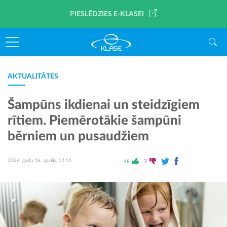
PIESLĒDZIES E-KLASEI
AKTUALITĀTES
Šampūns ikdienai un steidzīgiem
rītiem. Piemērotākie šampūni
bērniem un pusaudžiem
2026. gada 16. aprīlis, 12:51
48
7