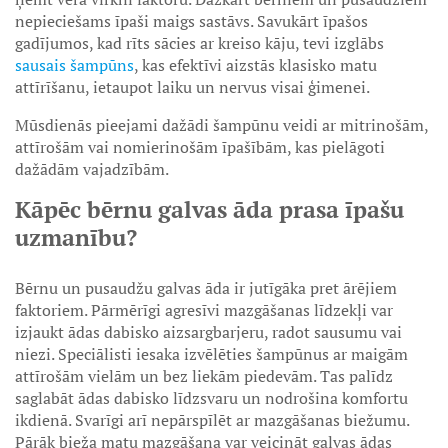
nepieciešams īpaši maigs sastāvs. Savukārt īpašos
gadījumos, kad rīts sācies ar kreiso kāju, tevi izglābs
sausais šampūns
, kas efektīvi aizstās klasisko matu
attīrīšanu, ietaupot laiku un nervus visai ģimenei.
Mūsdienās pieejami dažādi šampūnu veidi ar mitrinošām,
attīrošām vai nomierinošām īpašībām, kas pielāgoti
dažādām vajadzībām.
Kāpēc bērnu galvas āda prasa īpašu
uzmanību?
Bērnu un pusaudžu galvas āda ir jutīgāka pret ārējiem
faktoriem. Pārmērīgi agresīvi mazgāšanas līdzekļi var
izjaukt ādas dabisko aizsargbarjeru, radot sausumu vai
niezi. Speciālisti iesaka izvēlēties šampūnus ar maigām
attīrošām vielām un bez liekām piedevām. Tas palīdz
saglabāt ādas dabisko līdzsvaru un nodrošina komfortu
ikdienā. Svarīgi arī nepārspīlēt ar mazgāšanas biežumu.
Pārāk bieža matu mazgāšana var veicināt galvas ādas