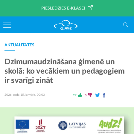
PIESLĒDZIES E-KLASEI
AKTUALITĀTES
Dzimumaudzināšana ģimenē un
skolā: ko vecākiem un pedagogiem
ir svarīgi zināt
2026. gada 15. janvāris, 00:03
27
5