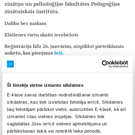
zinātņu un psiholoģijas fakultātes Pedagoģijas
zinātniskais institūts.
Dalība bez maksas
Klātienes vietu skaits ierobežots
Reģistrācija līdz 26. janvārim, aizpildot pieteikšanās
anketu, kas pieejama
šeit.
Konference sniegs
pedagogiem, vecākiem, politikas
veidotājiem, kā arī mediju un nevalstisko organizāciju
pārstāvjiem
iespēju gūt plašāku skatījumu par
dzimumaudzināšanu kā daļu no ģimenes veidošanas
Šī tīmekļa vietne izmanto sīkdatnes
pratības un piedalīties profesionālā diskusijā par
E-klase savas darbības nodrošināšanai izmanto
mūsdienīgiem risinājumiem izglītības vidē.
sīkdatnes, kas tiek izvietotas lietotāja ierīcē. Sīkdatnes
Konferences dalībniekiem tiks piedāvāts teorētisks
ieskats
ļauj lietotājam pārlūkot vietni, autorizēties E-klasē, kā arī
projekta rezultātos, ārzemju vieslektoru pieredzes
izmantot citas vietnes iespējas. Sīkdatnes tiek
stāsti, ekspertu ziņojumi un tematiskas radošās
saglabātas Jūsu ierīcē vietnes apmeklējuma un
darbnīcas
. Konferences laikā pētnieki iepazīstinās ar
pārlūkošanas laikā vai noteiktā laika periodā.