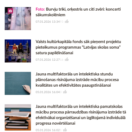
Foto:
Burvju triki, orķestris un citi zvēri: koncerti
sākumskolēniem
07.01.2026 13:34
93
Valsts kultūrkapitāla fonds sāk pieņemt projektu
pieteikumus programmas “Latvijas skolas soma”
satura papildināšanai
07.01.2026 12:27
16
Jauna multifaktorāla un intelektiska stundu
plānošanas risinājuma izstrāde mācību procesa
kvalitātes un efektivitātes paaugstināšanai
05.01.2026 16:04
0
Jauna multifaktorāla un intelektiska pamatskolas
mācību procesa pārraudzības risinājuma izstrāde tā
efektīvākai organizēšanai un izglītojamā individuālā
progresa novērtēšanai
05.01.2026 16:02
1