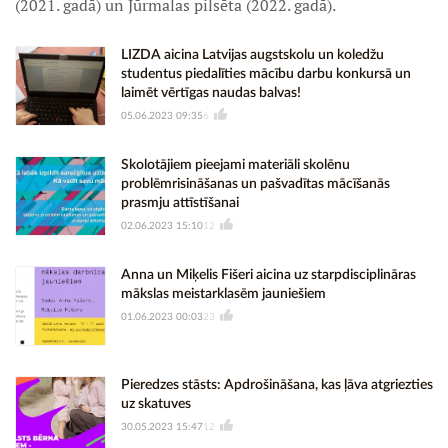
(2021. gadā) un Jūrmalas pilsēta (2022. gadā).
LIZDA aicina Latvijas augstskolu un koledžu
studentus piedalīties mācību darbu konkursā un
laimēt vērtīgas naudas balvas!
05.06.2023 09:35
6
Skolotājiem pieejami materiāli skolēnu
problēmrisināšanas un pašvadītas mācīšanās
prasmju attīstīšanai
02.06.2023 15:10
12
Anna un Miķelis Fišeri aicina uz starpdisciplināras
mākslas meistarklasēm jauniešiem
01.06.2023 00:03
23
Pieredzes stāsts: Apdrošināšana, kas ļāva atgriezties
uz skatuves
30.05.2023 15:47
12