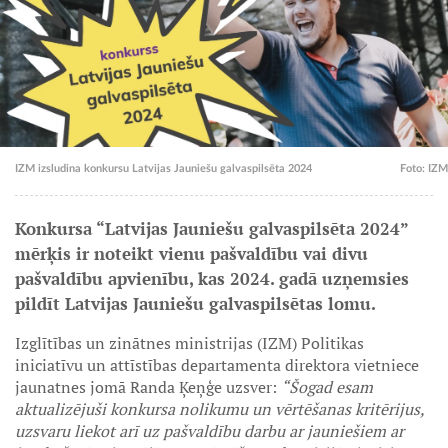
IZM izsludina konkursu Latvijas Jauniešu galvaspilsēta 2024
Foto: IZM
Konkursa “Latvijas Jauniešu galvaspilsēta 2024”
mērķis ir noteikt vienu pašvaldību vai divu
pašvaldību apvienību, kas 2024. gadā uzņemsies
pildīt Latvijas Jauniešu galvaspilsētas lomu.
Izglītības un zinātnes ministrijas (IZM) Politikas
iniciatīvu un attīstības departamenta direktora vietniece
jaunatnes jomā Randa Ķeņģe uzsver:
“Šogad esam
aktualizējuši konkursa nolikumu un vērtēšanas kritērijus,
uzsvaru liekot arī uz pašvaldību darbu ar jauniešiem ar