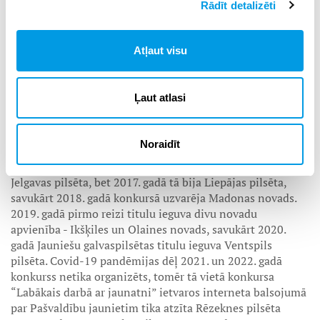
Rādīt detalizēti
ministrijas, Labklājības ministrijas, Vides aizsardzības un
reģionālās attīstības ministrijas, Jaunatnes starptautisko
programmu aģentūras, Valsts izglītības satura centra,
Atļaut visu
Eiropas Komisijas pārstāvniecības Latvijā un biedrībām
“Latvijas Jaunatnes padome” un "Latvijas pašvaldību
savienība".
Ļaut atlasi
Sīvā konkurencē ar Cēsu novada pašvaldību un Jelgavas
valstspilsētas pašvaldību, 2023. gada titulu ieguva Bauskas
Noraidīt
novada pašvaldība. Pirmo reizi konkurss Latvijas Jauniešu
galvaspilsēta tika organizēts 2016. gadā un titulu ieguva
Jelgavas pilsēta, bet 2017. gadā tā bija Liepājas pilsēta,
savukārt 2018. gadā konkursā uzvarēja Madonas novads.
2019. gadā pirmo reizi titulu ieguva divu novadu
apvienība - Ikšķiles un Olaines novads, savukārt 2020.
gadā Jauniešu galvaspilsētas titulu ieguva Ventspils
pilsēta. Covid-19 pandēmijas dēļ 2021. un 2022. gadā
konkurss netika organizēts, tomēr tā vietā konkursa
“Labākais darbā ar jaunatni” ietvaros interneta balsojumā
par Pašvaldību jaunietim tika atzīta Rēzeknes pilsēta