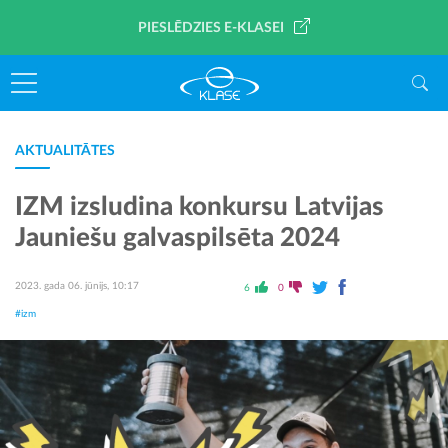
PIESLĒDZIES E-KLASEI
AKTUALITĀTES
IZM izsludina konkursu Latvijas
Jauniešu galvaspilsēta 2024
2023. gada 06. jūnijs, 10:17
6
0
#izm