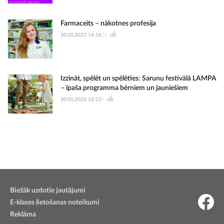
Farmaceits – nākotnes profesija
30.05.2023 14:16
26
Izzināt, spēlēt un spēlēties: Sarunu festivālā LAMPA
– īpaša programma bērniem un jauniešiem
30.05.2023 12:23
7
Biežāk uzdotie jautājumi
E-klases lietošanas noteikumi
Reklāma