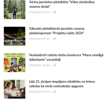
Aicina jauniešus pieteikties “Vides aizstāvības
vasaras skolai”
13.06.2024 09:55
12
Sākusies pieteikšanās jauniešu vasaras
piedzīvojumam “Projektu nakts 2024”
10.06.2024 09:12
11
Noskaidroti radošo darbu konkursa “Mana veselīgā
ēdienkarte” uzvarētāji
05.06.2024 16:30
12
Līdz 21. jūnijam iespējams atteikties no krievu
valodas kā otrās svešvalodas apguves
03.06.2024 18:19
35