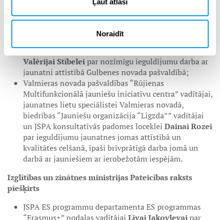
Ļaut atlasi
celšanā;
Neformālās izglītības ekspertei jaunatnes jomā un
JSPA mācību vadītājai
Sintijai Lasei
par ieguldījumu
Noraidīt
jaunatnes jomas attīstībā un kvalitātes celšanā;
Gulbenes novada jauniešu centra “Bāze” vadītājai
Valērijai Stībelei
par nozīmīgu ieguldījumu darba ar
jaunatni attīstībā Gulbenes novada pašvaldībā;
Valmieras novada pašvaldības “Rūjienas
Multifunkcionālā jauniešu iniciatīvu centra” vadītājai,
jaunatnes lietu speciālistei Valmieras novadā,
biedrības “Jauniešu organizācija “Ligzda”” vadītājai
un JSPA konsultatīvās padomes loceklei
Dainai Rozei
par ieguldījumu jaunatnes jomas attīstībā un
kvalitātes celšanā, īpaši brīvprātīgā darba jomā un
darbā ar jauniešiem ar ierobežotām iespējām.
Izglītības un zinātnes ministrijas Pateicības raksts
piešķirts
JSPA ES programmu departamenta ES programmas
“Erasmus+” nodaļas vadītājai
Līvai Jakovļevai
par