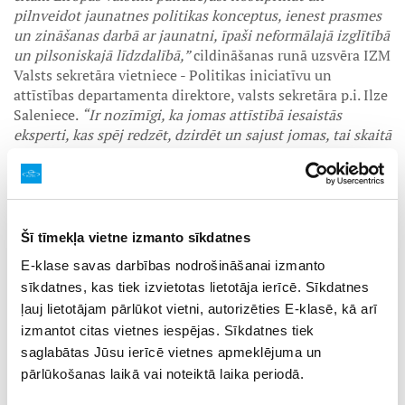
pilnveidot jaunatnes politikas konceptus, ienest prasmes
un zināšanas darbā ar jaunatni, īpaši neformālajā izglītībā
un pilsoniskajā līdzdalībā,”
cildināšanas runā uzsvēra IZM
Valsts sekretāra vietniece - Politikas iniciatīvu un
attīstības departamenta direktore, valsts sekretāra p.i. Ilze
Saleniece.
“Ir nozīmīgi, ka jomas attīstībā iesaistās
eksperti, kas spēj redzēt, dzirdēt un sajust jomas, tai skaitā
jauniešu vajadzības.”
JSPA, kas 2024. gadā atzīmē savu 25. darbības gadskārtu,
savā darbā nodrošina Latvijas, Eiropas Savienības un citu
Šī tīmekļa vietne izmanto sīkdatnes
starptautisko programmu, projektu un iniciatīvu
īstenošanu darbā ar jaunatni. Šo uzdevumu izpildē JSPA
E-klase savas darbības nodrošināšanai izmanto
cieši sadarbojas ar konsultatīvo padomi un mācību
sīkdatnes, kas tiek izvietotas lietotāja ierīcē. Sīkdatnes
vadītāju kopu, kurā darbojas jaunatnes un neformālās
ļauj lietotājam pārlūkot vietni, autorizēties E-klasē, kā arī
izglītības jomās pieredzējuši mācību vadītāji, veidojot
izmantot citas vietnes iespējas. Sīkdatnes tiek
izpratni par neformālās izglītības nozīmi, sniedzot
saglabātas Jūsu ierīcē vietnes apmeklējuma un
atbalstu jauniešiem un jaunatnes darbiniekiem visā
pārlūkošanas laikā vai noteiktā laika periodā.
Latvijā.