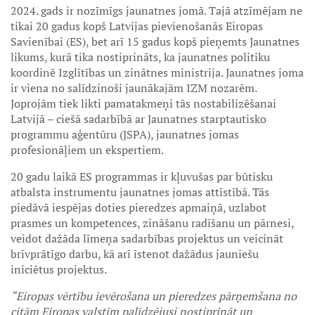
2024. gads ir nozīmīgs jaunatnes jomā. Tajā atzīmējam ne
tikai 20 gadus kopš Latvijas pievienošanās Eiropas
Savienībai (ES), bet arī 15 gadus kopš pieņemts Jaunatnes
likums, kurā tika nostiprināts, ka jaunatnes politiku
koordinē Izglītības un zinātnes ministrija. Jaunatnes joma
ir viena no salīdzinoši jaunākajām IZM nozarēm.
Joprojām tiek likti pamatakmeņi tās nostabilizēšanai
Latvijā – ciešā sadarbībā ar Jaunatnes starptautisko
programmu aģentūru (JSPA), jaunatnes jomas
profesionāļiem un ekspertiem.
20 gadu laikā ES programmas ir kļuvušas par būtisku
atbalsta instrumentu jaunatnes jomas attīstībā. Tās
piedāvā iespējas doties pieredzes apmaiņā, uzlabot
prasmes un kompetences, zināšanu radīšanu un pārnesi,
veidot dažāda līmeņa sadarbības projektus un veicināt
brīvprātīgo darbu, kā arī īstenot dažādus jauniešu
iniciētus projektus.
“Eiropas vērtību ievērošana un pieredzes pārņemšana no
citām Eiropas valstīm palīdzējusi nostiprināt un