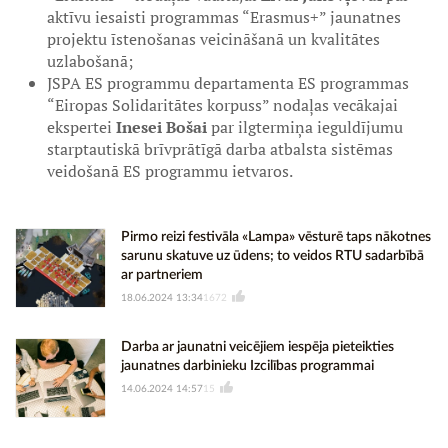
aktīvu iesaisti programmas “Erasmus+” jaunatnes
projektu īstenošanas veicināšanā un kvalitātes
uzlabošanā;
JSPA ES programmu departamenta ES programmas
“Eiropas Solidaritātes korpuss” nodaļas vecākajai
ekspertei
Inesei Bošai
par ilgtermiņa ieguldījumu
starptautiskā brīvprātīgā darba atbalsta sistēmas
veidošanā ES programmu ietvaros.
Pirmo reizi festivāla «Lampa» vēsturē taps nākotnes
sarunu skatuve uz ūdens; to veidos RTU sadarbībā
ar partneriem
18.06.2024 13:34
1672
Darba ar jaunatni veicējiem iespēja pieteikties
jaunatnes darbinieku Izcilības programmai
14.06.2024 14:57
15