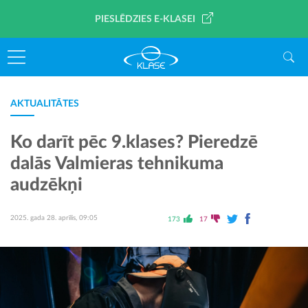
PIESLĒDZIES E-KLASEI
AKTUALITĀTES
Ko darīt pēc 9.klases? Pieredzē
dalās Valmieras tehnikuma
audzēkņi
2025. gada 28. aprīlis, 09:05
173
17