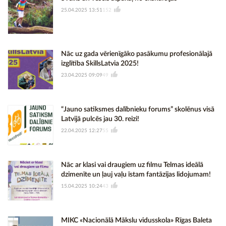
25.04.2025 13:51
152
Nāc uz gada vērienīgāko pasākumu profesionālajā
izglītība SkillsLatvia 2025!
23.04.2025 09:09
49
“Jauno satiksmes dalībnieku forums” skolēnus visā
Latvijā pulcēs jau 30. reizi!
22.04.2025 12:27
55
Nāc ar klasi vai draugiem uz filmu Telmas ideālā
dzimenīte un ļauj vaļu īstam fantāzijas lidojumam!
15.04.2025 10:24
43
MIKC «Nacionālā Mākslu vidusskola» Rīgas Baleta