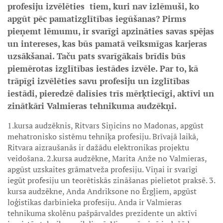
profesiju izvēlēties tiem, kuri nav izlēmuši, ko
apgūt pēc pamatizglītības iegūšanas? Pirms
pieņemt lēmumu, ir svarīgi apzināties savas spējas
un intereses, kas būs pamatā veiksmīgas karjeras
uzsākšanai. Taču pats svarīgākais brīdis būs
piemērotas izglītības iestādes izvēle. Par to, kā
trāpīgi izvēlēties savu profesiju un izglītības
iestādi, pieredzē dalīsies trīs mērķtiecīgi, aktīvi un
zinātkāri Valmieras tehnikuma audzēkņi.
1.kursa audzēknis, Ritvars Siņicins no Madonas, apgūst
mehatronisko sistēmu tehniķa profesiju. Brīvajā laikā,
Ritvara aizraušanās ir dažādu elektronikas projektu
veidošana. 2.kursa audzēkne, Marita Anže no Valmieras,
apgūst uzskaites grāmatveža profesiju. Viņai ir svarīgi
iegūt profesiju un teorētiskās zināšanas pielietot praksē. 3.
kursa audzēkne, Anda Andriksone no Ērgļiem, apgūst
loģistikas darbinieka profesiju. Anda ir Valmieras
tehnikuma skolēnu pašpārvaldes prezidente un aktīvi