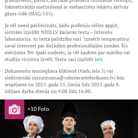
grāmatvedis, pavārs, pārtikas produktu ražošanas tehniķis,
lokmetinātājs metināšanā ar mehanizēto iekārtu aktīvās
gāzes vidē (MAG/135).
Ja vēl neesi pārliecināts, kādu profesiju vēlies apgūt,
aicinām izpildīt NIID.LV karjeras testu – Interešu
laboratorija. Ar testa palīdzību vari "izmērīt temperatūru"
savai interesei par dažādām profesionālajām jomām. Šis
mērījums Tev īpaši noderēs, ja vēl šaubies par mācību vai
studiju virziena izvēli. Testu vari izpildīt
šeit.
Dokumentu iesniegšana klātienē (Vadu iela 3) vai
elektroniski (uznemsana@valmierastehnikums.lv) būs
iespējama no 2025. gada 25. jūnija līdz 2025. gada 8.
jūlijam darba dienās no 9.00 līdz 16.00.
+10 Foto