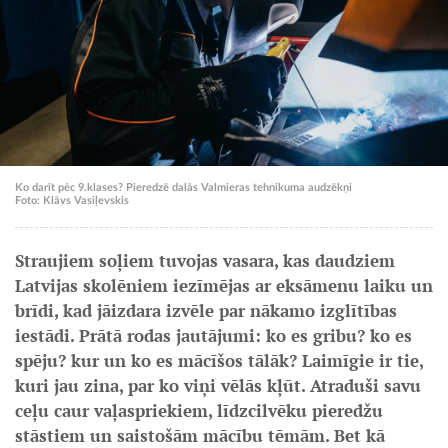
Ko darīt pēc 9.klases? Pieredzē dalās Valmieras tehnikuma audzēkņi
Foto: Klāvs Vasiļevskis
Straujiem soļiem tuvojas vasara, kas daudziem
Latvijas skolēniem iezīmējas ar eksāmenu laiku un
brīdi, kad jāizdara izvēle par nākamo izglītības
iestādi. Prātā rodas jautājumi: ko es gribu? ko es
spēju? kur un ko es mācīšos tālāk? Laimīgie ir tie,
kuri jau zina, par ko viņi vēlās kļūt. Atraduši savu
ceļu caur vaļaspriekiem, līdzcilvēku pieredžu
stāstiem un saistošām mācību tēmām. Bet kā