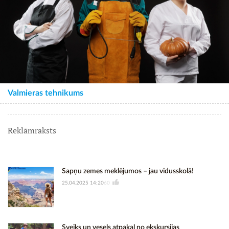
Valmieras tehnikums
Reklāmraksts
Sapņu zemes meklējumos – jau vidusskolā!
25.04.2025 14:20
60
Sveiks un vesels atpakaļ no ekskursijas