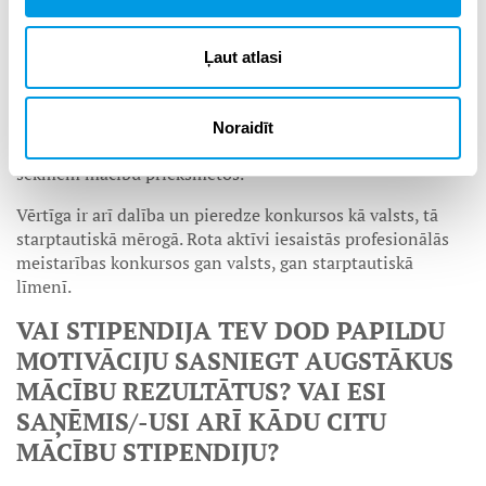
uzņēmumos. Nākotnē vari arī veidot savu grāmatvedības
biroju un strādāt kā pašnodarbinātais,”
stāsta Marita.
Ļaut atlasi
“Tāpat ir iespējams nodibināt privāto biroju kā
pašnodarbinātai personai,’’
zina Marita.
Motivētiem un mācībās sekmīgiem audzēkņiem ir iespēja
Noraidīt
saņemt stipendiju. Stipendijas apmērs ir atkarīgs no
sekmēm mācību priekšmetos.
Vērtīga ir arī dalība un pieredze konkursos kā valsts, tā
starptautiskā mērogā. Rota aktīvi iesaistās profesionālās
meistarības konkursos gan valsts, gan starptautiskā
līmenī.
VAI STIPENDIJA TEV DOD PAPILDU
MOTIVĀCIJU SASNIEGT AUGSTĀKUS
MĀCĪBU REZULTĀTUS? VAI ESI
SAŅĒMIS/-USI ARĪ KĀDU CITU
MĀCĪBU STIPENDIJU?