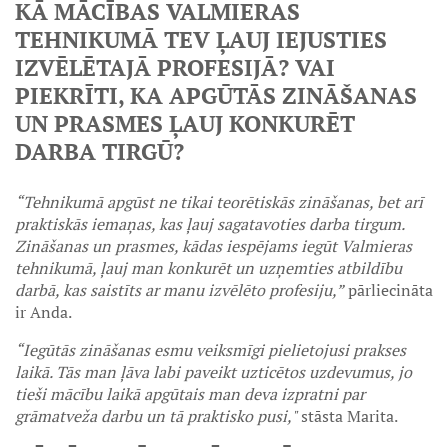
KĀ MĀCĪBAS VALMIERAS
TEHNIKUMĀ TEV ĻAUJ IEJUSTIES
IZVĒLĒTAJĀ PROFESIJĀ? VAI
PIEKRĪTI, KA APGŪTĀS ZINĀŠANAS
UN PRASMES ĻAUJ KONKURĒT
DARBA TIRGŪ?
“Tehnikumā apgūst ne tikai teorētiskās zināšanas, bet arī
praktiskās iemaņas, kas ļauj sagatavoties darba tirgum.
Zināšanas un prasmes, kādas iespējams iegūt Valmieras
tehnikumā, ļauj man konkurēt un uzņemties atbildību
darbā, kas saistīts ar manu izvēlēto profesiju,”
pārliecināta
ir Anda.
“Iegūtās zināšanas esmu veiksmīgi pielietojusi prakses
laikā. Tās man ļāva labi paveikt uzticētos uzdevumus, jo
tieši mācību laikā apgūtais man deva izpratni par
grāmatveža darbu un tā praktisko pusi,"
stāsta Marita.