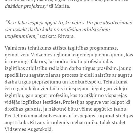
dažādos projektos,”
tā Marita.
“Šī ir laba iespēja apgūt to, ko vēlies. Un pēc absolvēšanas
var uzsākt darbu kādā no profesijai atbilstošiem
uzņēmumiem,“
uzskata Ritvars.
Valmieras tehnikums attīsta izglītības programmas,
ņemot vērā Vidzemes reģiona uzņēmēju pieprasījumu, kas
ir nozīmīgs faktors, lai nodrošinātu profesionālās
izglītības atbilstību reālajām darba tirgus prasībām. Jauno
speciālistu sagatavošanas process ir cieši saistīts ar augstu
darba tirgus pieprasījumu un konkurētspēju. Tehnikumā
četru gadu laikā vienlaikus ir iespējams iegūt gan vidējo
izglītību, gan apgūt profesiju, kas to atšķir no vispārējās
vidējās izglītības iestādes. Profesijas apguve var kalpot kā
drošības garants, ja nākotnē būtu vēlme apgūt ko jaunu.
Pēc tehnikuma absolvēšanas ir iespējams turpināt studijas
augstskolā. Ritvars ir nolēmis mehatroniku tālāk studēt
Vidzemes Augstskolā.