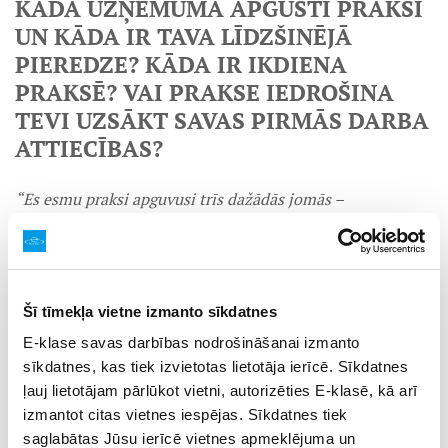
KĀDĀ UZŅĒMUMĀ APGŪSTI PRAKSI
UN KĀDA IR TAVA LĪDZŠINĒJĀ
PIEREDZE? KĀDA IR IKDIENA
PRAKSĒ? VAI PRAKSE IEDROŠINA
TEVI UZSĀKT SAVAS PIRMĀS DARBA
ATTIECĪBAS?
“Es esmu praksi apguvusi trīs dažādās jomās –
tirdzniecībā, ražošanā un lauksaimniecībā. Visām šīm
jomām ir sava specifika, taču pieredze bijusi noderīga un
pozitīva, jo uz katru praksi gāju ar prieku un aizrautību,
uzzinot ko jaunu. Ikdiena praksē bija ļoti dažāda un
neparedzama, jo loģistika nav pilnībā paredzama – katrs
Šī tīmekļa vietne izmanto sīkdatnes
darba uzdevums un situācija ir atšķirīga, kas padara šo
E-klase savas darbības nodrošināšanai izmanto
jomu dinamisku un interesantu. Prakses pieredze mani
sīkdatnes, kas tiek izvietotas lietotāja ierīcē. Sīkdatnes
iedrošina uzsākt savas pirmās darba attiecības jau mācību
ļauj lietotājam pārlūkot vietni, autorizēties E-klasē, kā arī
laikā, apvienojot tās ar darbu. Esmu gatava izmēģināt
izmantot citas vietnes iespējas. Sīkdatnes tiek
dažādas iespējas un izmantot iegūtās zināšanas praksē, lai
turpinātu profesionāli attīstīties,”
saglabātas Jūsu ierīcē vietnes apmeklējuma un
stāsta Anda.