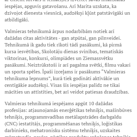
iespējas, apguvis gatavošanu. Arī Marita uzskata, ka
dzīvojot dienesta viesnīcā, audzēkņi kļūst patstāvīgāki un
atbildīgāki.
Valmieras tehnikumā ārpus nodarbībām notiek arī
dažādas citas aktivitātes - gan atpūtai, gan pilnveidei.
Tehnikumā ik gadu tiek rīkoti tādi pasākumi, kā pirmā
kursa iesvētības, Skolotāju dienas svinības, tematiskās
viktorīnas, konkursi, olimpiādes un Ziemassvētku
pasākumi. Neiztrūkstoši ir arī pagalma svētki, filmu vakari
un sporta spēles. Īpaši izceļams ir pasākums “Valmieras
tehnikuma lepnums”, kurā tiek godināti aktīvākie un
centīgākie audzēkņi. Visas šīs iespējas palīdz ne tikai
mācīties un attīstīties, bet arī veidot patiesas draudzības.
Valmieras tehnikumā iespējams apgūt 10 dažādas
profesijas: atjaunojamās enerģētikas tehniķis, mašīnbūves
tehniķis, programmvadības metālapstrādes darbgaldu
(CNC) iestatītājs, programmēšanas tehniķis, loģistikas
darbinieks, mehatronisku sistēmu tehniķis, uzskaites