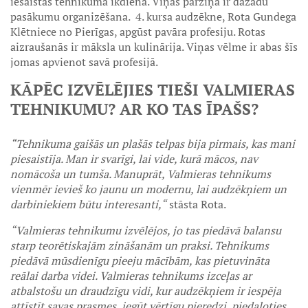
iesaistās tehnikuma ikdienā. Viņas pārziņā ir dažādu
pasākumu organizēšana. 4. kursa audzēkne, Rota Gundega
Klētniece no Pierīgas, apgūst pavāra profesiju. Rotas
aizraušanās ir māksla un kulinārija. Viņas vēlme ir abas šīs
jomas apvienot savā profesijā.
KĀPĒC IZVĒLĒJIES TIEŠI VALMIERAS
TEHNIKUMU? AR KO TAS ĪPAŠS?
“Tehnikuma gaišās un plašās telpas bija pirmais, kas mani
piesaistīja. Man ir svarīgi, lai vide, kurā mācos, nav
nomācoša un tumša. Manuprāt, Valmieras tehnikums
vienmēr ievieš ko jaunu un modernu, lai audzēkņiem un
darbiniekiem būtu interesanti,“
stāsta Rota.
“Valmieras tehnikumu izvēlējos, jo tas piedāvā balansu
starp teorētiskajām zināšanām un praksi. Tehnikums
piedāvā mūsdienīgu pieeju mācībām, kas pietuvināta
reālai darba videi. Valmieras tehnikums izceļas ar
atbalstošu un draudzīgu vidi, kur audzēkņiem ir iespēja
attīstīt savas prasmes, iegūt vērtīgu pieredzi, piedaloties