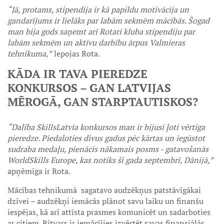
“Jā, protams, stipendija ir kā papildu motivācija un
gandarījums ir lielāks par labām sekmēm mācībās. Šogad
man bija gods saņemt arī Rotari kluba stipendiju par
labām sekmēm un aktīvu darbību ārpus Valmieras
tehnikuma,”
lepojas Rota.
KĀDA IR TAVA PIEREDZE
KONKURSOS – GAN LATVIJAS
MĒROGĀ, GAN STARPTAUTISKOS?
“Dalība SkillsLatvia konkursos man ir bijusi ļoti vērtīga
pieredze. Piedaloties divus gadus pēc kārtas un iegūstot
sudraba medaļu, pienācis nākamais posms - gatavošanās
WorldSkills Europe, kas notiks šī gada septembrī, Dānijā,”
apņēmīga ir Rota.
Mācības tehnikumā sagatavo audzēkņus patstāvīgākai
dzīvei – audzēkņi iemācās plānot savu laiku un finanšu
iespējas, kā arī attīsta prasmes komunicēt un sadarboties
ar citiem. Ritvars ir iemācījies izvērtēt savas finansiālās