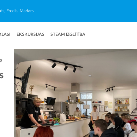
ēds, Fredis, Madars
KLASI
EKSKURSIJAS
STEAM IZGLĪTĪBA
”
s