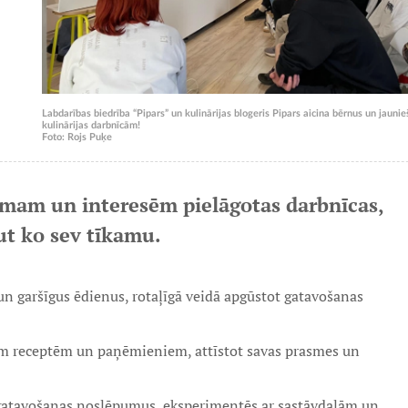
Labdarības biedrība “Pipars” un kulinārijas blogeris Pipars aicina bērnus un jaun
kulinārijas darbnīcām!
Foto: Rojs Puķe
mam un interesēm pielāgotas darbnīcas,
ut ko sev tīkamu.
un garšīgus ēdienus, rotaļīgā veidā apgūstot gatavošanas
kām receptēm un paņēmieniem, attīstot savas prasmes un
u gatavošanas noslēpumus, eksperimentēs ar sastāvdaļām un