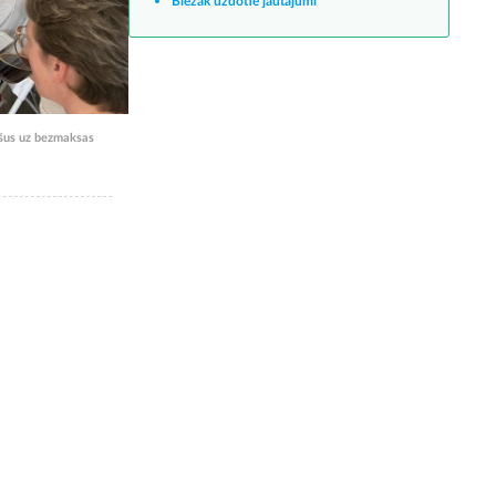
Biežāk uzdotie jautājumi
iešus uz bezmaksas