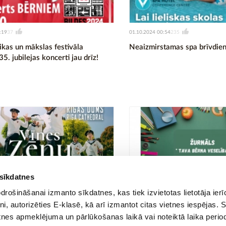
:19
01.10.2024 00:54
37
235
kas un mākslas festivāla
Neaizmirstamas spa brīvdien
5. jubilejas koncerti jau drīz!
 sīkdatnes
rošināšanai izmanto sīkdatnes, kas tiek izvietotas lietotāja ier
:42
24.09.2024 10:56
94
54
tni, autorizēties E-klasē, kā arī izmantot citas vietnes iespējas. 
iedzīvojums: Vīnes zēnu koris
Digitāls žurnāls vecākiem: K
tnes apmeklējuma un pārlūkošanas laikā vai noteiktā laika perio
par bērna veselību jaunajā 