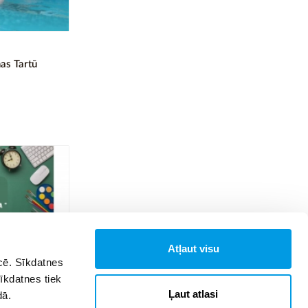
as Tartū
Atļaut visu
īcē. Sīkdatnes
Sīkdatnes tiek
ā parūpēties
Ļaut atlasi
dā.
mācību gadā