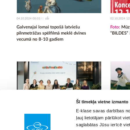
04.10.2024 00:01
02.10.2024 12
81
Galvenajai lomai topošā latviešu
Foto:
Mūzi
pilnmetrāžas spēlfilmā meklē dvīnes
“BILDES” 3
vecumā no 8-10 gadiem
Šī tīmekļa vietne izmanto
E-klase savas darbības nod
30.09.2024 11:09
30.09.2024 00
49
ļauj lietotājam pārlūkot vie
Pasniegta Eiropas Atzinības zīme valodu
Ģimenes p
saglabātas Jūsu ierīcē vie
apguvē
Rīgā