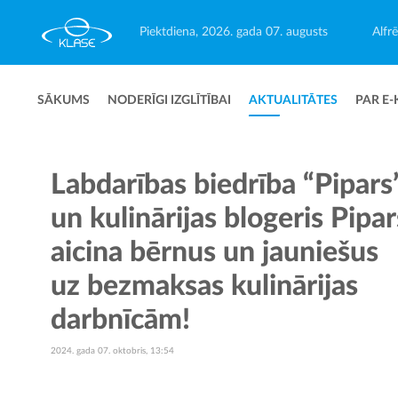
Piektdiena, 2026. gada 07. augusts
Alfr
SĀKUMS
NODERĪGI IZGLĪTĪBAI
AKTUALITĀTES
PAR E-
Labdarības biedrība “Pipars
un kulinārijas blogeris Pipar
aicina bērnus un jauniešus
uz bezmaksas kulinārijas
darbnīcām!
2024. gada 07. oktobris, 13:54