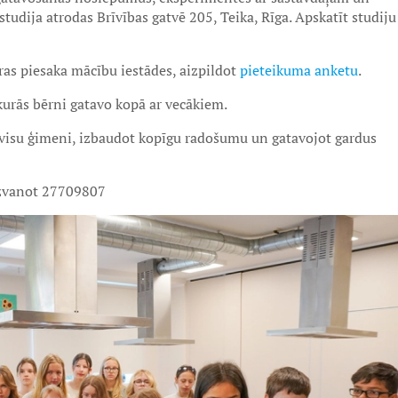
studija atrodas Brīvības gatvē 205, Teika, Rīga. Apskatīt studiju
as piesaka mācību iestādes, aizpildot
pieteikuma anketu
.
kurās bērni gatavo kopā ar vecākiem.
 ar visu ģimeni, izbaudot kopīgu radošumu un gatavojot gardus
zvanot 27709807