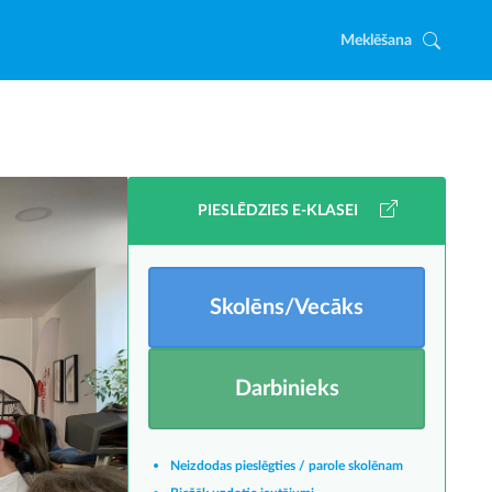
Meklēšana
PIESLĒDZIES E-KLASEI
Skolēns/Vecāks
Darbinieks
Neizdodas pieslēgties / parole skolēnam