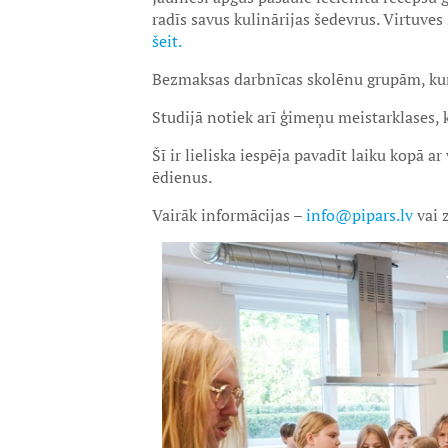
radīs savus kulinārijas šedevrus. Virtuves 
šeit.
Bezmaksas darbnīcas skolēnu grupām, kur
Studijā notiek arī ģimeņu meistarklases, 
Šī ir lieliska iespēja pavadīt laiku kopā
ēdienus.
Vairāk informācijas –
info@pipars.lv
vai 