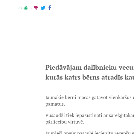
35
2
Piedāvājam dalībnieku vecu
kurās katrs bērns atradīs ka
Jaunākie bērni mācās gatavot vienkāršus 
pamatus.
Pusaudži tiek iepazīstināti ar sarežģītā
pārliecību virtuvē.
Jaunieši apgūs pasaulē iecienītu recepš