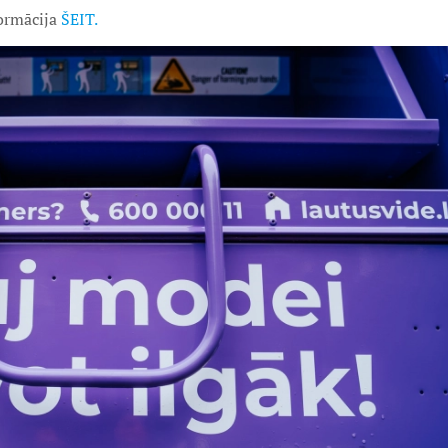
formācija
ŠEIT.