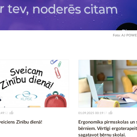
Foto:
AJ POWE
:49
01.09.2025 00:19
52
37
veiciens Zinību dienā!
Ergonomika pirmsskolas un 
bērniem. Vērtīgi ergoterapeit
sagatavot bērnu skolai.