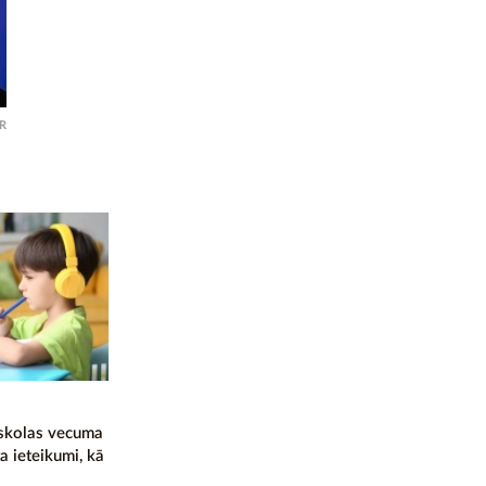
R
skolas vecuma
a ieteikumi, kā