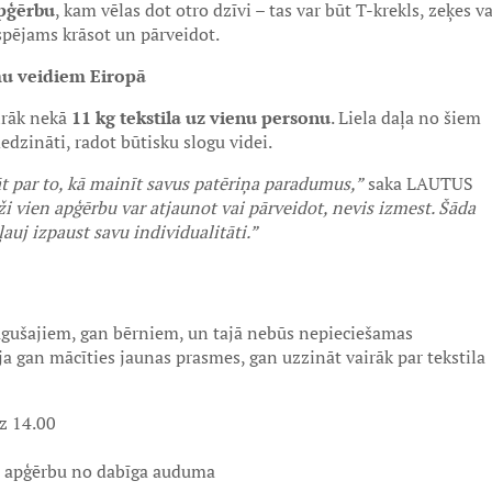
apģērbu
, kam vēlas dot otro dzīvi – tas var būt T-krekls, zeķes va
espējams krāsot un pārveidot.
umu veidiem Eiropā
airāk nekā
11 kg tekstila uz vienu personu
. Liela daļa no šiem
dzināti, radot būtisku slogu videi.
 par to, kā mainīt savus patēriņa paradumus,”
saka LAUTUS
ži vien apģērbu var atjaunot vai pārveidot, nevis izmest. Šāda
ļauj izpaust savu individualitāti.”
ugušajiem, gan bērniem, un tajā nebūs nepieciešamas
pēja gan mācīties jaunas prasmes, gan uzzināt vairāk par tekstila
dz 14.00
tu apģērbu no dabīga auduma