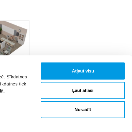
Atļaut visu
īcē. Sīkdatnes
ekļaujošs un
Sīkdatnes tiek
ms
Ļaut atlasi
dā.
Noraidīt