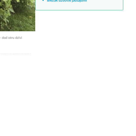
Biežāk uzdotie jautājumi
 dod otru dzīvi