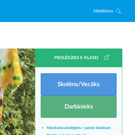
Meklēšana
PIESLĒDZIES E-KLASEI
Skolēns/Vecāks
Darbinieks
Neizdodas pieslēgties / parole skolēnam