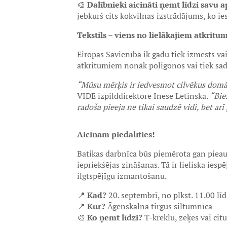
🎨
Dalībnieki aicināti ņemt līdzi savu 
jebkurš cits kokvilnas izstrādājums, ko i
Tekstils – viens no lielākajiem atkrit
Eiropas Savienībā ik gadu tiek izmests v
atkritumiem nonāk poligonos vai tiek sade
“Mūsu mērķis ir iedvesmot cilvēkus domāt
VIDE izpilddirektore Inese Letinska.
“Bie
radoša pieeja ne tikai saudzē vidi, bet arī 
Aicinām piedalīties!
Batikas darbnīca būs piemērota gan piea
iepriekšējas zināšanas. Tā ir lieliska ies
ilgtspējīgu izmantošanu.
📍
Kad?
20. septembrī, no plkst. 11.00 lī
📍
Kur?
Āgenskalna tirgus siltumnīca
🎨
Ko ņemt līdzi?
T-kreklu, zeķes vai ci