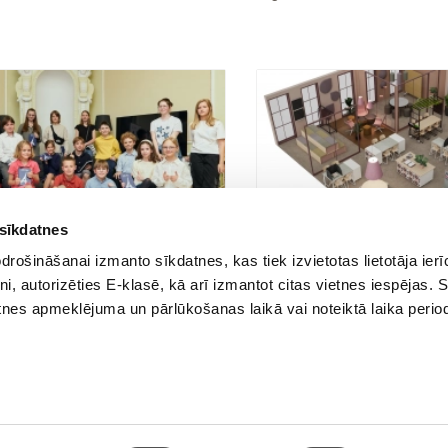
 sīkdatnes
:08
29.08.2025 00:06
63
64
rošināšanai izmanto sīkdatnes, kas tiek izvietotas lietotāja ier
oda ar Francijas institūtu
Nākotnes skola jau šodien: i
tni, autorizēties E-klasē, kā arī izmantot citas vietnes iespējas. 
motivējošs klases iekārtoju
tnes apmeklējuma un pārlūkošanas laikā vai noteiktā laika perio