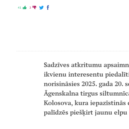
41
3
Sadzīves atkritumu apsai
ikvienu interesentu piedalīt
norisināsies 2025. gada 20. s
Āgenskalna tirgus siltumnīc
Kolosova, kura iepazīstinās
palīdzēs piešķirt jaunu elp