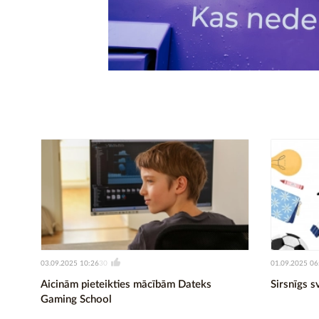
03.09.2025 10:26
01.09.2025 06
30
Aicinām pieteikties mācībām Dateks
Sirsnīgs s
Gaming School