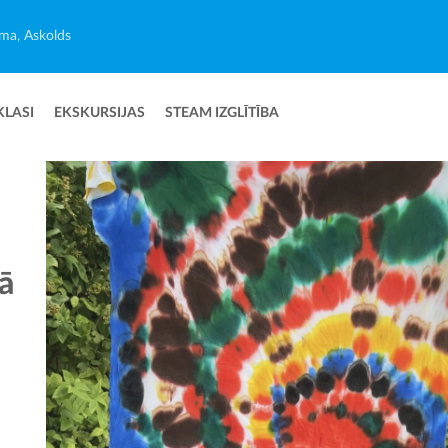
ma, Askolds
KLASI
EKSKURSIJAS
STEAM IZGLĪTĪBA
ā