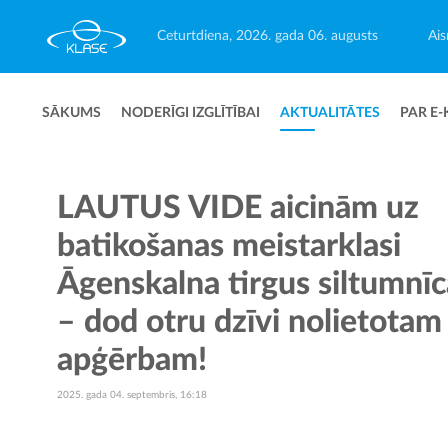
Ceturtdiena, 2026. gada 06. augusts
Ais
SĀKUMS
NODERĪGI IZGLĪTĪBAI
AKTUALITĀTES
PAR E-
LAUTUS VIDE aicinām uz
batikošanas meistarklasi
Āgenskalna tirgus siltumnīc
– dod otru dzīvi nolietotam
apģērbam!
2025. gada 04. septembris, 16:18