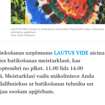
LAUTUS VIDE aicinām uz batikošanas meistarklasi Āgenskalna tirgus siltumnīcā –
nolietotam apģērbam!
Foto: Anda Kolosova
mniekošanas uzņēmums
LAUTUS VIDE
aicina
ies batikošanas meistarklasē, kas
eptembrī no plkst. 11.00 līdz 14.00
ā. Meistarklasi vadīs māksliniece Anda
 dalībniekus ar batikošanas tehniku un
u jau esošam apģērbam.