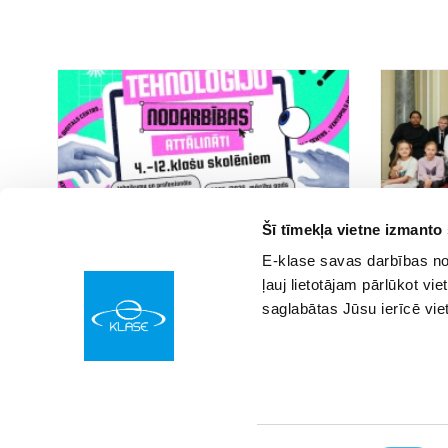
Šī tīmekļa vietne izmanto
01.09.2025 00:15
01.09.2025 00
31
E-klase savas darbības nod
Digitālais centrs piedāvā attālinātās
Franču val
ļauj lietotājam pārlūkot vie
tehnoloģiju nodarbības ikvienas skolēnam
saglabātas Jūsu ierīcē vie
Latvijā un pasaulē