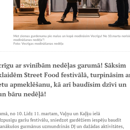
Met ziemas gurdenumu pie malas un kopā modināsim Vecrīgu! No 10.marta norisin
modināšanas nedēļa”!
Foto: Vecrīgas modināšanas nedēļa
crīgu ar svinībām nedēļas garumā! Sāksim
klaidēm Street Food festivālā, turpināsim a
etu apmeklēšanu, kā arī baudīsim dzīvi un
un bāru nedēļā!
rumā, no 10. Līdz 11. martam, Vaļņu un Kaļķu ielā
zpusīgu garšu festivālu, sniedzot gardēžiem iespēju baudīt
Sanākušos gurmānus uzmundrinās DJ un dažādas aktivitātes,