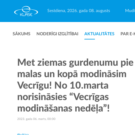
Sestdiena, 2026. gada 08. augusts
Mudīt
SĀKUMS
NODERĪGI IZGLĪTĪBAI
AKTUALITĀTES
PAR E-
Met ziemas gurdenumu pie
malas un kopā modināsim
Vecrīgu! No 10.marta
norisināsies “Vecrīgas
modināšanas nedēļa”!
2023. gada 06. marts, 00:00
#kultūra