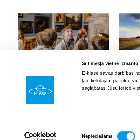
Šī tīmekļa vietne izmanto
28.02.2023 16:19
28.02.2023 16
64
E-klase savas darbības nod
Apstiprināts programmas “Latvijas skolas
CSDD aici
ļauj lietotājam pārlūkot vie
soma” finansējuma sadalījums šim
semināru 
saglabātas Jūsu ierīcē vie
semestrim
klausies.
Piekrišanas
Nepieciešams
© SIA “Izglītības sistēmas”
izvēle