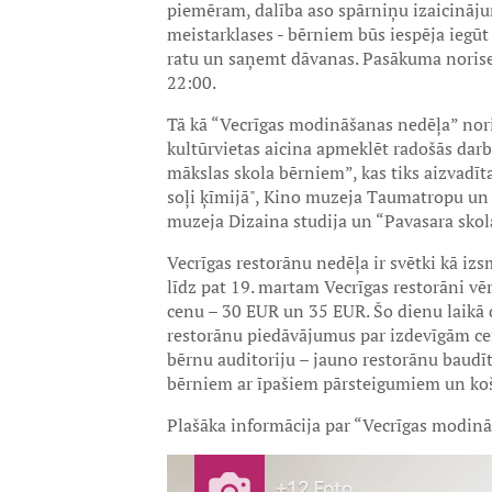
piemēram, dalība aso spārniņu izaicināj
meistarklases - bērniem būs iespēja iegū
ratu un saņemt dāvanas. Pasākuma norises
22:00.
Tā kā “Vecrīgas modināšanas nedēļa” nori
kultūrvietas aicina apmeklēt radošās dar
mākslas skola bērniem”, kas tiks aizvadīt
soļi ķīmijā", Kino muzeja Taumatropu un
muzeja Dizaina studija un “Pavasara skol
Vecrīgas restorānu nedēļa ir svētki kā iz
līdz pat 19. martam Vecrīgas restorāni vēr
cenu – 30 EUR un 35 EUR. Šo dienu laikā d
restorānu piedāvājumus par izdevīgām cen
bērnu auditoriju – jauno restorānu baudītā
bērniem ar īpašiem pārsteigumiem un ko
Plašāka informācija par “Vecrīgas modin
+12 Foto