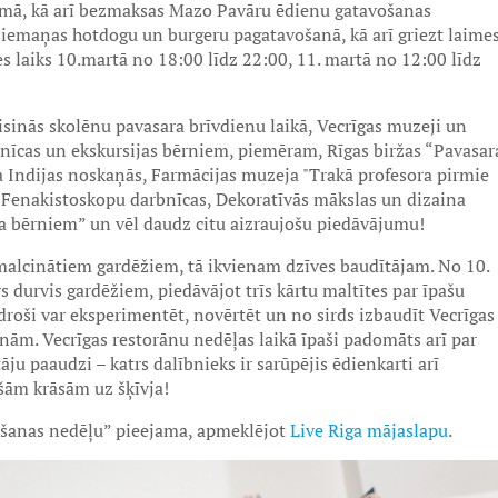
umā, kā arī bezmaksas Mazo Pavāru ēdienu gatavošanas
t iemaņas hotdogu un burgeru pagatavošanā, kā arī griezt laime
 laiks 10.martā no 18:00 līdz 22:00, 11. martā no 12:00 līdz
sinās skolēnu pavasara brīvdienu laikā, Vecrīgas muzeji un
bnīcas un ekskursijas bērniem, piemēram, Rīgas biržas “Pavasar
a Indijas noskaņās, Farmācijas muzeja "Trakā profesora pirmie
 Fenakistoskopu darbnīcas, Dekoratīvās mākslas un dizaina
a bērniem” un vēl daudz citu aizraujošu piedāvājumu!
smalcinātiem gardēžiem, tā ikvienam dzīves baudītājam. No 10.
s durvis gardēžiem, piedāvājot trīs kārtu maltītes par īpašu
roši var eksperimentēt, novērtēt un no sirds izbaudīt Vecrīgas
ām. Vecrīgas restorānu nedēļas laikā īpaši padomāts arī par
ju paaudzi – katrs dalībnieks ir sarūpējis ēdienkarti arī
šām krāsām uz šķīvja!
āšanas nedēļu” pieejama, apmeklējot
Live Riga mājaslapu
.