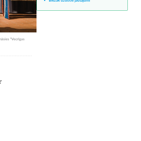
Biežāk uzdotie jautājumi
āsies “Vecrīgas
r