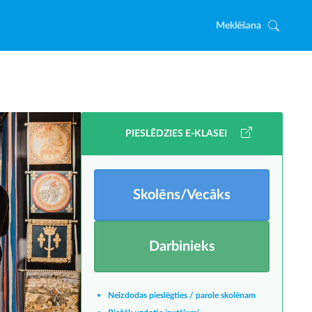
Meklēšana
PIESLĒDZIES E-KLASEI
Skolēns/Vecāks
Darbinieks
Neizdodas pieslēgties / parole skolēnam