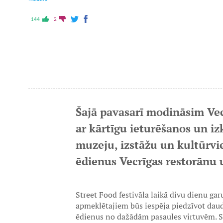
144
2
Šajā pavasarī modināsim Ve
ar kārtīgu ieturēšanos un iz
muzeju, izstāžu un kultūrvi
ēdienus Vecrīgas restorānu 
Street Food festivāla laikā divu dienu ga
apmeklētajiem būs iespēja piedzīvot daud
ēdienus no dažādām pasaules virtuvēm. 