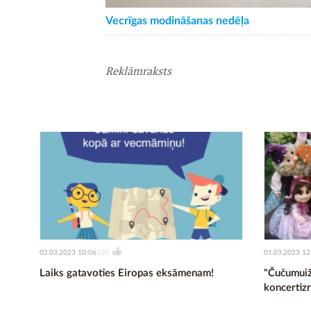
Vecrīgas modināšanas nedēļa
Reklāmraksts
02.03.2023 10:06
01.03.2023 12
130
Laiks gatavoties Eiropas eksāmenam!
"Čučumuiž
koncertiz