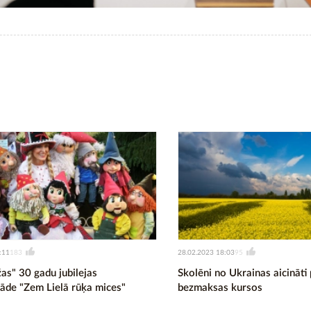
:11
28.02.2023 18:03
183
95
as" 30 gadu jubilejas
Skolēni no Ukrainas aicināti 
rāde "Zem Lielā rūķa mices"
bezmaksas kursos