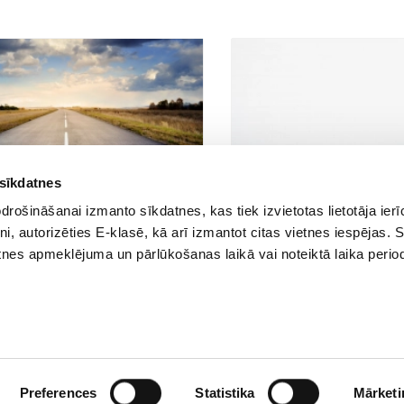
 sīkdatnes
:12
27.02.2023 15:54
66
62
rošināšanai izmanto sīkdatnes, kas tiek izvietotas lietotāja ier
na Latvijas pedagogus uz
Aicina pedagogus piedalīties
tni, autorizēties E-klasē, kā arī izmantot citas vietnes iespējas. 
“Ceļu satiksmes drošība: Redzi un
konferencē Rēzeknē par ra
tnes apmeklējuma un pārlūkošanas laikā vai noteiktā laika perio
 Domā. Prognozē. Dari.”
veicināšanu projektos un mā
Preferences
Statistika
Mārketi
Biežāk uzdotie jautājumi
E-klases lietošanas noteikumi