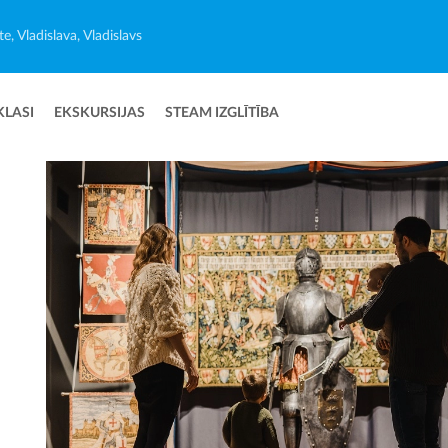
e, Vladislava, Vladislavs
KLASI
EKSKURSIJAS
STEAM IZGLĪTĪBA