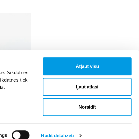
Atļaut visu
īcē. Sīkdatnes
 reģionālajā
Sīkdatnes tiek
došuma
Ļaut atlasi
dā.
cību procesā
Noraidīt
ngs
Rādīt detalizēti
Reklāma