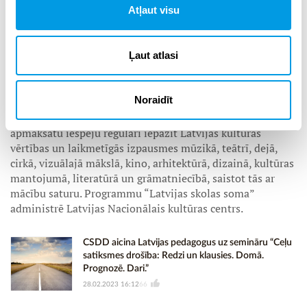
pieredzējuši citus kultūras notikumus.
Atļaut visu
Ministru kabineta rīkojums “
Par valsts budžeta
finansējuma sadalījumu programmas “Latvijas skolas
Ļaut atlasi
soma
” īstenošanai 2022./2023. mācību gada otrajā
semestrī”:
Noraidīt
Kopš 2018. gada rudens kultūrizglītības programma
“Latvijas skolas soma” skolēniem nodrošina valsts
apmaksātu iespēju regulāri iepazīt Latvijas kultūras
vērtības un laikmetīgās izpausmes mūzikā, teātrī, dejā,
cirkā, vizuālajā mākslā, kino, arhitektūrā, dizainā, kultūras
mantojumā, literatūrā un grāmatniecībā, saistot tās ar
mācību saturu. Programmu “Latvijas skolas soma”
administrē Latvijas Nacionālais kultūras centrs.
CSDD aicina Latvijas pedagogus uz semināru “Ceļu
satiksmes drošība: Redzi un klausies. Domā.
Prognozē. Dari.”
28.02.2023 16:12
66