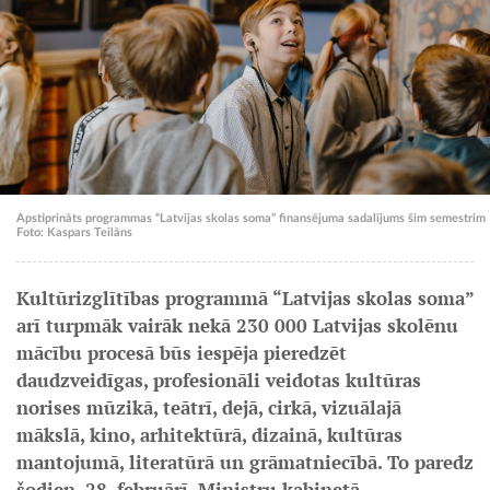
Apstiprināts programmas “Latvijas skolas soma” finansējuma sadalījums šim semestrim
Foto: Kaspars Teilāns
Kultūrizglītības programmā “Latvijas skolas soma”
arī turpmāk vairāk nekā 230 000 Latvijas skolēnu
mācību procesā būs iespēja pieredzēt
daudzveidīgas, profesionāli veidotas kultūras
norises mūzikā, teātrī, dejā, cirkā, vizuālajā
mākslā, kino, arhitektūrā, dizainā, kultūras
mantojumā, literatūrā un grāmatniecībā. To paredz
šodien, 28. februārī, Ministru kabinetā