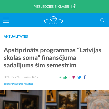
PIESLĒDZIES E-KLASEI
AKTUALITĀTES
Apstiprināts programmas “Latvijas
skolas soma” finansējuma
sadalījums šim semestrim
2023. gada 28. februāris, 16:19
64
3
#kultūra
#kultūras ministrija