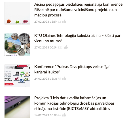
Aicina pedagogus piedalīties reģionālajā konferencē
Rēzeknē par radošuma veicināšanu projektos un
mācību procesā
27.02.2023 15:54
62
RTU Olaines Tehnoloģiju koledža aicina – kļūsti par
vienu no mums!
27.02.2023 00:54
121
Konference “Prakse. Tavs pitstops veiksmīgai
karjerai laukos”
24.02.2023 15:36
75
Projekta “Lielo datu vadīta informācijas un
komunikācijas tehnoloģiju drošības pārvaldības
risinājuma izstrāde (BICTSeMS)” aktualitātes
16.02.2023 10:06
96