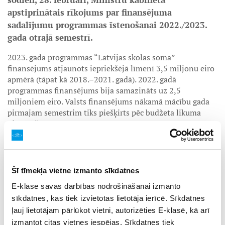
apstiprinātais rīkojums par finansējuma
sadalījumu programmas īstenošanai 2022./2023.
gada otrajā semestrī.
2023. gadā programmas “Latvijas skolas soma”
finansējums atjaunots iepriekšējā līmenī 3,5 miljonu eiro
apmērā (tāpat kā 2018.–2021. gadā). 2022. gadā
programmas finansējums bija samazināts uz 2,5
miljoniem eiro. Valsts finansējums nākamā mācību gada
pirmajam semestrim tiks piešķirts pēc budžeta likuma
pieņemšanas.
Valsts finansējums kultūras norišu apmeklējumiem tiek
piešķirts izglītības iestāžu dibinātājiem, kas klātienē
īsteno pamata un vidējās vispārējas un profesionālās, t. sk.
Šī tīmekļa vietne izmanto sīkdatnes
speciālās izglītības programmas. Tas paredzēts, lai segtu
kultūras norises pakalpojuma nodrošināšanu, tostarp
E-klase savas darbības nodrošināšanai izmanto
ieejas maksu, biļešu izdevumus, piekļuvi digitālajām
sīkdatnes, kas tiek izvietotas lietotāja ierīcē. Sīkdatnes
norisēm un transporta izdevumus.
ļauj lietotājam pārlūkot vietni, autorizēties E-klasē, kā arī
izmantot citas vietnes iespējas. Sīkdatnes tiek