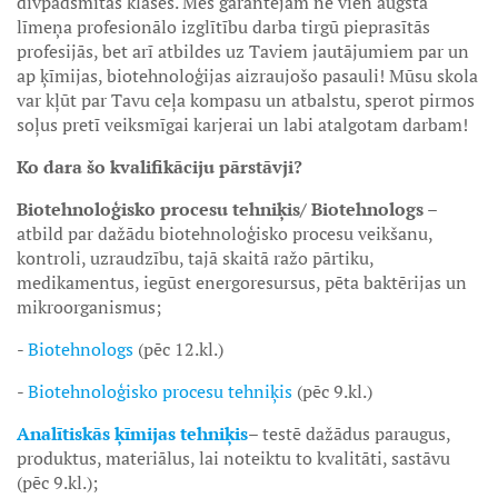
divpadsmitās klases. Mēs garantējam ne vien augsta
līmeņa profesionālo izglītību darba tirgū pieprasītās
profesijās, bet arī atbildes uz Taviem jautājumiem par un
ap ķīmijas, biotehnoloģijas aizraujošo pasauli! Mūsu skola
var kļūt par Tavu ceļa kompasu un atbalstu, sperot pirmos
soļus pretī veiksmīgai karjerai un labi atalgotam darbam!
Ko dara šo kvalifikāciju pārstāvji?
Biotehnoloģisko procesu tehniķis/ Biotehnologs
–
atbild par dažādu biotehnoloģisko procesu veikšanu,
kontroli, uzraudzību, tajā skaitā ražo pārtiku,
medikamentus, iegūst energoresursus, pēta baktērijas un
mikroorganismus;
-
Biotehnologs
(pēc 12.kl.)
-
Biotehnoloģisko procesu tehniķis
(pēc 9.kl.)
Analītiskās ķīmijas tehniķis
– testē dažādus paraugus,
produktus, materiālus, lai noteiktu to kvalitāti, sastāvu
(pēc 9.kl.);