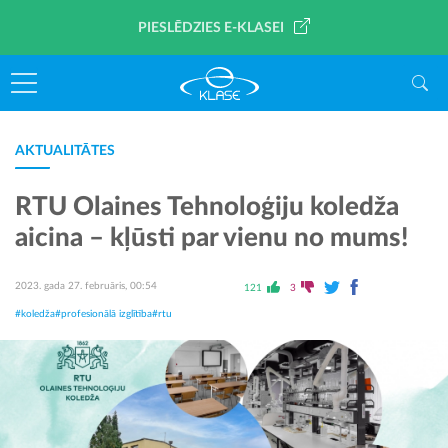
PIESLĒDZIES E-KLASEI
AKTUALITĀTES
RTU Olaines Tehnoloģiju koledža
aicina – kļūsti par vienu no mums!
2023. gada 27. februāris, 00:54
121
3
#koledža
#profesionālā izglītība
#rtu