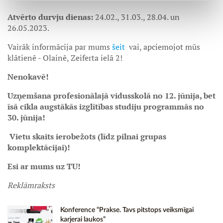
Atvērto durvju dienas:
24.02., 31.03., 28.04. un
26.05.2023.
Vairāk informācija par mums
šeit
vai, apciemojot mūs
klātienē - Olainē, Zeiferta ielā 2!
Nenokavē!
Uzņemšana profesionālajā vidusskolā no 12. jūnija, bet
īsā cikla augstākās izglītības studiju programmās no
30. jūnija!
Vietu skaits ierobežots (līdz pilnai grupas
komplektācijai)!
Esi ar mums uz TU!
Reklāmraksts
Konference “Prakse. Tavs pitstops veiksmīgai
karjerai laukos”