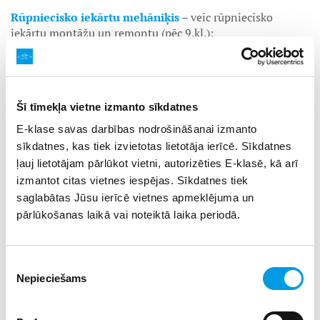
Rūpniecisko iekārtu mehāniķis
– veic rūpniecisko
iekārtu montāžu un remontu (pēc 9.kl.);
Pārtikas kvalitātes kontrolieris/ speciālists
– atbild par
pārtikas produktu pārbaudi, nosakot, vai tie ir droši
lietošanai un atbilst ražošanas prasībām:
Šī tīmekļa vietne izmanto sīkdatnes
-
Pārtikas speciālists
(pēc 12.kl.)
E-klase savas darbības nodrošināšanai izmanto
sīkdatnes, kas tiek izvietotas lietotāja ierīcē. Sīkdatnes
-
Pārtikas kvalitātes kontrolieris
(pēc 9.kl.)
ļauj lietotājam pārlūkot vietni, autorizēties E-klasē, kā arī
izmantot citas vietnes iespējas. Sīkdatnes tiek
Ķīmisko procesu tehniķis
– specializācija:
saglabātas Jūsu ierīcē vietnes apmeklējuma un
•
parfimērijas un kosmētikas procesu tehniķi
s
– atbild
pārlūkošanas laikā vai noteiktā laika periodā.
par kosmētisko līdzekļu ražošanu, izstrādā smaržu līnijas
u.c. (pēc 9.kl.);
Piekrišanas
•
farmaceitisko procesu tehniķis
– strādā farmaceitiskos
Nepieciešams
izvēle
produktu (tabletes, smēres, gēli u.c.) ražošanā (pēc 9.kl.);
Vides tehniķis/tehnologs
– pārzina un prot pielietot