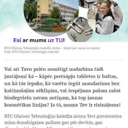
RTU Olaines Tehnoloģiju koledža aicina – kļūsti par vienu no mums!
Foto: RTU Olaines Tehnoloģiju koledža
Vai arī Tavu prātu nemitīgi nodarbina tādi
jautājumi kā – kāpēc pretsāpju tabletes ir baltas,
un kā tās iepako, kā varētu iegūt mandarīnus bez
kaitinošajām sēkliņām, vai iespējams pašam ražot
biodegvielu savam autiņam, kā top jaunas
kosmētikas līnijas? Ja tā, mums Tev ir risinājums!
RTU Olaines Tehnoloģiju koledža aicina Tevi pievienoties
mūsu draudzīgajam pulkam gan pēc devītās, gan