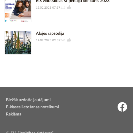
EIS vidusskolas stipendiju konkurss 2023
15.02.2023 07:37
113
Alojes rapsodija
14.02.2023 09:32
241
Biežāk uzdotie jautājumi
E-klases lietošanas noteikumi
Reklāma