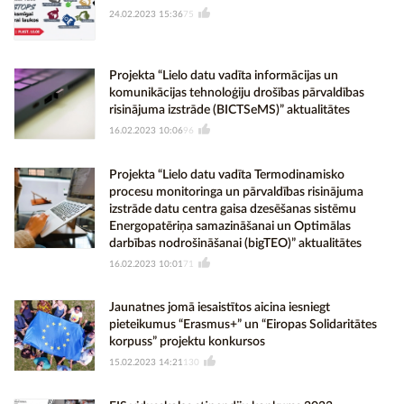
24.02.2023 15:36
75
Projekta “Lielo datu vadīta informācijas un
komunikācijas tehnoloģiju drošības pārvaldības
risinājuma izstrāde (BICTSeMS)” aktualitātes
16.02.2023 10:06
96
Projekta “Lielo datu vadīta Termodinamisko
procesu monitoringa un pārvaldības risinājuma
izstrāde datu centra gaisa dzesēšanas sistēmu
Energopatēriņa samazināšanai un Optimālas
darbības nodrošināšanai (bigTEO)” aktualitātes
16.02.2023 10:01
71
Jaunatnes jomā iesaistītos aicina iesniegt
pieteikumus “Erasmus+” un “Eiropas Solidaritātes
korpuss” projektu konkursos
15.02.2023 14:21
130