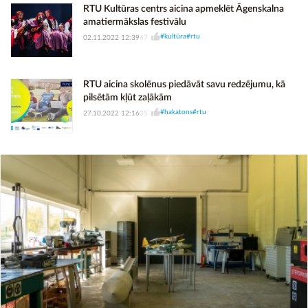
RTU Kultūras centrs aicina apmeklēt Āgenskalna
amatiermākslas festivālu
#kultūra
#rtu
02.11.2022 12:39
67
RTU aicina skolēnus piedāvāt savu redzējumu, kā
pilsētām kļūt zaļākām
#hakatons
#rtu
27.10.2022 12:16
35