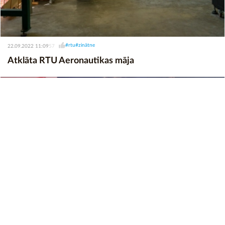
#rtu
#zinātne
22.09.2022 11:09
57
Atklāta RTU Aeronautikas māja