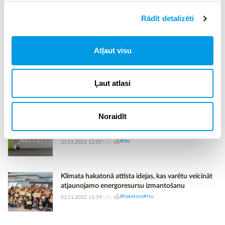
Prototipu izstrādei RTU iespējams saņemt atbalstu
Rādīt detalizēti
līdz 15 tūkstošiem eiro
#rtu
06.03.2023 08:54
43
Atļaut visu
RTU Olaines Tehnoloģiju koledža aicina – kļūsti par
vienu no mums!
Ļaut atlasi
#koledža
#profesionālā izglītība
#rtu
27.02.2023 00:54
121
Noraidīt
RTU aicina dāvināt zināšanas, līdzdarbojoties
zinātkāres centra «Futurimo Rīga» attīstībā
#rtu
31.01.2023 12:03
156
Klimata hakatonā attīsta idejas, kas varētu veicināt
atjaunojamo energoresursu izmantošanu
#hakatons
#rtu
03.11.2022 15:59
108