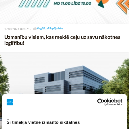
#izglītība
#liepāja
#rtu
17.04.2024 00:07
59
Uzmanību visiem, kas meklē ceļu uz savu nākotnes
izglītību!
Šī tīmekļa vietne izmanto sīkdatnes