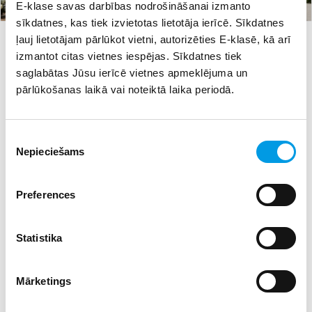
E-klase savas darbības nodrošināšanai izmanto
sīkdatnes, kas tiek izvietotas lietotāja ierīcē. Sīkdatnes
#rtu
22.11.2023 19:43
13
ļauj lietotājam pārlūkot vietni, autorizēties E-klasē, kā arī
Baltijas Biomateriālu ekselences centrs svinēs spāru
izmantot citas vietnes iespējas. Sīkdatnes tiek
svētkus
saglabātas Jūsu ierīcē vietnes apmeklējuma un
pārlūkošanas laikā vai noteiktā laika periodā.
Liepājas Universitāte pievienosies Rīgas Tehniskajai
universitātei
#liepājas universitāte
#rtu
10.08.2023 12:33
22
Piekrišanas
Nepieciešams
izvēle
RTU darba devēju visaugstāk novērtētā universitāte
Latvijā
Preferences
#rtu
06.07.2023 07:01
15
Statistika
RTU Lielajā izlaidumā diplomus saņems aptuveni
1000 absolventu
#augstākā izglītība
#rtu
Mārketings
28.06.2023 08:05
7