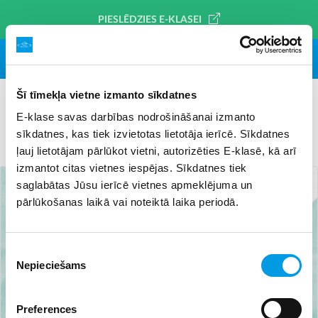
PIESLĒDZIES E-KLASEI
Šī tīmekļa vietne izmanto sīkdatnes
E-klase savas darbības nodrošināšanai izmanto
sīkdatnes, kas tiek izvietotas lietotāja ierīcē. Sīkdatnes
#koledža
×
ļauj lietotājam pārlūkot vietni, autorizēties E-klasē, kā arī
izmantot citas vietnes iespējas. Sīkdatnes tiek
saglabātas Jūsu ierīcē vietnes apmeklējuma un
pārlūkošanas laikā vai noteiktā laika periodā.
Piekrišanas
Nepieciešams
izvēle
Preferences