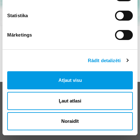
Statistika
#koledža
#profesionālā izglītība
#rtu
27.02.2023 00:54
121
Mārketings
RTU Olaines Tehnoloģiju koledža aicina – kļūsti par
vienu no mums!
Rādīt detalizēti
Atļaut visu
Biežāk uzdotie jautājumi
Ļaut atlasi
E-klases lietošanas noteikumi
Reklāma
Noraidīt
© SIA “Izglītības sistēmas”