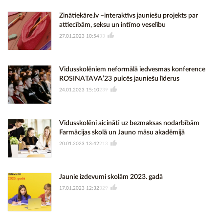
Zinātiekāre.lv –interaktīvs jauniešu projekts par
attiecībām, seksu un intīmo veselību
27.01.2023 10:54
33
Vidusskolēniem neformālā iedvesmas konference
ROSINĀTAVA’23 pulcēs jauniešu līderus
24.01.2023 15:10
239
Vidusskolēni aicināti uz bezmaksas nodarbībām
Farmācijas skolā un Jauno māsu akadēmijā
20.01.2023 13:42
213
Jaunie izdevumi skolām 2023. gadā
17.01.2023 12:32
329