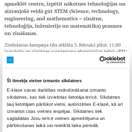
apmeklēt centru, izpētīt nākotnes tehnoloģijas un
aizraujošā veidā gūt STEM (Science, technology,
engineering, and mathematics – zinātne,
tehnoloģija, inženierija un matemātika) prasmes
un zināšanas.
Ziedošanas kampaņa tiks atklāta 3. februārī plkst. 11.00
inovāciju un zinātnes sasniegumu ekspozīcijas telpā «RTU
un Origo nākotnes pietura», t/c «Origo» jaunās ēkas 2.
stāvā, Stacijas laukumā 4.
Atklāšanas pasākumā bērniem, vecākiem un citiem
Šī tīmekļa vietne izmanto sīkdatnes
interesentiem būs iespēja gūt pirmo priekšstatu par
gaidāmā centra piedāvājumu un iespējām, jo no 3.
E-klase savas darbības nodrošināšanai izmanto
februāra «RTU un Origo nākotnes pieturā» būs apskatāma
sīkdatnes, kas tiek izvietotas lietotāja ierīcē. Sīkdatnes
daļa topošā centra eksponātu. Notiks arī radošā nodarbība,
ļauj lietotājam pārlūkot vietni, autorizēties E-klasē, kā arī
kurā varēs izzināt, kā, racionāli izmantojot dažādas
izmantot citas vietnes iespējas. Sīkdatnes tiek
elektroiekārtas, vienkāršā veidā padarīt ikdienu
saglabātas Jūsu ierīcē vietnes apmeklējuma un
energoefektīvāku.
pārlūkošanas laikā vai noteiktā laika periodā.