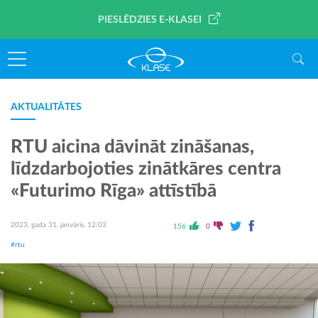
PIESLĒDZIES E-KLASEI
AKTUALITĀTES
RTU aicina dāvināt zināšanas,
līdzdarbojoties zinātkāres centra
«Futurimo Rīga» attīstībā
2023. gada 31. janvāris, 12:03
156
0
#rtu