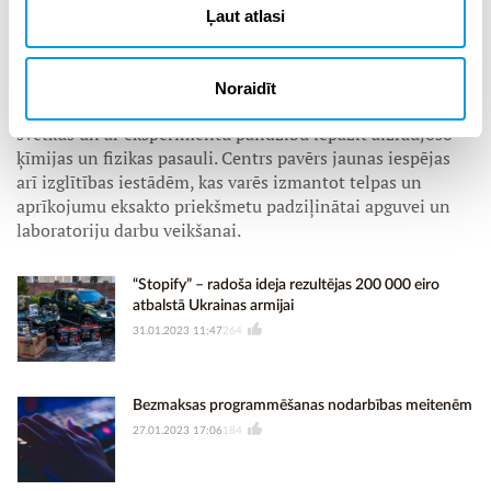
skolotājiem. Ekspozīcijas centrā būs viedā pilsēta, atklājot,
Ļaut atlasi
kādas tehnoloģijas būs nepieciešamas ilgtspējīgā nākotnes
pilsētā. Bērniem un jauniešiem būs arī iespēja praktiski
darboties centra jaunrades telpās, piedalīties dažādās
Noraidīt
nodarbībās, zinātnes šovos, radošajās darbnīcās, svinēt
svētkus un ar eksperimentu palīdzību iepazīt aizraujošo
ķīmijas un fizikas pasauli. Centrs pavērs jaunas iespējas
arī izglītības iestādēm, kas varēs izmantot telpas un
aprīkojumu eksakto priekšmetu padziļinātai apguvei un
laboratoriju darbu veikšanai.
“Stopify” – radoša ideja rezultējas 200 000 eiro
atbalstā Ukrainas armijai
31.01.2023 11:47
264
Bezmaksas programmēšanas nodarbības meitenēm
27.01.2023 17:06
184