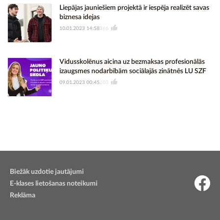
Liepājas jauniešiem projektā ir iespēja realizēt savas
biznesa idejas
10.01.2023 14:58
366
Vidusskolēnus aicina uz bezmaksas profesionālās
izaugsmes nodarbībām sociālajās zinātnēs LU SZF
09.01.2023 00:45
203
Biežāk uzdotie jautājumi
E-klases lietošanas noteikumi
Reklāma