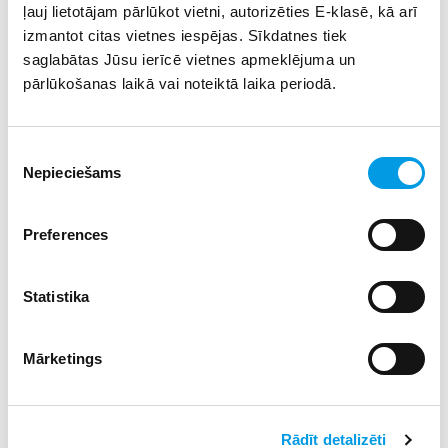
ļauj lietotājam pārlūkot vietni, autorizēties E-klasē, kā arī
iespējams
šeit
vai meklējot reģistrācijas pogu
konferences
izmantot citas vietnes iespējas. Sīkdatnes tiek
mājaslapā
.
saglabātas Jūsu ierīcē vietnes apmeklējuma un
pārlūkošanas laikā vai noteiktā laika periodā.
Piekrišanas
Nepieciešams
izvēle
Preferences
Statistika
Mārketings
Rādīt detalizēti