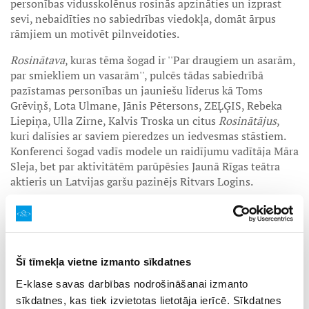
personības vidusskolēnus rosinās apzināties un izprast
sevi, nebaidīties no sabiedrības viedokļa, domāt ārpus
rāmjiem un motivēt pilnveidoties.
Rosinātava
, kuras tēma šogad ir ''Par draugiem un asarām,
par smiekliem un vasarām'', pulcēs tādas sabiedrībā
pazīstamas personības un jauniešu līderus kā Toms
Grēviņš, Lota Ulmane, Jānis Pētersons, ZEĻĢIS, Rebeka
Liepiņa, Ulla Zirne, Kalvis Troska un citus
Rosinātājus
,
kuri dalīsies ar saviem pieredzes un iedvesmas stāstiem.
Konferenci šogad vadīs modele un raidījumu vadītāja Māra
Sleja, bet par aktivitātēm parūpēsies Jaunā Rīgas teātra
aktieris un Latvijas garšu pazinējs Ritvars Logins.
Pēc garās, iedvesmojošās, motivējošās un iespaidiem
bagātās dienas ikvienam pasākuma apmeklētājam būs
iespēja izdejoties
Silent Disco
kopā ar pasākuma
organizatoriem.
Šī tīmekļa vietne izmanto sīkdatnes
E-klase savas darbības nodrošināšanai izmanto
Ikvienam vidusskolēnam ir iespēja reģistrēties
sīkdatnes, kas tiek izvietotas lietotāja ierīcē. Sīkdatnes
neformālajai konferencei vēl līdz 27.janvārim. Reģistrēties