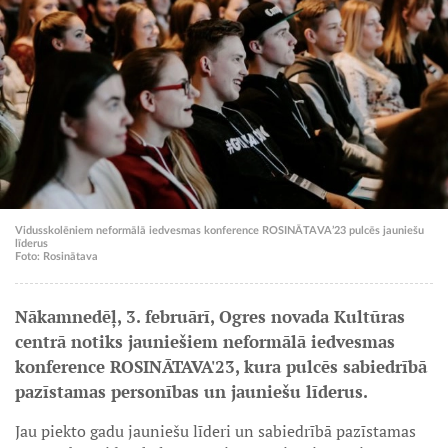
Vidusskolēniem neformālā iedvesmas konference ROSINĀTAVA’23 pulcēs jauniešu
līderus
Foto: Rosinātava
Nākamnedēļ, 3. februārī, Ogres novada Kultūras
centrā notiks jauniešiem neformālā iedvesmas
konference ROSINĀTAVA'23, kura pulcēs sabiedrībā
pazīstamas personības un jauniešu līderus.
Jau piekto gadu jauniešu līderi un sabiedrībā pazīstamas