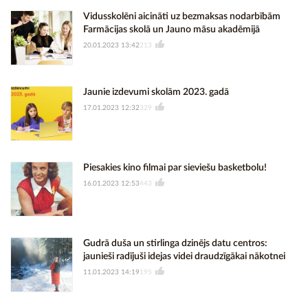
Vidusskolēni aicināti uz bezmaksas nodarbībām
Farmācijas skolā un Jauno māsu akadēmijā
20.01.2023 13:42
213
Jaunie izdevumi skolām 2023. gadā
17.01.2023 12:32
329
Piesakies kino filmai par sieviešu basketbolu!
16.01.2023 12:53
443
Gudrā duša un stirlinga dzinējs datu centros:
jaunieši radījuši idejas videi draudzīgākai nākotnei
11.01.2023 14:19
195