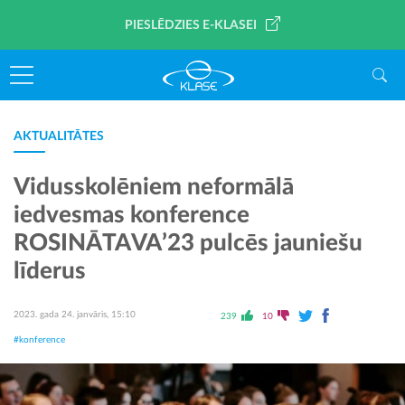
PIESLĒDZIES E-KLASEI
AKTUALITĀTES
Vidusskolēniem neformālā
iedvesmas konference
ROSINĀTAVA’23 pulcēs jauniešu
līderus
2023. gada 24. janvāris, 15:10
239
10
#konference