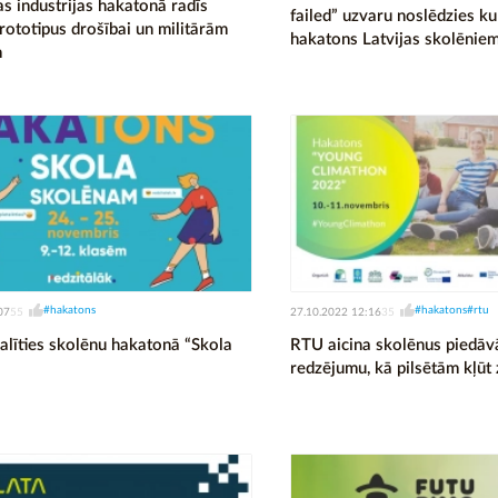
as industrijas hakatonā radīs
failed” uzvaru noslēdzies ku
prototipus drošībai un militārām
hakatons Latvijas skolēnie
m
#hakatons
#hakatons
#rtu
07
27.10.2022 12:16
55
35
dalīties skolēnu hakatonā “Skola
RTU aicina skolēnus piedāv
redzējumu, kā pilsētām kļūt