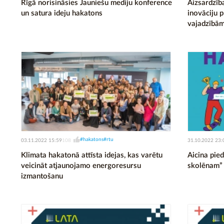
Rīgā norisināsies Jauniešu mediju konference
Aizsardzīb
un satura ideju hakatons
inovāciju 
vajadzībā
#hakatons
#rtu
03.11.2022 15:59
31.10.2022 23:
108
Klimata hakatonā attīsta idejas, kas varētu
Aicina pie
veicināt atjaunojamo energoresursu
skolēnam”
izmantošanu