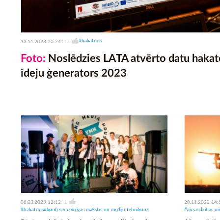
#hakatons
13.11.2023 20:24
117
Foto:
Noslēdzies LATA atvērto datu hakat
ideju ģenerators 2023
08.03.2023 12:12
20.11.2022 14:
31
#hakatons
#konference
#rīgas mākslas un mediju tehnikums
#aizsardzības min