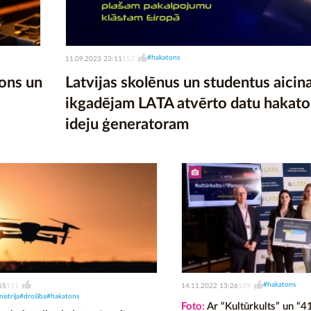
#hakatons
11.09.2023 23:11
152
ons un
Latvijas skolēnus un studentus aicina
ikgadējam LATA atvērto datu hakat
ideju ģeneratoram
#hakatons
55
14.11.2022 13:26
131
109
istrija
#drošība
#hakatons
Foto:
Ar “Kultūrkults” un “4