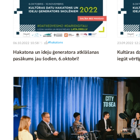
#hakatons
06.10.2022 10:58
23.09.2022 12:
75
Hakatona un ideju ģeneratora atklāšanas
Kultūras d
pasākums jau šodien, 6.oktobrī!
iegūt vērtī