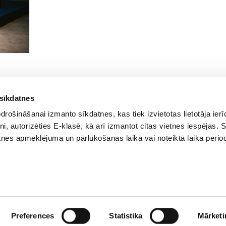
 sīkdatnes
rošināšanai izmanto sīkdatnes, kas tiek izvietotas lietotāja ier
tni, autorizēties E-klasē, kā arī izmantot citas vietnes iespējas. 
tnes apmeklējuma un pārlūkošanas laikā vai noteiktā laika perio
Preferences
Statistika
Mārketi
Biežāk uzdotie jautājumi
E-klases lietošanas noteikumi