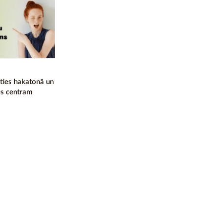
īties hakatonā un
es centram