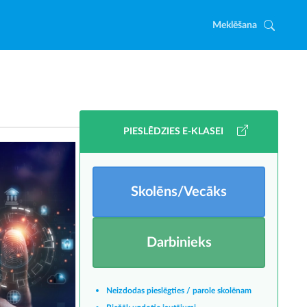
Meklēšana
PIESLĒDZIES E-KLASEI
Skolēns/Vecāks
Darbinieks
Neizdodas pieslēgties / parole skolēnam