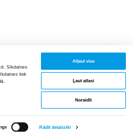
Atļaut visu
īcē. Sīkdatnes
Sīkdatnes tiek
Ļaut atlasi
dā.
Noraidīt
ngs
Rādīt detalizēti
Reklāma