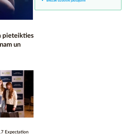
Biežāk uzdotie jautājumi
 pieteikties
onam un
17 Expectation