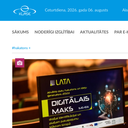
Ceturtdiena, 2026. gada 06. augusts
Ais
SĀKUMS
NODERĪGI IZGLĪTĪBAI
AKTUALITĀTES
PAR E-
#hakatons
×