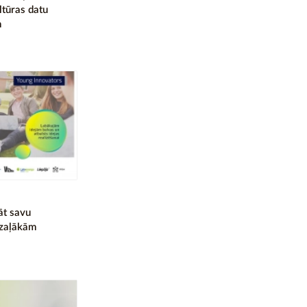
ltūras datu
m
āt savu
 zaļākām