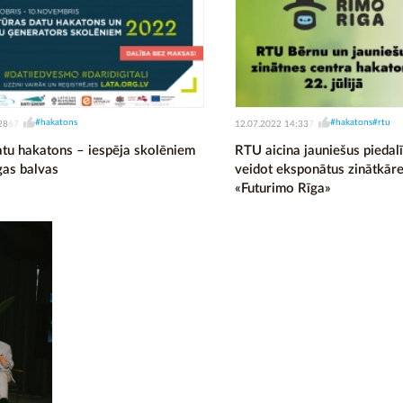
#hakatons
#hakatons
#rtu
28
12.07.2022 14:33
67
7
atu hakatons – iespēja skolēniem
RTU aicina jauniešus piedal
gas balvas
veidot eksponātus zinātkār
«Futurimo Rīga»