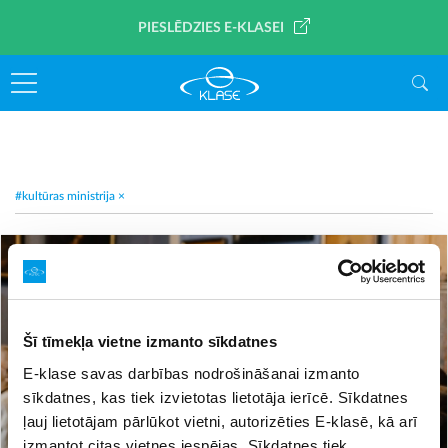
PIESLĒDZIES E-KLASEI
#kultūras ministrija
×
Šī tīmekļa vietne izmanto sīkdatnes
E-klase savas darbības nodrošināšanai izmanto
sīkdatnes, kas tiek izvietotas lietotāja ierīcē. Sīkdatnes
ļauj lietotājam pārlūkot vietni, autorizēties E-klasē, kā arī
izmantot citas vietnes iespējas. Sīkdatnes tiek