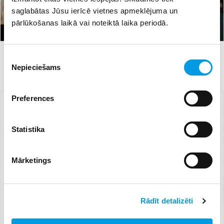
saglabātas Jūsu ierīcē vietnes apmeklējuma un
pārlūkošanas laikā vai noteiktā laika periodā.
#kultūra
#kultūras ministrija
28.02.2023 16:19
64
Piekrišanas
Apstiprināts programmas “Latvijas skolas soma”
Nepieciešams
izvēle
finansējuma sadalījums šim semestrim
Preferences
Statistika
Mārketings
Rādīt detalizēti