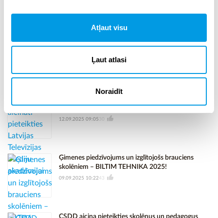
15.09.2025 10:12
27
Atļaut visu
Zinātnieku nakts Elektrum Enerģijas centrā!
13.09.2025 00:02
87
Ļaut atlasi
Noraidīt
Jaunieši aicināti pieteikties Latvijas Televīzijas
Mediju akadēmijai
12.09.2025 09:05
30
Ģimenes piedzīvojums un izglītojošs brauciens
skolēniem – BILTIM TEHNIKA 2025!
09.09.2025 10:22
43
CSDD aicina pieteikties skolēnus un pedagogus