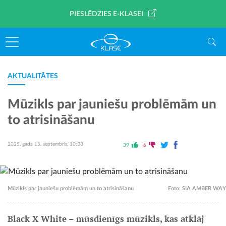
PIESLĒDZIES E-KLASEI
AKTUALITĀTES
Mūzikls par jauniešu problēmām un
to atrisināšanu
2025. gada 15. septembris, 10:38
39
6
Mūzikls par jauniešu problēmām un to atrisināšanu
Foto: SIA AMBER WAY
Black X White – mūsdienīgs mūzikls, kas atklāj