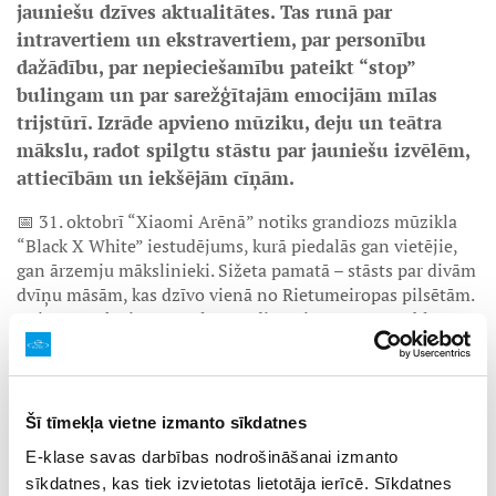
jauniešu dzīves aktualitātes. Tas runā par
intravertiem un ekstravertiem, par personību
dažādību, par nepieciešamību pateikt “stop”
bulingam un par sarežģītajām emocijām mīlas
trijstūrī. Izrāde apvieno mūziku, deju un teātra
mākslu, radot spilgtu stāstu par jauniešu izvēlēm,
attiecībām un iekšējām cīņām.
📅 31. oktobrī “Xiaomi Arēnā” notiks grandiozs mūzikla
“Black X White” iestudējums, kurā piedalās gan vietējie,
gan ārzemju mākslinieki. Sižeta pamatā – stāsts par divām
dvīņu māsām, kas dzīvo vienā no Rietumeiropas pilsētām.
Dziesmu teksti atspoguļo mūsdienu jaunatnes problēmas,
pašizpausmi un iekšējās pretrunas.
Skatītājus gaida iespaidīga skatuve ar lieliem LED
ekrāniem, oriģinālu scenogrāfiju, gaismu šovu,
Šī tīmekļa vietne izmanto sīkdatnes
profesionālu horeogrāfiju un daudzveidīgu mūziku
simfoniskā rok orķestra “JP Magic Orchestra” izpildījumā.
E-klase savas darbības nodrošināšanai izmanto
sīkdatnes, kas tiek izvietotas lietotāja ierīcē. Sīkdatnes