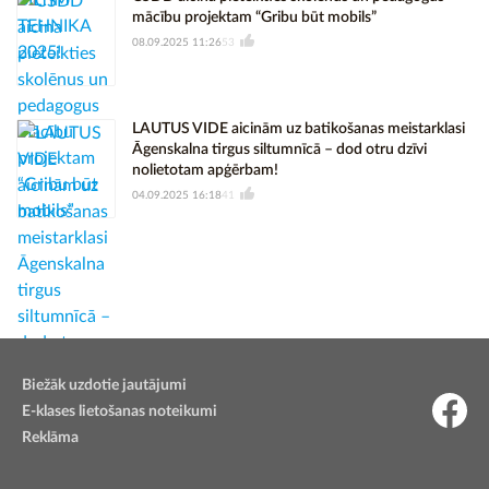
mācību projektam “Gribu būt mobils”
08.09.2025 11:26
53
LAUTUS VIDE aicinām uz batikošanas meistarklasi
Āgenskalna tirgus siltumnīcā – dod otru dzīvi
nolietotam apģērbam!
04.09.2025 16:18
41
Biežāk uzdotie jautājumi
E-klases lietošanas noteikumi
Reklāma