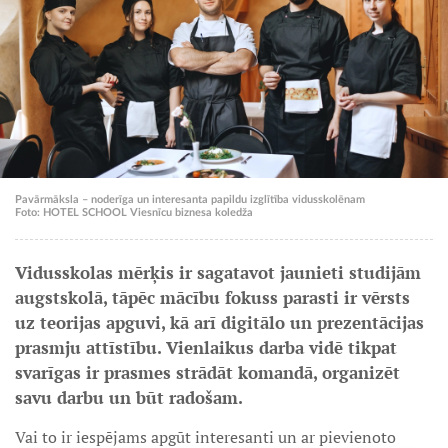
Pavārmāksla – noderīga un interesanta papildu izglītība vidusskolēnam
Foto: HOTEL SCHOOL Viesnīcu biznesa koledža
Vidusskolas mērķis ir sagatavot jaunieti studijām
augstskolā, tāpēc mācību fokuss parasti ir vērsts
uz teorijas apguvi, kā arī digitālo un prezentācijas
prasmju attīstību. Vienlaikus darba vidē tikpat
svarīgas ir prasmes strādāt komandā, organizēt
savu darbu un būt radošam.
Vai to ir iespējams apgūt interesanti un ar pievienoto