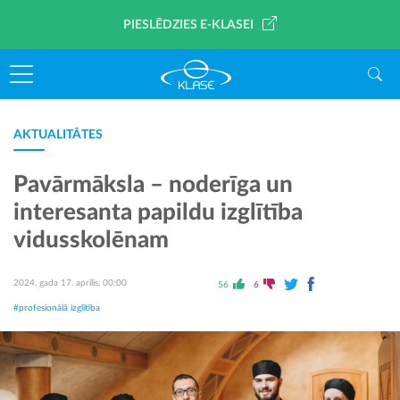
PIESLĒDZIES E-KLASEI
AKTUALITĀTES
Pavārmāksla – noderīga un
interesanta papildu izglītība
vidusskolēnam
2024. gada 17. aprīlis, 00:00
56
6
#profesionālā izglītība