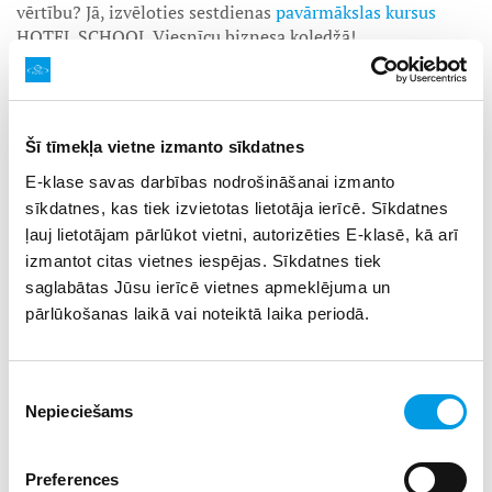
vērtību? Jā, izvēloties sestdienas
pavārmākslas kursus
HOTEL SCHOOL Viesnīcu biznesa koledžā!
Pavārmāksla ir noderīga papildu izglītība jebkuram
vidusskolēnam – apmācību laikā jaunieši ne tikai apgūst
profesionālās kulinārās prasmes, bet mācās plānot
Šī tīmekļa vietne izmanto sīkdatnes
ēdienkarti, sadarboties ar komandas biedriem, radīt
jaunas receptes un izvērtēt pašiem savu sniegumu.
E-klase savas darbības nodrošināšanai izmanto
sīkdatnes, kas tiek izvietotas lietotāja ierīcē. Sīkdatnes
Pieteikties
pavārmākslas kursiem
var jaunieši, kuriem ir
ļauj lietotājam pārlūkot vietni, autorizēties E-klasē, kā arī
vismaz deviņu klašu izglītība. Nodarbības norit katru
izmantot citas vietnes iespējas. Sīkdatnes tiek
sestdienu no 10:00 – 15:00 pieredzējušā šefpavāra vadībā.
Apmācības ilgst divus gadus; mācību maksa ir 160 EUR
saglabātas Jūsu ierīcē vietnes apmeklējuma un
mēnesī, kas iekļauj gan profesionālā inventāra
pārlūkošanas laikā vai noteiktā laika periodā.
izmantošanu, gan visaugstākās kvalitātes pārtikas
produktu lietošanu. Nodarbību sākums - 2024. gada
septembrī.
Piekrišanas
Nepieciešams
izvēle
Mācību ietvaros audzēkņiem tiek piedāvāta iespēja doties
praksē uz ārzemēm, saņemot gan atalgojumu, gan arī
Preferences