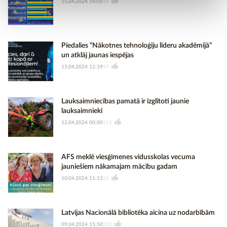
15.04.2024 14:05
48
Piedalies “Nākotnes tehnoloģiju līderu akadēmijā”
un atklāj jaunas iespējas
15.04.2024 12:19
49
Lauksaimniecības pamatā ir izglītoti jaunie
lauksaimnieki
12.04.2024 00:00
115
AFS meklē viesģimenes vidusskolas vecuma
jauniešiem nākamajam mācību gadam
10.04.2024 11:13
50
Latvijas Nacionālā bibliotēka aicina uz nodarbībām
09.04.2024 15:50
228