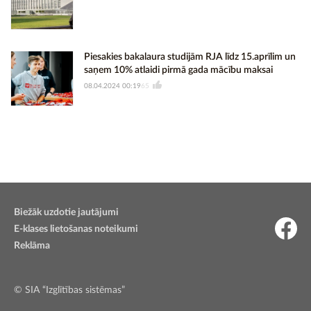
Piesakies bakalaura studijām RJA līdz 15.aprīlim un
saņem 10% atlaidi pirmā gada mācību maksai
08.04.2024 00:19
65
Biežāk uzdotie jautājumi
E-klases lietošanas noteikumi
Reklāma
© SIA “Izglītības sistēmas”