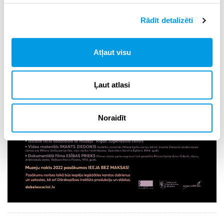
Rādīt detalizēti
Atļaut visu
Ļaut atlasi
Noraidīt