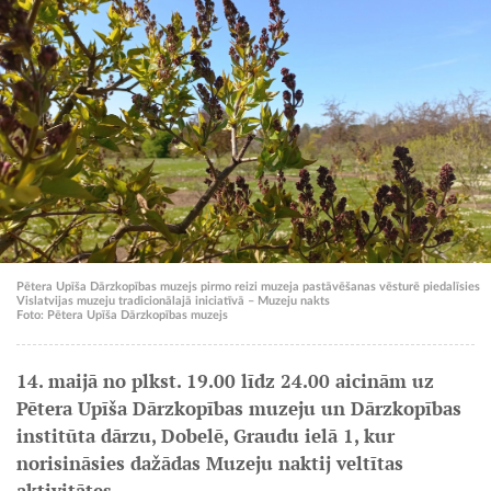
Pētera Upīša Dārzkopības muzejs pirmo reizi muzeja pastāvēšanas vēsturē piedalīsies
Vislatvijas muzeju tradicionālajā iniciatīvā – Muzeju nakts
Foto: Pētera Upīša Dārzkopības muzejs
14. maijā no plkst. 19.00 līdz 24.00 aicinām uz
Pētera Upīša Dārzkopības muzeju un Dārzkopības
institūta dārzu, Dobelē, Graudu ielā 1, kur
norisināsies dažādas Muzeju naktij veltītas
aktivitātes.