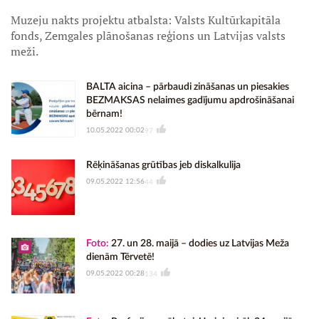
Muzeju nakts projektu atbalsta: Valsts Kultūrkapitāla
fonds, Zemgales plānošanas reģions un Latvijas valsts
meži.
BALTA aicina – pārbaudi zināšanas un piesakies
BEZMAKSAS nelaimes gadījumu apdrošināšanai
bērnam!
10.05.2022 00:02
97
Rēķināšanas grūtības jeb diskalkulija
09.05.2022 12:56
44
Foto:
27. un 28. maijā – dodies uz Latvijas Meža
dienām Tērvetē!
09.05.2022 00:28
134