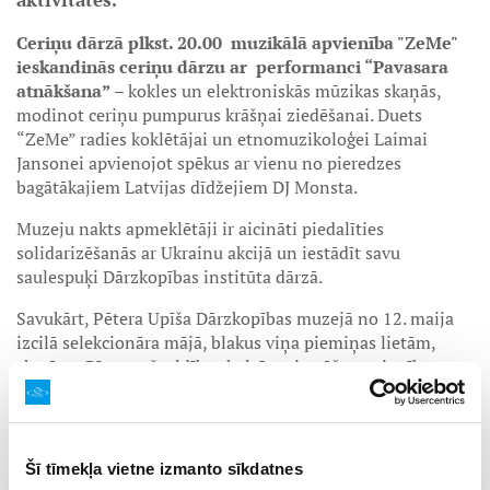
Ceriņu dārzā plkst. 20.00 muzikālā apvienība "ZeMe"
ieskandinās ceriņu dārzu ar performanci “Pavasara
atnākšana”
– kokles un elektroniskās mūzikas skaņās,
modinot ceriņu pumpurus krāšņai ziedēšanai. Duets
“ZeMe” radies koklētājai un etnomuzikoloģei Laimai
Jansonei apvienojot spēkus ar vienu no pieredzes
bagātākajiem Latvijas dīdžejiem DJ Monsta.
Muzeju nakts apmeklētāji ir aicināti piedalīties
solidarizēšanās ar Ukrainu akcijā un iestādīt savu
saulespuķi Dārzkopības institūta dārzā.
Savukārt, Pētera Upīša Dārzkopības muzejā no 12. maija
izcilā selekcionāra mājā, blakus viņa piemiņas lietām,
skatāma Rīgas pašvaldības kultūras iestāžu apvienības
muzeja “Rīgas Jūgendstila centrs” sagatavotā
izstāde
“Īrisi”
. Muzejā tiks demonstrētas divas, par klasiku
kļuvušas filmas,
video “Imants Ziedonis”
. Video darbība
norisinās Pētera Upīša ceriņu dārzā. Imants Ziedonis
Šī tīmekļa vietne izmanto sīkdatnes
izsaka savas domas par Pētera Upīša personību, viņa darba