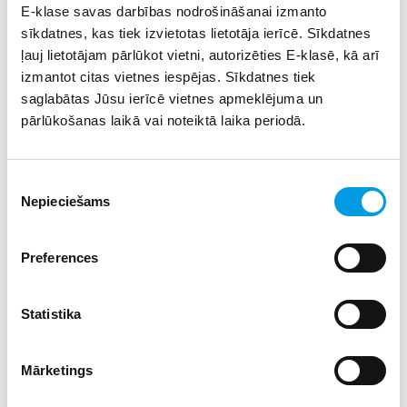
E-klase savas darbības nodrošināšanai izmanto
novērtējumu (operators Servīns Egliens, 1994. gads) un
sīkdatnes, kas tiek izvietotas lietotāja ierīcē. Sīkdatnes
dokumentālā filma “Esības prieks”
. Filmas sižetā gada
ļauj lietotājam pārlūkot vietni, autorizēties E-klasē, kā arī
nogrieznī tiek parādīta Pētera Upīša dzīve Dobelē, dārzs
un selekcionāra zinātniskais darbs (režisors Hercs Franks,
izmantot citas vietnes iespējas. Sīkdatnes tiek
1974. gads).
saglabātas Jūsu ierīcē vietnes apmeklējuma un
pārlūkošanas laikā vai noteiktā laika periodā.
Muzeju nakts 2022 pasākumos ieeja ir bez maskas.
Pasākumu norises laikā būs iespēja iegādāties karstos
Piekrišanas
dzērienus un uzkodas, kā arī Dārzkopības institūta
Nepieciešams
produkciju un stādus.
izvēle
Preferences
Statistika
Mārketings