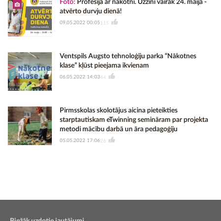
Foto:
Profesija ar nākotni. Uzzini vairāk 24. maijā -
atvērto durvju dienā!
09.05.2022 00:05
115
Ventspils Augsto tehnoloģiju parka “Nākotnes
klase” kļūst pieejama ikvienam
06.05.2022 14:03
44
Pirmsskolas skolotājus aicina pieteikties
starptautiskam eTwinning semināram par projekta
metodi mācību darbā un āra pedagoģiju
05.05.2022 17:06
26