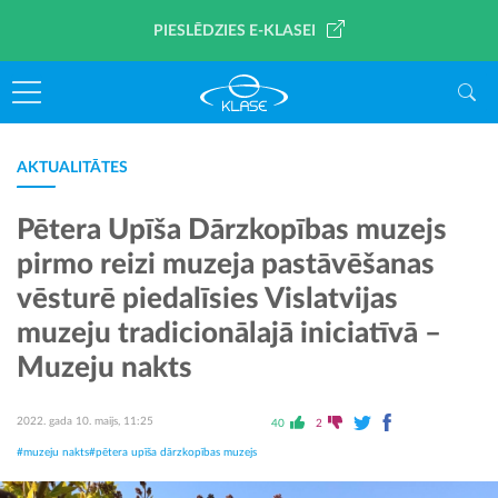
PIESLĒDZIES E-KLASEI
AKTUALITĀTES
Pētera Upīša Dārzkopības muzejs
pirmo reizi muzeja pastāvēšanas
vēsturē piedalīsies Vislatvijas
muzeju tradicionālajā iniciatīvā –
Muzeju nakts
2022. gada 10. maijs, 11:25
40
2
#muzeju nakts
#pētera upīša dārzkopības muzejs