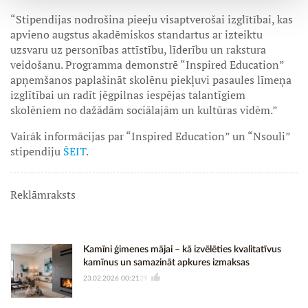
“Stipendijas nodrošina pieeju visaptverošai izglītībai, kas
apvieno augstus akadēmiskos standartus ar izteiktu
uzsvaru uz personības attīstību, līderību un rakstura
veidošanu. Programma demonstrē “Inspired Education”
apņemšanos paplašināt skolēnu piekļuvi pasaules līmeņa
izglītībai un radīt jēgpilnas iespējas talantīgiem
skolēniem no dažādām sociālajām un kultūras vidēm.”
Vairāk informācijas par “Inspired Education” un “Nsouli”
stipendiju
ŠEIT
.
Reklāmraksts
Kamīni ģimenes mājai – kā izvēlēties kvalitatīvus
kamīnus un samazināt apkures izmaksas
23.02.2026 00:21
29