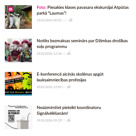
Foto:
Piesakies klases pavasara ekskursijai Atpūtas
parkā “Laumas”!
23.02.2026 00:01
131
Notiks bezmaksas seminārs par Džimbas drošības
soļu programmu
20.02.2026 12:26
26
E-konferencē aicinās skolēnus apgūt
lauksaimniecības profesijas
20.02.2026 12:05
46
Neaizmirstiet pieteikt koordinatoru
Signālvēlēšanām!
19.02.2026 09:29
13