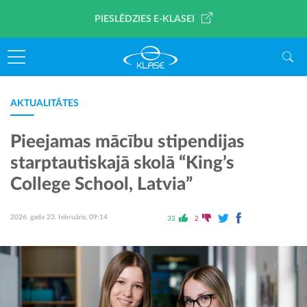
PIESLĒDZIES E-KLASEI
AKTUALITĀTES
Pieejamas mācību stipendijas
starptautiskajā skolā “King’s
College School, Latvia”
2026. gada 23. februāris, 09:14
33
2