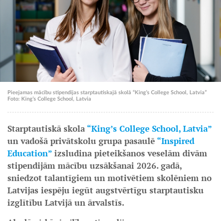
Pieejamas mācību stipendijas starptautiskajā skolā “King’s College School, Latvia”
Foto: King’s College School, Latvia
Starptautiskā skola
“King’s College School, Latvia”
un vadošā privātskolu grupa pasaulē
“Inspired
Education”
izsludina pieteikšanos veselām divām
stipendijām mācību uzsākšanai 2026. gadā,
sniedzot talantīgiem un motivētiem skolēniem no
Latvijas iespēju iegūt augstvērtīgu starptautisku
izglītību Latvijā un ārvalstīs.