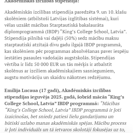
Akadēmiskās izcilības stipendija:
Akadēmiskās izcilības stipendija paredzēta 9. un 10. klašu
skolēniem (atbilstoši Latvijas izglītības sistēmai), kuri
vēlas uzsākt mācības Starptautiskā bakalaurāta
diplomprogrammā (IBDP) “King’s College School, Latvia”.
Stipendija pilnībā vai daļēji (50%) sedz mācību maksu
starptautiski atzītajā divu gadu ilgajā IBDP programmā,
kas skolēniem pēc programmas absolvēšanas paver iespēju
iestāties pasaules vadošajās augstskolās. Stipendijas
vērtība ir līdz 50 000 EUR un tās mērķis ir atbalstīt
skolēnus ar izciliem akadēmiskajiem sasniegumiem,
augstu motivāciju un skaidru nākotnes redzējumu.
Emīlija Lucaua (17 gadi), Akadēmiskās izcilības
stipendijas ieguvēja 2025. gadā, šobrīd mācās “King’s
College School, Latvia” IBDP programmā:
“Mācības
“King’s College School, Latvia” IBDP programmā ir ļoti
izaicinošas, bet sniedz patiesi lielu gandarījumu un
būtiski uzlabo manas akadēmiskās spējas. Mācību process
ir ļoti individuāls un tā ietvaros skolotāji fokusējas uz to,