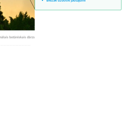
Biežāk uzdotie jautājumi
nālais botāniskais dārzs