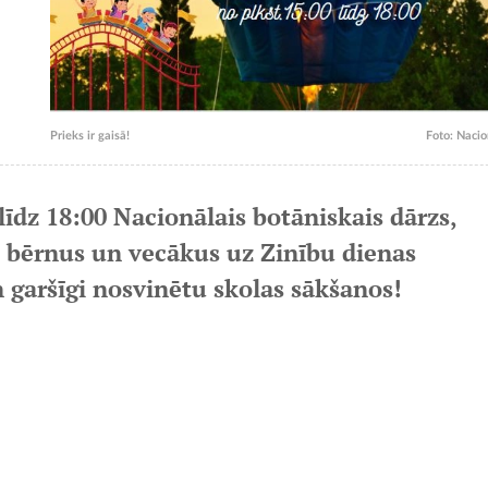
Prieks ir gaisā!
Foto: Nacio
 līdz 18:00 Nacionālais botāniskais dārzs,
ina bērnus un vecākus uz Zinību dienas
 un garšīgi nosvinētu skolas sākšanos!