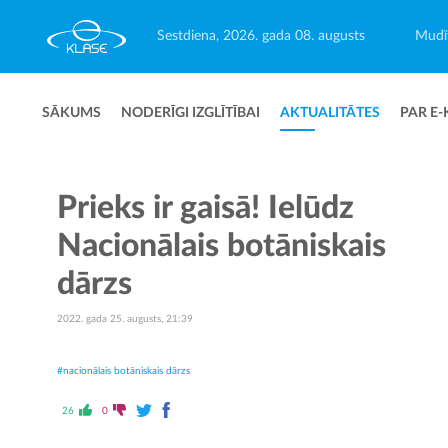
Sestdiena, 2026. gada 08. augusts
Mudīt
SĀKUMS
NODERĪGI IZGLĪTĪBAI
AKTUALITĀTES
PAR E-
Prieks ir gaisā! Ielūdz
Nacionālais botāniskais
dārzs
2022. gada 25. augusts, 21:39
#nacionālais botāniskais dārzs
26
0