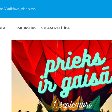
e, Vladislava, Vladislavs
KLASI
EKSKURSIJAS
STEAM IZGLĪTĪBA