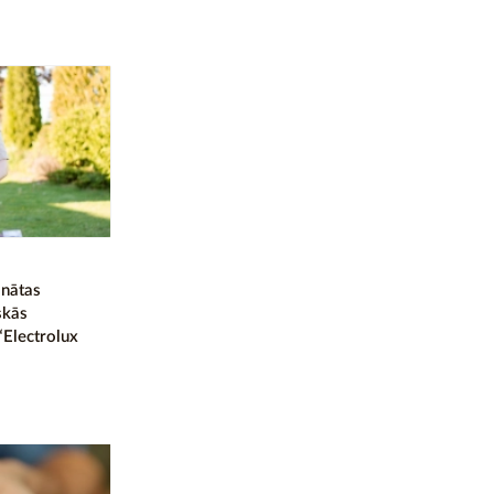
inātas
skās
Electrolux