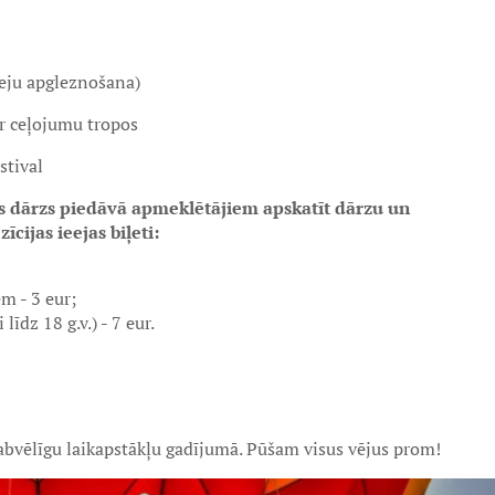
seju apgleznošana)
ar ceļojumu tropos
stival
is dārzs piedāvā apmeklētājiem apskatīt dārzu un
īcijas ieejas biļeti:
m - 3 eur;
īdz 18 g.v.) - 7 eur.
abvēlīgu laikapstākļu gadījumā. Pūšam visus vējus prom!