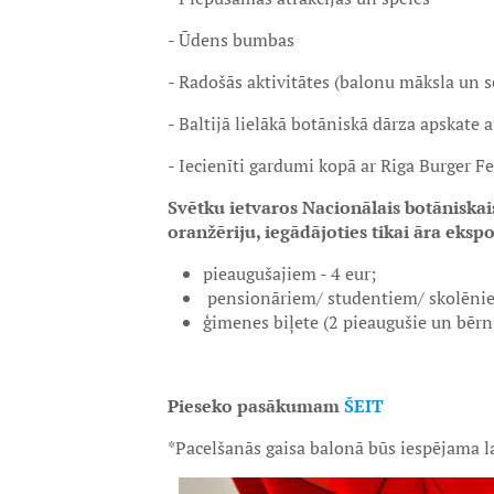
- Ūdens bumbas
- Radošās aktivitātes (balonu māksla un 
- Baltijā lielākā botāniskā dārza apskate 
- Iecienīti gardumi kopā ar Riga Burger Fe
Svētku ietvaros Nacionālais botāniska
oranžēriju, iegādājoties tikai āra ekspoz
pieaugušajiem - 4 eur;
pensionāriem/ studentiem/ skolēnie
ģimenes biļete (2 pieaugušie un bērni l
Pieseko pasākumam
ŠEIT
*Pacelšanās gaisa balonā būs iespējama l