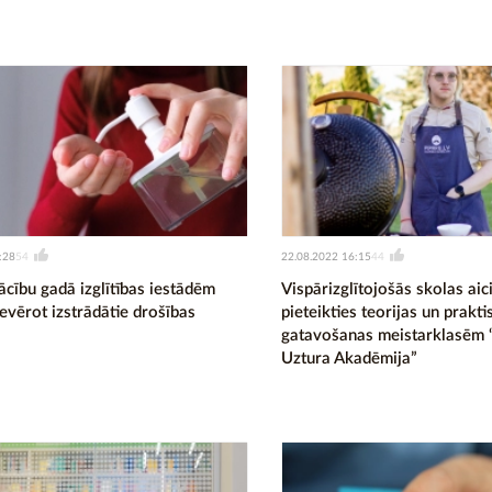
:28
22.08.2022 16:15
54
44
ācību gadā izglītības iestādēm
Vispārizglītojošās skolas aic
ievērot izstrādātie drošības
pieteikties teorijas un prakti
gatavošanas meistarklasēm “
Uztura Akadēmija”