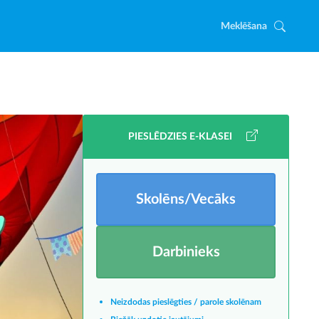
Meklēšana
PIESLĒDZIES E-KLASEI
Skolēns/Vecāks
Darbinieks
Neizdodas pieslēgties / parole skolēnam