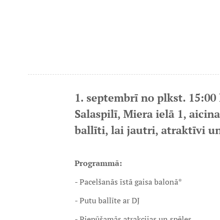
1. septembrī no plkst. 15:00
Salaspilī, Miera ielā 1, aic
ballīti, lai jautri, atraktīvi
Programmā:
- Pacelšanās īstā gaisa balonā*
- Putu ballīte ar DJ
- Piepūšamās atrakcijas un spēles