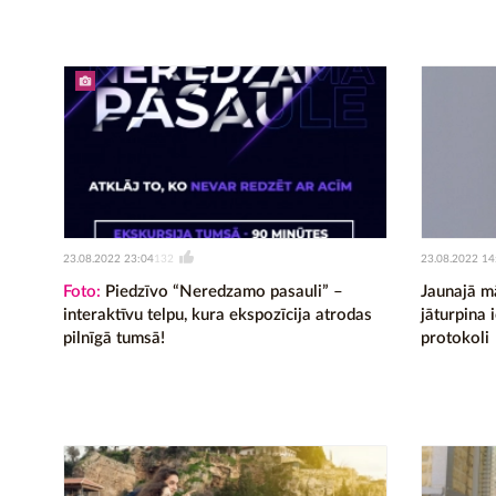
23.08.2022 23:04
23.08.2022 14
132
Foto:
Piedzīvo “Neredzamo pasauli” –
Jaunajā m
interaktīvu telpu, kura ekspozīcija atrodas
jāturpina 
pilnīgā tumsā!
protokoli