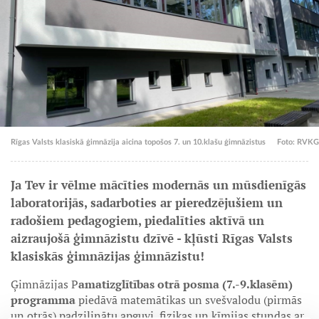
Rīgas Valsts klasiskā ģimnāzija aicina topošos 7. un 10.klašu ģimnāzistus
Foto: RVKG
Ja Tev ir vēlme mācīties modernās un mūsdienīgās
laboratorijās, sadarboties ar pieredzējušiem un
radošiem pedagogiem, piedalīties aktīvā un
aizraujošā ģimnāzistu dzīvē - kļūsti Rīgas Valsts
klasiskās ģimnāzijas ģimnāzistu!
Ģimnāzijas P
amatizglītības otrā posma (7.-9.klasēm)
programma
piedāvā matemātikas un svešvalodu (pirmās
un otrās) padziļinātu apguvi, fizikas un ķīmijas stundas ar