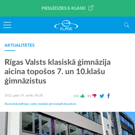
PIESLĒDZIES E-KLASEI
AKTUALITĀTES
Rīgas Valsts klasiskā ģimnāzija
aicina topošos 7. un 10.klašu
ģimnāzistus
2022. gada 19. aprīlis, 00:28
152
11
#pamatskola
#rīgas valsts klasiskā ģimnāzija
#vidusskola