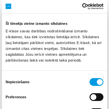
eksperimentiem un projektu darbiem, sākot ar 7.klasi.
Ģimnāzijas
Vispārējās vidējās izglītības programmas
(10.-12.klasēm)
saturs tiek īstenots astoņos mācību
Šī tīmekļa vietne izmanto sīkdatnes
priekšmetu komplektos:
E-klase savas darbības nodrošināšanai izmanto
Ekonomika, starptautiskās attiecības un
sīkdatnes, kas tiek izvietotas lietotāja ierīcē. Sīkdatnes
politoloģija
(padziļināti – Angļu valoda II, Vēsture II,
ļauj lietotājam pārlūkot vietni, autorizēties E-klasē, kā arī
Sociālās zinātnes II);
izmantot citas vietnes iespējas. Sīkdatnes tiek
Ekonomika un finanses
(padziļināti – Angļu valoda
II, Matemātika II, Sociālās zinātnes II)
saglabātas Jūsu ierīcē vietnes apmeklējuma un
Mediji un producēšana
(padziļināti – Angļu valoda
pārlūkošanas laikā vai noteiktā laika periodā.
II, Vēsture II, Kultūra un māksla II);
Vispārīgā medicīna
(padziļināti – Angļu valoda II,
Ķīmija II, Bioloģija II);
Piekrišanas
Medicīniskās tehnoloģijas
(padziļināti – Angļu
Nepieciešams
izvēle
valoda II, Ķīmija II, Fizika II);
Datorzinātnes un informācijas tehnoloģijas
Preferences
(padziļināti – Angļu valoda II, Matemātika II,
Programmēšanas II);
Inženierzinātnes
(padziļināti – Angļu valoda II,