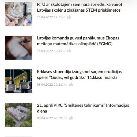
RTU ar skolotājiem seminārā spriedīs, kā vairot
Latvijas skolēnu zināšanas STEM priekšmetos
15.04.2022 22:51
49
Latvijas komanda guvusi panākumus Eiropas
meiteņu matemātikas olimpiādē (EGMO)
14.04.2022 12:45
52
E-klases stipendiju izaugsmei saņem erudīcijas
spēles “Gudrs, vēl gudrāks” 11.klašu finālisti
08.04.2022 20:21
296
21. aprīlī PIKC “Smiltenes tehnikums” Informācijas
diena
08.04.2022 09:39
121