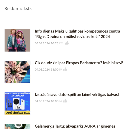
Reklāmraksts
Info dienas Mākslu izglītības kompetences centrā
"Rīgas Dizaina un mākslas vidusskola" 2024
06.03.2024 10:25
121
Cik daudz zini par Eiropas Parlamentu? Izaicini sevi!
04.03.2024 18:00
39
Izstrādā savu datorspēli un laimē vērtīgas balvas!
04.03.2024 10:00
74
Galamērķis Tartu: akvaparks AURA ar ģimenes