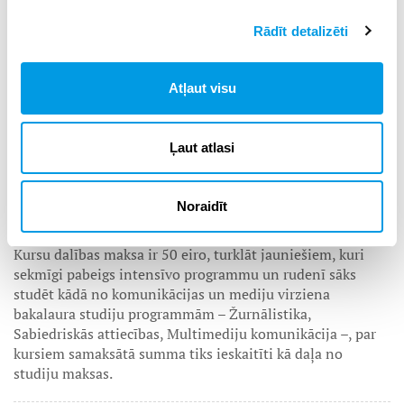
Otrajā dienā
notiks situācijas izspēle Komunikācija un
mediju studiju programmu grupas vadītājas Lāsmas
Rādīt detalizēti
Šķesteres vadībā, katram skolēnam piešķirot noteiktu
lomu un uzdevumu.
Savukārt
trešajā dienā
skolēni darbosies dažādās stacijās
Atļaut visu
– foto, skaņu ierakstu un multimediju studijā, kur katram
būs iespēja praktiski darboties un īstenot savas ieceres.
Attālinātās un klātienes praktisko meistarklašu sesijās
Ļaut atlasi
kopā ar studentiem RSU studentu medija
Skaļāk
redaktores Martas Hercas vadībā veidosim tekstuālus,
audiālus, vizuālus stāstus, iejūtoties dažādu
Noraidīt
komunikācijas profesionāļu lomās.
Kursu dalības maksa ir 50 eiro, turklāt jauniešiem, kuri
sekmīgi pabeigs intensīvo programmu un rudenī sāks
studēt kādā no komunikācijas un mediju virziena
bakalaura studiju programmām – Žurnālistika,
Sabiedriskās attiecības, Multimediju komunikācija –, par
kursiem samaksātā summa tiks ieskaitīti kā daļa no
studiju maksas.