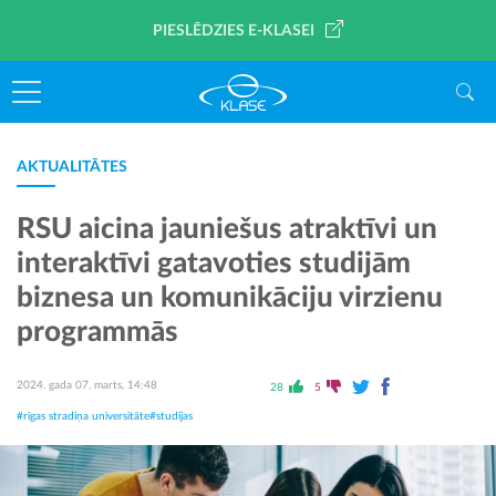
PIESLĒDZIES E-KLASEI
AKTUALITĀTES
RSU aicina jauniešus atraktīvi un
interaktīvi gatavoties studijām
biznesa un komunikāciju virzienu
programmās
2024. gada 07. marts, 14:48
28
5
#rīgas stradiņa universitāte
#studijas