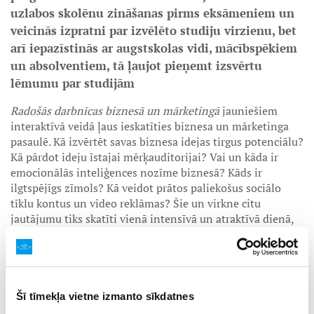
uzlabos skolēnu zināšanas pirms eksāmeniem un
veicinās izpratni par izvēlēto studiju virzienu, bet
arī iepazīstinās ar augstskolas vidi, mācībspēkiem
un absolventiem, tā ļaujot pieņemt izsvērtu
lēmumu par studijām
Radošās darbnīcas biznesā un mārketingā
jauniešiem
interaktīvā veidā ļaus ieskatīties biznesa un mārketinga
pasaulē. Kā izvērtēt savas biznesa idejas tirgus potenciālu?
Kā pārdot ideju īstajai mērķauditorijai? Vai un kāda ir
emocionālās inteliģences nozīme biznesā? Kāds ir
ilgtspējīgs zīmols? Kā veidot prātos paliekošus sociālo
tīklu kontus un video reklāmas? Šie un virkne citu
jautājumu tiks skatīti vienā intensīvā un atraktīvā dienā,
11. martā no plkst. 10.00
līdz 18.00
ar pusdienu
pārtraukumu.
Kursu dalības maksa ir 50 eiro un dalībnieki pēc radošo
darbnīcu absolvēšanas saņems iespēju bez konkursa
Šī tīmekļa vietne izmanto sīkdatnes
iestāties bakalaura studiju programmās
Starptautiskais