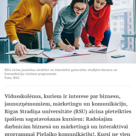
RSU aicina jauniešus atraktīvi un interaktīvi gatavoties studijām biznesa un
komunikāciju virzienu programmās
Foto: RSU
Vidusskolēnus, kuriem ir interese par biznesu,
jaunuzņēmumiem, mārketingu un komunikāciju,
Rīgas Stradiņa universitāte (RSU) aicina pieteikties
īpašiem sagatavošanas kursiem: Radošajām
darbnīcām biznesā un mārketingā un interaktīvai
programmai Pielaiko komunikāciju!. Kursi ne vien