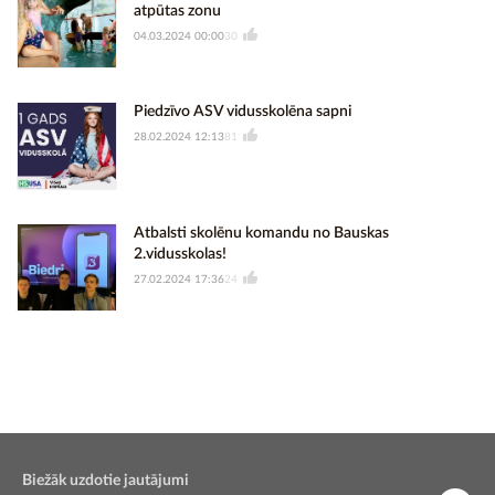
atpūtas zonu
04.03.2024 00:00
30
Piedzīvo ASV vidusskolēna sapni
28.02.2024 12:13
81
Atbalsti skolēnu komandu no Bauskas
2.vidusskolas!
27.02.2024 17:36
24
Biežāk uzdotie jautājumi