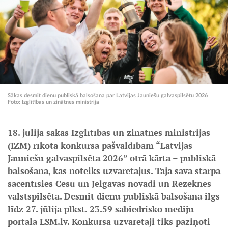
Sākas desmit dienu publiskā balsošana par Latvijas Jauniešu galvaspilsētu 2026
Foto: Izglītības un zinātnes ministrija
18. jūlijā sākas Izglītības un zinātnes ministrijas
(IZM) rīkotā konkursa pašvaldībām “Latvijas
Jauniešu galvaspilsēta 2026” otrā kārta – publiskā
balsošana, kas noteiks uzvarētājus. Tajā savā starpā
sacentīsies Cēsu un Jelgavas novadi un Rēzeknes
valstspilsēta. Desmit dienu publiskā balsošana ilgs
līdz 27. jūlija plkst. 23.59 sabiedrisko mediju
portālā LSM.lv. Konkursa uzvarētāji tiks paziņoti