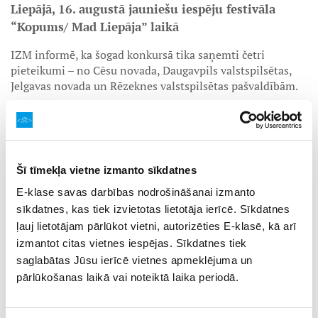
Liepājā, 16. augustā jauniešu iespēju festivāla
“Kopums/ Mad Liepāja” laikā
IZM informē, ka šogad konkursā tika saņemti četri
pieteikumi – no Cēsu novada, Daugavpils valstspilsētas,
Jelgavas novada un Rēzeknes valstspilsētas pašvaldībām.
Konkurss “Latvijas Jauniešu galvaspilsēta 2026”
organizēts ar mērķi popularizēt starp pašvaldībām darbu
ar jaunatni, stiprināt pašvaldību sadarbību jaunatnes
jomā, labo prakšu un pieredzes apmaiņu, turpināt
Šī tīmekļa vietne izmanto sīkdatnes
iedibinātās tradīcijas darbā ar jaunatni. Tikpat nozīmīgi ir
paaugstināt darbā ar jaunatni iesaistīto personu,
E-klase savas darbības nodrošināšanai izmanto
pašvaldību un organizāciju prestižu un veicināt jauniešu
sīkdatnes, kas tiek izvietotas lietotāja ierīcē. Sīkdatnes
līdzdalību un iesaistīšanos sabiedriskajos procesos.
ļauj lietotājam pārlūkot vietni, autorizēties E-klasē, kā arī
Pašvaldībai, kura konkursā uzvarēs, būs jāīsteno konkursā
izmantot citas vietnes iespējas. Sīkdatnes tiek
iesniegtais pasākuma koncepts, kas ietvers 2026. gada 12.
saglabātas Jūsu ierīcē vietnes apmeklējuma un
augusta jauniešu iespēju festivālu “Kopums”, jauniešu
pārlūkošanas laikā vai noteiktā laika periodā.
domju salidojumu, jaunatnes jomas darbinieku pieredzes
apmaiņas semināru un svinīgo apbalvošanas ceremoniju
“Labākais darbā ar jaunatni”.