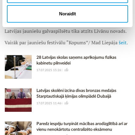
jaunatni” ietvaros organizēts interneta balsojums, kurā
par Pašvaldību jaunietim tika atzīta Rēzekne (2021. gadā)
Noraidīt
un Jūrmala (2022. gadā). 2024. gadā titula ieguvēji bija
Bauskas novada pašvaldība, savukārt par 2024. gada
Latvijas jauniešu galvaspilsētu tika atzīts Līvānu novads.
Vairāk par jauniešu festivālu “Kopums”/ Mad Liepāja
šeit
.
28 Latvijas skolas saņems aprīkojumu fizikas
kabinetu pilnveidei
17.07.2025 15:26
1
Latvijas skolēni izcīna divas bronzas medaļas
Starptautiskajā ķīmijas olimpiādē Dubaijā
17.07.2025 11:46
6
Paredz iespēju turpināt mācības arodizglītībā arī ar
vienu nenokārtotu centralizēto eksāmenu