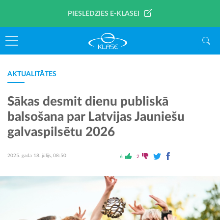
PIESLĒDZIES E-KLASEI
AKTUALITĀTES
Sākas desmit dienu publiskā
balsošana par Latvijas Jauniešu
galvaspilsētu 2026
2025. gada 18. jūlijs, 08:50
6
2