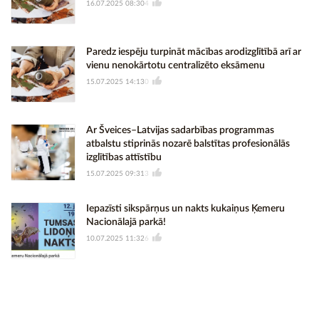
16.07.2025 08:30
4
Paredz iespēju turpināt mācības arodizglītībā arī ar
vienu nenokārtotu centralizēto eksāmenu
15.07.2025 14:13
0
Ar Šveices–Latvijas sadarbības programmas
atbalstu stiprinās nozarē balstītas profesionālās
izglītības attīstību
15.07.2025 09:31
3
Iepazīsti sikspārņus un nakts kukaiņus Ķemeru
Nacionālajā parkā!
10.07.2025 11:32
6