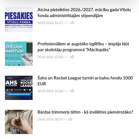
Aicina pieteikties 2026./2027. mācību gada Vītolu
fonda administrētajām stipendijām
30.01.2026 16:27
104
Profesionāļiem ar augstāko izglītību – iespēja kļūt
par skolotāju programmā “Mācītspēks”
30.01.2026 12:02
102
Šaha un Rocket League turnīri ar balvu fondu 1000
EUR
30.01.2026 10:26
205
Bārdas trimmeris tētim - kā izvēlēties piemērotāko?
26.01.2026 00:37
44