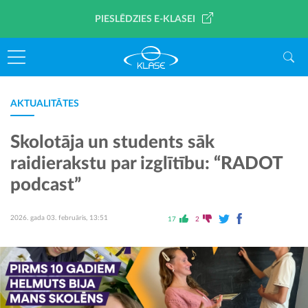
PIESLĒDZIES E-KLASEI
AKTUALITĀTES
Skolotāja un students sāk
raidierakstu par izglītību: “RADOT
podcast”
2026. gada 03. februāris, 13:51
17
2