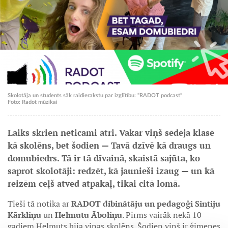
Skolotāja un students sāk raidierakstu par izglītību: “RADOT podcast”
Foto: Radot mūzikai
Laiks skrien neticami ātri. Vakar viņš sēdēja klasē
kā skolēns, bet šodien — Tavā dzīvē kā draugs un
domubiedrs. Tā ir tā dīvainā, skaistā sajūta, ko
saprot skolotāji: redzēt, kā jaunieši izaug — un kā
reizēm ceļš atved atpakaļ, tikai citā lomā.
Tieši tā notika ar
RADOT dibinātāju un pedagoģi Sintiju
Kārkliņu
un
Helmutu Āboliņu
. Pirms vairāk nekā 10
gadiem Helmuts bija viņas skolēns. Šodien viņš ir ģimenes