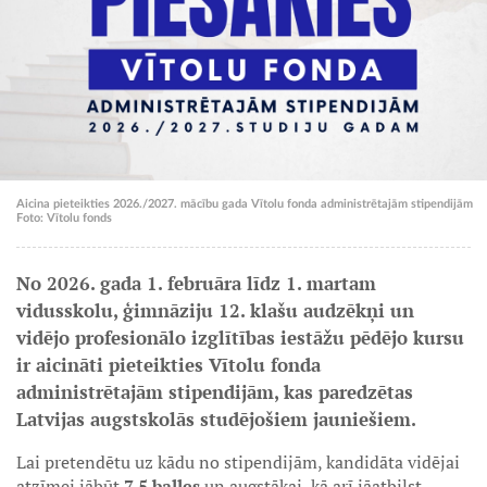
Aicina pieteikties 2026./2027. mācību gada Vītolu fonda administrētajām stipendijām
Foto: Vītolu fonds
No 2026. gada 1. februāra līdz 1. martam
vidusskolu, ģimnāziju 12. klašu audzēkņi un
vidējo profesionālo izglītības iestāžu pēdējo kursu
ir aicināti pieteikties Vītolu fonda
administrētajām stipendijām, kas paredzētas
Latvijas augstskolās studējošiem jauniešiem.
Lai pretendētu uz kādu no stipendijām, kandidāta vidējai
atzīmei jābūt
7,5 balles
un augstākai, kā arī jāatbilst