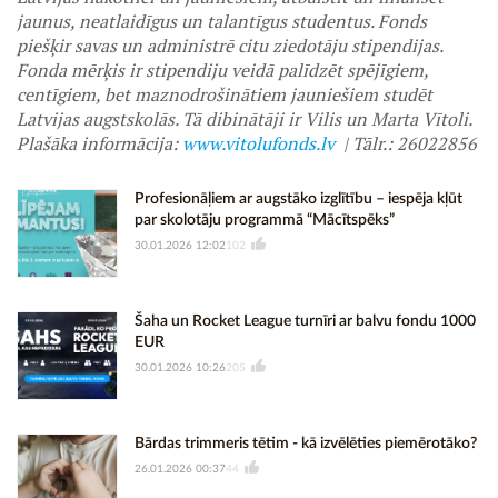
jaunus, neatlaidīgus un talantīgus studentus. Fonds
piešķir savas un administrē citu ziedotāju stipendijas.
Fonda mērķis ir stipendiju veidā palīdzēt spējīgiem,
centīgiem, bet maznodrošinātiem jauniešiem studēt
Latvijas augstskolās. Tā dibinātāji ir Vilis un Marta Vītoli.
Plašāka informācija:
www.vitolufonds.lv
| Tālr.: 26022856
Profesionāļiem ar augstāko izglītību – iespēja kļūt
par skolotāju programmā “Mācītspēks”
30.01.2026 12:02
102
Šaha un Rocket League turnīri ar balvu fondu 1000
EUR
30.01.2026 10:26
205
Bārdas trimmeris tētim - kā izvēlēties piemērotāko?
26.01.2026 00:37
44