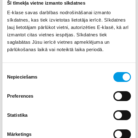
turpinot fonda vadmotīvu: “Ar izglītību dzīvē sasniegt
Šī tīmekļa vietne izmanto sīkdatnes
tādu līmeni, lai varētu nākotnē palīdzēt citiem.”
E-klase savas darbības nodrošināšanai izmanto
sīkdatnes, kas tiek izvietotas lietotāja ierīcē. Sīkdatnes
Elektroniskās anketas aizpildīšanas termiņš:
ļauj lietotājam pārlūkot vietni, autorizēties E-klasē, kā arī
01.02.2026.–01.03.2026. Ja ir radušies papildus
izmantot citas vietnes iespējas. Sīkdatnes tiek
jautājumi, kandidāti aicināti sazināties ar Vītolu
saglabātas Jūsu ierīcē vietnes apmeklējuma un
fondu, zvanot vai rakstot uz e-pastu
pārlūkošanas laikā vai noteiktā laika periodā.
info@vitolufonds.lv.
Piekrišanas
Nepieciešams
izvēle
Preferences
Statistika
Mārketings