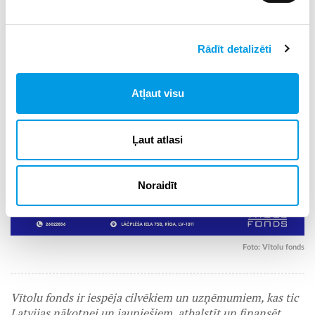
Rādīt detalizēti
Atļaut visu
Ļaut atlasi
Noraidīt
Foto:
Vītolu fonds
Vītolu fonds ir iespēja cilvēkiem un uzņēmumiem, kas tic
Latvijas nākotnei un jauniešiem, atbalstīt un finansēt