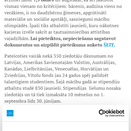
vismaz vienam no kritērijiem: bārenis, audzina viens no
vecākiem, ir no daudzbērnu ģimenes, apgrūtināti
materiālie un sociālie apstākļi, sasniegumi mācību
olimpiādēs. Īpaši tiks atbalstīti jaunieši, kuru nākotnes
karjeras izvēle sakrīt ar tautsaimniecības attīstības
vajadzībām.
Lai pieteiktos, nepieciešams sagatavot
dokumentus un aizpildīt pieteikuma anketu
ŠEIT.
Pateicoties vairāk nekā 350 ziedotāju dāsnumam no
Latvijas, Amerikas Savienotajām Valstīm, Austrālijas,
Kanādas, Lielbritānijas, Venecuēlas, Horvātijas un
Zviedrijas, Vītolu fonds jau 24 gadus spēj palīdzēt
talantīgiem studentiem. Šajā mācību gadā ar stipendiju
atbalstu studē 830 jaunieši. Stipendijas lielumu nosaka
ziedotājs un tā tiek izmaksāta 10 mēnešus no 1.
septembra līdz 30. jūnijam.
Kopš Vītolu fonda dibināšanas 2002. gadā stipendijas ir
saņēmuši vairāk nekā 5300 studenti. Daudzi no viņiem
pēc studiju pabeigšanas ir atgriezušies fondā kā ziedotāji,