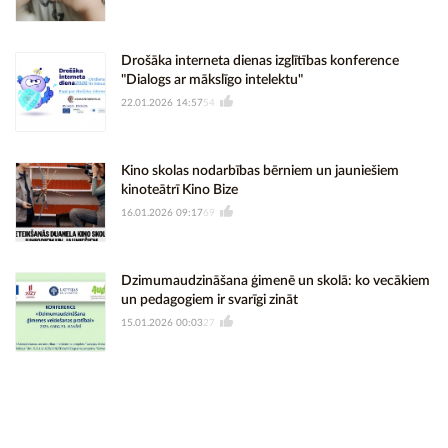
Drošāka interneta dienas izglītības konference
"Dialogs ar mākslīgo intelektu"
22.01.2026 14:57
54
Kino skolas nodarbības bērniem un jauniešiem
kinoteātrī Kino Bize
16.01.2026 09:17
69
Dzimumaudzināšana ģimenē un skolā: ko vecākiem
un pedagogiem ir svarīgi zināt
15.01.2026 00:03
27