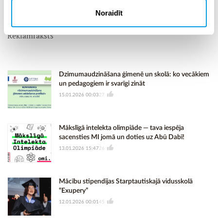
26597290
Noraidīt
Reklāmraksts
Dzimumaudzināšana ģimenē un skolā: ko vecākiem
un pedagogiem ir svarīgi zināt
15.01.2026 00:03
27
Mākslīgā intelekta olimpiāde — tava iespēja
sacensties MI jomā un doties uz Abū Dabī!
13.01.2026 15:47
26
Mācību stipendijas Starptautiskajā vidusskolā
“Exupery”
12.01.2026 00:01
45