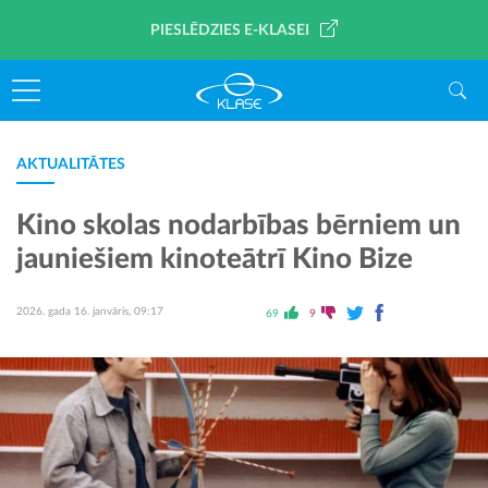
PIESLĒDZIES E-KLASEI
AKTUALITĀTES
Kino skolas nodarbības bērniem un
jauniešiem kinoteātrī Kino Bize
2026. gada 16. janvāris, 09:17
69
9