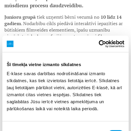
mūsdienu procesu daudzveidību.
Junioru grupā
tiek uzņemti bērni vecumā no
10 līdz 14
gadiem
. Nodarbību cikls piedāvā interaktīvi iepazīties ar
būtiskiem filmveides elementiem, īpašu uzmanību
pievēršot aizkadra profesijām un to nozīmei filmas
tapšanā. Programmas laikā dalībnieki iepazīs mazāk
zināmas, tomēr būtiskas kino profesijas, kā arī tiks
iesaistīti praktiskās aktivitātēs – strādās ar scenāriju,
izmēģinās scenogrāfijas veidošanu un grimu, iepazīs
Šī tīmekļa vietne izmanto sīkdatnes
aktiera sagatavošanās procesu un uzzinās par kino
E-klase savas darbības nodrošināšanai izmanto
arhivēšanu un restaurāciju. Kino profesionāļu vadīto
nodarbību mērķis ir aizraujošā veidā ieinteresēt bērnus
sīkdatnes, kas tiek izvietotas lietotāja ierīcē. Sīkdatnes
plašākā kino pasaules izzināšanā.
ļauj lietotājam pārlūkot vietni, autorizēties E-klasē, kā arī
izmantot citas vietnes iespējas. Sīkdatnes tiek
Nodarbību laiks:
mēneša pēdējās otrdienās pl. 17.00.
saglabātas Jūsu ierīcē vietnes apmeklējuma un
pārlūkošanas laikā vai noteiktā laika periodā.
Jauniešu auditorijai no 15 līdz 18 gadiem
piemērotais
kinolektorijs “Kino astoņi aspekti” sastāv no astoņām
lekcijām, kurās kino kritiķi, režisori un pētnieki aplūkos
plašu kino vēstures un teorijas tēmu loku. Lektorijs tiks
Piekrišanas