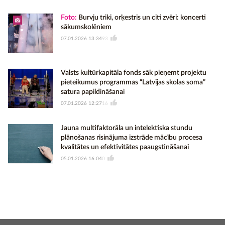
Foto:
Burvju triki, orķestris un citi zvēri: koncerti
sākumskolēniem
07.01.2026 13:34
93
Valsts kultūrkapitāla fonds sāk pieņemt projektu
pieteikumus programmas “Latvijas skolas soma”
satura papildināšanai
07.01.2026 12:27
16
Jauna multifaktorāla un intelektiska stundu
plānošanas risinājuma izstrāde mācību procesa
kvalitātes un efektivitātes paaugstināšanai
05.01.2026 16:04
0