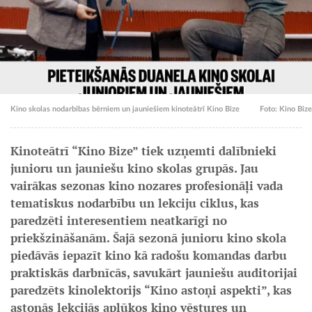
Kino skolas nodarbības bērniem un jauniešiem kinoteātrī Kino Bize
Foto: Kino Bize
Kinoteātrī “Kino Bize” tiek uzņemti dalībnieki
junioru un jauniešu kino skolas grupās. Jau
vairākas sezonas kino nozares profesionāļi vada
tematiskus nodarbību un lekciju ciklus, kas
paredzēti interesentiem neatkarīgi no
priekšzināšanām. Šajā sezonā junioru kino skola
piedāvās iepazīt kino kā radošu komandas darbu
praktiskās darbnīcās, savukārt jauniešu auditorijai
paredzēts kinolektorijs “Kino astoņi aspekti”, kas
astoņās lekcijās aplūkos kino vēstures un