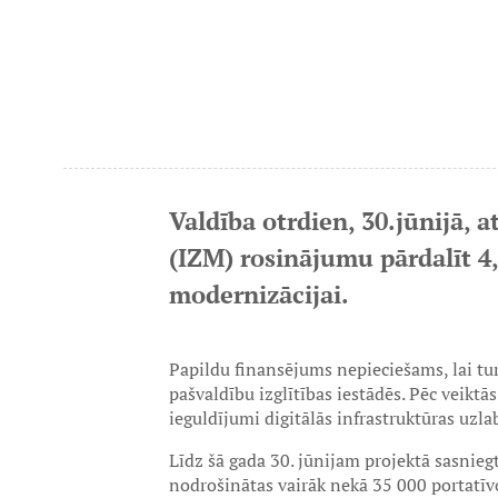
Valdība otrdien, 30.jūnijā, a
(IZM) rosinājumu pārdalīt 4,
modernizācijai.
Papildu finansējums nepieciešams, lai tu
pašvaldību izglītības iestādēs. Pēc veiktā
ieguldījumi digitālās infrastruktūras uzl
Līdz šā gada 30. jūnijam projektā sasniegti
nodrošinātas vairāk nekā 35 000 portatīvo