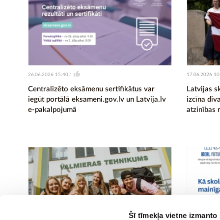
26.06.2026 15:40
17.06.2026 10
2
Centralizēto eksāmenu sertifikātus var
Latvijas s
iegūt portālā eksameni.gov.lv un Latvija.lv
izcīna di
e-pakalpojumā
atzinības 
Šī tīmekļa vietne izmanto