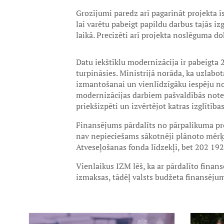
Grozījumi paredz arī pagarināt projekta 
lai varētu pabeigt papildu darbus tajās izg
laikā. Precizēti arī projekta noslēguma 
Datu iekštīklu modernizācija ir pabeigta 25
turpināsies. Ministrijā norāda, ka uzlabo
izmantošanai un vienlīdzīgāku iespēju nod
modernizācijas darbiem pašvaldībās noteic
priekšizpēti un izvērtējot katras izglītība
Finansējums pārdalīts no pārpalikuma proj
nav nepieciešams sākotnēji plānoto mērķu
Atveseļošanas fonda līdzekļi, bet 202 192
Vienlaikus IZM lēš, ka ar pārdalīto finan
izmaksas, tādēļ valsts budžeta finansējum