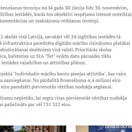
īstenošanas termiņu no šā gada 30. jūnija līdz 30. novembrim,
lītības iestādēs, kurās tos objektīvi iespējams īstenot noteiktaj
dokumentācijas un maksājumu veikšanas termiņi.
 skolās visā Latvijā, savukārt vēl 24 izglītības iestādēs tā
tā infrastruktūra paredzēta digitālo mācību risinājumu plašākai
rošināšanai skolēniem visā valstī. Prioritārās skolas
a, balstoties uz SIA "Tet" veikto datu pārraides tīklu
s iestādes vajadzības un attīstības plānus.
ektā "Individuālo mācību kontu pieejas attīstība", kas vairs
 sasniegšanai. No pārdalītā finansējuma 4,4 miljoni eiro
 eiro paredzēti pievienotās vērtības nodokļa segšanai.
sējumu nepietiks, lai segtu visas pievienotās vērtības nodokļa
s palielināts par vēl 731 322 eiro.