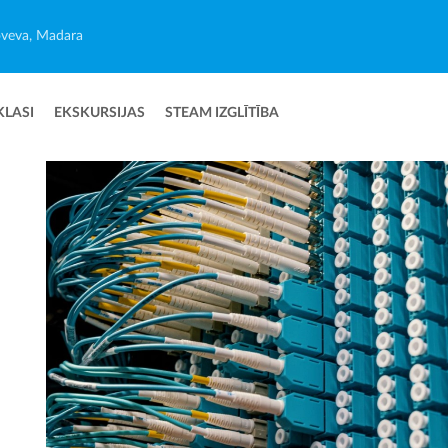
veva, Madara
KLASI
EKSKURSIJAS
STEAM IZGLĪTĪBA