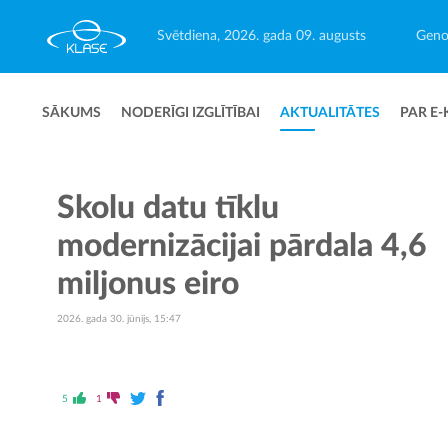
Svētdiena, 2026. gada 09. augusts
Geno
SĀKUMS
NODERĪGI IZGLĪTĪBAI
AKTUALITĀTES
PAR E-
Skolu datu tīklu
modernizācijai pārdala 4,6
miljonus eiro
2026. gada 30. jūnijs, 15:47
5
1