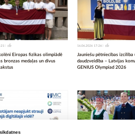
:21
16.06.2026 17:26
0
0
kolēni Eiropas fizikas olimpiādē
Jauniešu pētniecības izcilība
vas bronzas medaļas un divus
daudzveidība – Latvijas kom
rakstus
GENIUS Olympiad 2026
 sīkdatnes