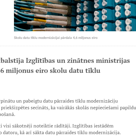
Skolu datu tīklu modernizācijai pārdala 4,6 miljonus eiro
tbalstīja Izglītības un zinātnes ministrijas
6 miljonus eiro skolu datu tīklu
rpinātu un pabeigtu datu pārraides tīklu modernizāciju
s priekšizpētes secināts, ka vairākās skolās nepieciešami papild
abošanā.
 visi sākotnēji noteiktie rādītāji. Izglītības iestādēm
 datoru, kā arī sākta datu pārraides tīklu modernizācija.