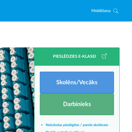
Meklēšana
PIESLĒDZIES E-KLASEI
Skolēns/Vecāks
Darbinieks
Neizdodas pieslēgties / parole skolēnam