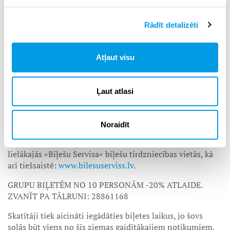
Kristīne un Eva Gailes ir Latvijas čempionātu laureātes,
piedalījušās «Grand Prix» sacensībās junioriem, kā arī
Rādīt detalizēti
pasaules un Eiropas čempionātos sinhronajā daiļslidošanā
komandām.
Olga Jakušina ir starptautiskās klases meistare, Latvijas
Atļaut visu
čempionātu dejās uz ledus daudzkārtēja čempione,
starptautisko sacensībulaureāte, pasaules un Eiropas
Ļaut atlasi
čempionātu dalībniece.
Savukārt uzreiz pēc Jaunā gada šovs «Īkstīte» dosies
viesturnejā uz Itāliju un Šveici,
Noraidīt
Biļetes uz ledus šovu «Īkstīte» būs pieejamas visās
lielākajās «Biļešu Servisa« biļešu tirdzniecības vietās, kā
arī tiešsaistē:
www.bilesuserviss.lv
.
GRUPU BIĻETĒM NO 10 PERSONĀM -20% ATLAIDE.
ZVANĪT PA TĀLRUNI: 28861168
Skatītāji tiek aicināti iegādāties biļetes laikus, jo šovs
solās būt viens no šīs ziemas gaidītākajiem notikumiem.