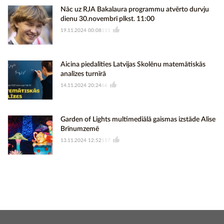
Nāc uz RJA Bakalaura programmu atvērto durvju
dienu 30.novembrī plkst. 11:00
19.11.2024 00:08
111
Aicina piedalīties Latvijas Skolēnu matemātiskās
analīzes turnīrā
14.11.2024 20:24
66
Garden of Lights multimediālā gaismas izstāde Alise
Brīnumzemē
13.11.2024 12:52
157