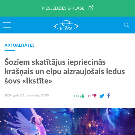
PIESLĒDZIES E-KLASEI
AKTUALITĀTES
Šoziem skatītājus iepriecinās
krāšņais un elpu aizraujošais ledus
šovs «Īkstīte»
2024. gada 02. decembris, 00:05
114
11