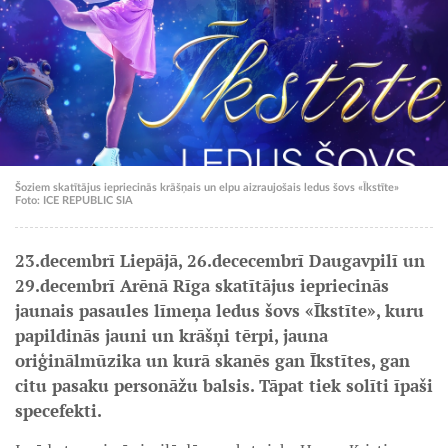
Šoziem skatītājus iepriecinās krāšņais un elpu aizraujošais ledus šovs «Īkstīte»
Foto: ICE REPUBLIC SIA
23.decembrī Liepājā, 26.dececembrī Daugavpilī un
29.decembrī Arēnā Rīga skatītājus iepriecinās
jaunais pasaules līmeņa ledus šovs «Īkstīte», kuru
papildinās jauni un krāšņi tērpi, jauna
oriģinālmūzika un kurā skanēs gan Īkstītes, gan
citu pasaku personāžu balsis. Tāpat tiek solīti īpaši
specefekti.