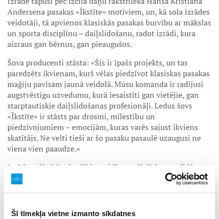
Izrāde tapusi pēc izcilā dāņu rakstnieka Hansa Kristiana
Andersena pasakas «Īkstīte» motīviem, un, kā sola izrādes
veidotāji, tā apvienos klasiskās pasakas burvību ar mākslas
un sporta disciplīnu – daiļslidošanu, radot izrādi, kura
aizraus gan bērnus, gan pieaugušos.
Šova producenti stāsta: «Šis ir īpašs projekts, un tas
paredzēts ikvienam, kurš vēlas piedzīvot klasiskas pasakas
maģiju pavisam jaunā veidolā. Mūsu komanda ir radījusi
augstvērtīgu uzvedumu, kurā iesaistīti gan vietējie, gan
starptautiskie daiļslidošanas profesionāļi. Ledus šovs
«Īkstīte» ir stāsts par drosmi, mīlestību un
piedzīvojumiem – emocijām, kuras varēs sajust ikviens
skatītājs. Ne velti tieši ar šo pasaku pasaulē uzaugusi ne
viena vien paaudze.»
Izrāde solās būt vizuāli iespaidīga, ar lielisku muzikālo
pavadījumu, krāšņiem tērpiem un gaismām un dažādiem
specefektiem. Skatītājus gaida elpu aizraujoši akrobātiskie
elementi, kuri papildinās Īkstītes piedzīvojumu ceļojumu
no mazās, trauslās meitenes pasaules līdz uzvarai pār
Šī tīmekļa vietne izmanto sīkdatnes