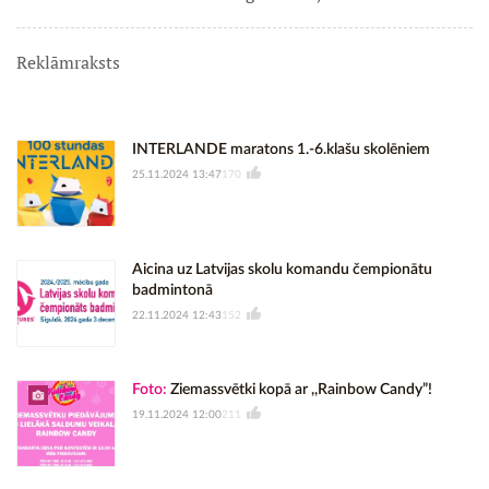
Reklāmraksts
INTERLANDE maratons 1.-6.klašu skolēniem
25.11.2024 13:47
170
Aicina uz Latvijas skolu komandu čempionātu
badmintonā
22.11.2024 12:43
152
Foto:
Ziemassvētki kopā ar ,,Rainbow Candy”!
19.11.2024 12:00
211