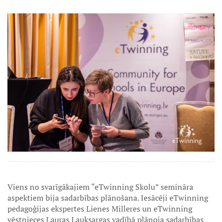
Viens no svarīgākajiem “eTwinning Skolu” semināra
aspektiem bija sadarbības plānošana. Iesācēji eTwinning
pedagoģijas ekspertes Lienes Milleres un eTwinning
vēstnieces Lauras Lauksargas vadībā plānoja sadarbības