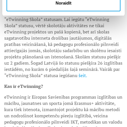
uzsāka iniciatīvu – skolas, kurās darbojas aktīva skolotāju
Noraidīt
komandas, kas īsteno projektus un veicina inovatīvu
izglītību savās iestādēs, katru gadu var pieteikties
“eTwinning Skola” statusam. Lai iegūtu “eTwinning
Skola” statusu, vērtē skolotāju aktivitātes ne tikai
eTwinning projektos un pašā kopienā, bet arī skolas
sagatavotību interneta drošības jautājumos, digitālās
pratības veicināšanā, kā pedagogu profesionālo pilnveidi
attiecīgajās jomās, skolotāju sadarbību un skolēnu iesaisti
projektu plānošanā un īstenošanā. Skolām statusu piešķir
uz 2 gadiem. Šogad Latvijā šo statusu piešķīra 26 izglītības
iestādēm, no kurām 6 piedalījās šajā seminārā. Vairāk par
“eTwinning Skola” statusa iegūšanu
šeit.
Kas ir eTwinning?
eTwinning ir Eiropas Savienības programmas izglītības un
mācību, jaunatnes un sporta jomā Erasmus+ aktivitāte,
kura tiek īstenota, izmantojot projektu kā mācību metodi
un nodrošinot kompetenču pieeju izglītībā, veicina
pedagogu profesionālo pilnveidi IKT, metodikas un valodu