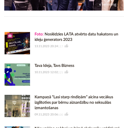
Foto:
Noslēdzies LATA atvērto datu hakatons un
ideju ģenerators 2023
13.11.2023 20:24
117
Tava Ideja, Tavs Bizness
10.11.2023 12:02
225
Kampaņā “Lasi starp rindiņām” aicina vecākus
izglītoties par bērnu aizsardzību no seksuālas
izmantošanas
09.11.2023 20:06
100