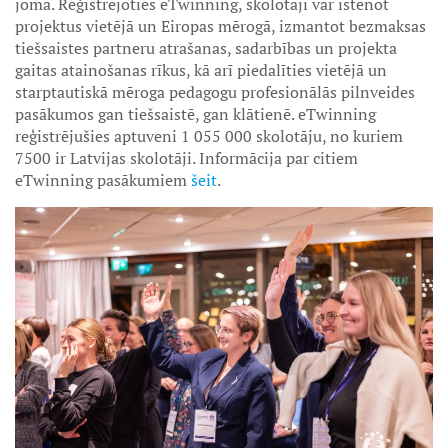
jomā. Reģistrējoties eTwinning, skolotāji var īstenot
projektus vietējā un Eiropas mērogā, izmantot bezmaksas
tiešsaistes partneru atrašanas, sadarbības un projekta
gaitas atainošanas rīkus, kā arī piedalīties vietējā un
starptautiskā mēroga pedagogu profesionālās pilnveides
pasākumos gan tiešsaistē, gan klātienē. eTwinning
reģistrējušies aptuveni 1 055 000 skolotāju, no kuriem
7500 ir Latvijas skolotāji. Informācija par citiem
eTwinning pasākumiem
šeit
.