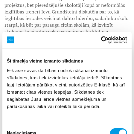
projektus, bet pieredzējušie skolotāji kopā ar neformālās
izglītības treneri Ievu Grundšteini diskutēja par to, kā
izglītības iestādēs veicināt dalīto līderību, sadarbību skolu
starpā, kā būt par paraugu citām skolām, kā izvirzīt
skolēnus kā virzītājspēku pārmaiņām, kā kļūt par
iekļaujošām un inovatīvām mācību iestādēm. Diskusijas
rezultātā noskaidroja, kas jau izdodas un kas vēl
jāpilnveido.
Šī tīmekļa vietne izmanto sīkdatnes
eTwinning projekti ne tikai palīdz apgūt obligāto mācību
saturu neierastā veidā, bet palīdz arī attīstīt arī dažādas
E-klase savas darbības nodrošināšanai izmanto
prasmes, kas vairāk saistītas ar neformālo izglītību, tāpēc
sīkdatnes, kas tiek izvietotas lietotāja ierīcē. Sīkdatnes
semināra noslēgumā skolotāji apguva dažādas neformālās
ļauj lietotājam pārlūkot vietni, autorizēties E-klasē, kā arī
izglītības metodes, lai paši varētu dažādāk strādāt ar
izmantot citas vietnes iespējas. Sīkdatnes tiek
saviem skolēniem. Trīs stundu intensīvā darbnīcā, ko
saglabātas Jūsu ierīcē vietnes apmeklējuma un
vadīja Ieva Grundšteine, skolotāji varēja iegūt gan
pārlūkošanas laikā vai noteiktā laika periodā.
teorētiskas zināšanas un informāciju, kur meklēt
noderīgus materiālus, gan paši izmēģināja dažādas
metodes.
Piekrišanas
Nepieciešams