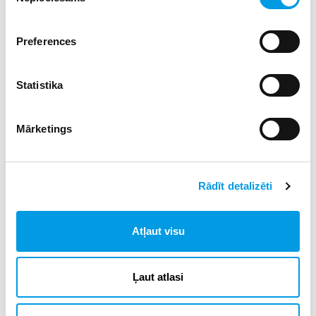
izvēle
Semināra pirmā diena ir apskatāma galerijā
tīmekļvietnē
.
Preferences
Statistika
Mārketings
Rādīt detalizēti
Atļaut visu
Kas ir “eTwinning Skola” statuss?
Ļaut atlasi
eTwinning Eiropas skolu sadarbības tīkls 2018.gadā