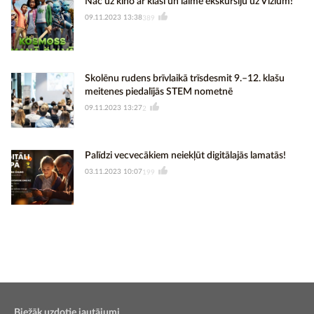
Nāc uz kino ar klasi un laimē ekskursiju uz Vizium!
09.11.2023 13:38
389
Skolēnu rudens brīvlaikā trīsdesmit 9.–12. klašu
meitenes piedalījās STEM nometnē
09.11.2023 13:27
2
Palīdzi vecvecākiem neiekļūt digitālajās lamatās!
03.11.2023 10:07
199
Biežāk uzdotie jautājumi