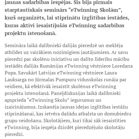
jaunas sadarbības iespējas. Šis bija pirmais
starptautiskais seminārs “eTwinning Skolām”,
kurš organizēts, lai stiprinātu izglītības iestādes,
kuras aktīvi iesaistījušās eTwinning sadarbības
projektu īstenošanā.
Semināra laikā dalībnieki dalījās pieredzē un meklēja
atbildes uz vairākiem nozīmīgiem jautājumiem. Ar savu
pieredzi par skolēnu iniciatīvu un dalīto līderību mācību
iestādēs dalījās Rumānijas eTwinning vēstniece Loredana
Popa. Savukārt Latvijas eTwinning vēstniece Laura
Lauksarga no Jūrmalas Pumpuru vidusskolas runāja par
veidiem, kā efektīvāk iesaistīt skolēnus eTwinning
projektu īstenošanā. Paneļdiskusijas laikā dalībnieki
apsprieda “eTwinning Skolu” ieguvumus un
izaicinājumus. Izskanēja jaunas idejas izglītības iestāžu
stiprināšanai, kas ietvēra dažādu atbalsta un domubiedru
grupu veidošanu. Skolotājiem, kuri tikai sāk iesaistīties
eTwinning, bija iespēja dzirdēt pieredzējušo skolotāju
pieredzi.