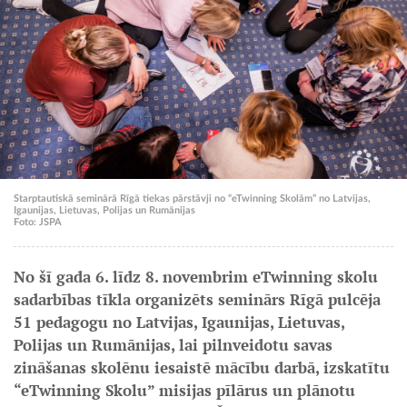
Starptautiskā seminārā Rīgā tiekas pārstāvji no “eTwinning Skolām” no Latvijas,
Igaunijas, Lietuvas, Polijas un Rumānijas
Foto: JSPA
No šī gada 6. līdz 8. novembrim eTwinning skolu
sadarbības tīkla organizēts seminārs Rīgā pulcēja
51 pedagogu no Latvijas, Igaunijas, Lietuvas,
Polijas un Rumānijas, lai pilnveidotu savas
zināšanas skolēnu iesaistē mācību darbā, izskatītu
“eTwinning Skolu” misijas pīlārus un plānotu