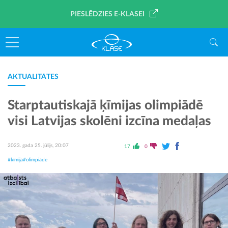
PIESLĒDZIES E-KLASEI
AKTUALITĀTES
Starptautiskajā ķīmijas olimpiādē
visi Latvijas skolēni izcīna medaļas
2023. gada 25. jūlijs, 20:07
17
0
#ķīmija
#olimpiāde