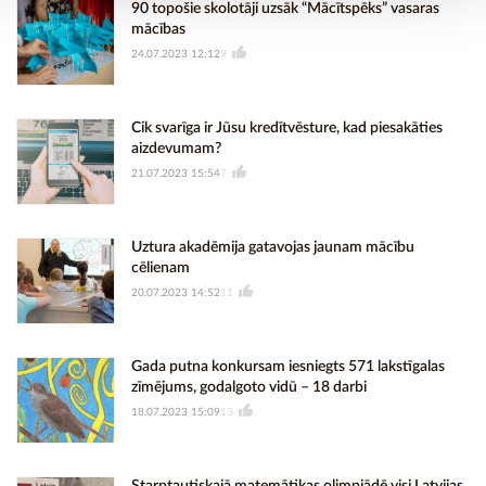
90 topošie skolotāji uzsāk “Mācītspēks” vasaras
mācības
24.07.2023 12:12
9
Cik svarīga ir Jūsu kredītvēsture, kad piesakāties
aizdevumam?
21.07.2023 15:54
7
Uztura akadēmija gatavojas jaunam mācību
cēlienam
20.07.2023 14:52
11
Gada putna konkursam iesniegts 571 lakstīgalas
zīmējums, godalgoto vidū – 18 darbi
18.07.2023 15:09
13