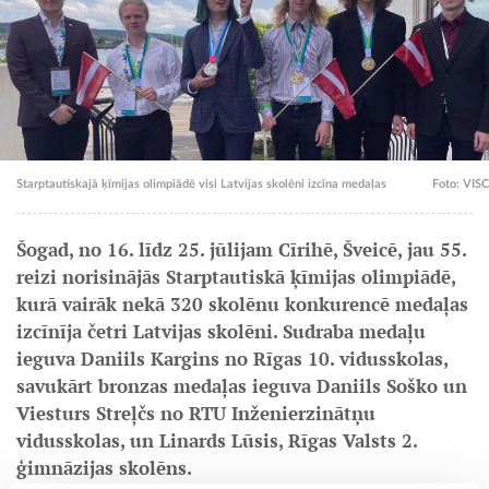
Starptautiskajā ķīmijas olimpiādē visi Latvijas skolēni izcīna medaļas
Foto: VISC
Šogad, no 16. līdz 25. jūlijam Cīrihē, Šveicē, jau 55.
reizi norisinājās Starptautiskā ķīmijas olimpiādē,
kurā vairāk nekā 320 skolēnu konkurencē medaļas
izcīnīja četri Latvijas skolēni. Sudraba medaļu
ieguva Daniils Kargins no Rīgas 10. vidusskolas,
savukārt bronzas medaļas ieguva Daniils Soško un
Viesturs Streļčs no RTU Inženierzinātņu
vidusskolas, un Linards Lūsis, Rīgas Valsts 2.
ģimnāzijas skolēns.