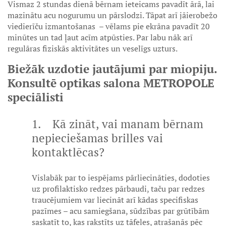
Vismaz 2 stundas dienā bērnam ieteicams pavadīt ārā, lai
mazinātu acu nogurumu un pārslodzi. Tāpat arī jāierobežo
viedierīču izmantošanas – vēlams pie ekrāna pavadīt 20
minūtes un tad ļaut acīm atpūsties. Par labu nāk arī
regulāras fiziskās aktivitātes un veselīgs uzturs.
Biežāk uzdotie jautājumi par miopiju.
Konsultē optikas salona METROPOLE
speciālisti
1. Kā zināt, vai manam bērnam
nepieciešamas brilles vai
kontaktlēcas?
Vislabāk par to iespējams pārliecināties, dodoties
uz profilaktisko redzes pārbaudi, taču par redzes
traucējumiem var liecināt arī kādas specifiskas
pazīmes – acu samiegšana, sūdzības par grūtībām
saskatīt to, kas rakstīts uz tāfeles, atrašanās pēc