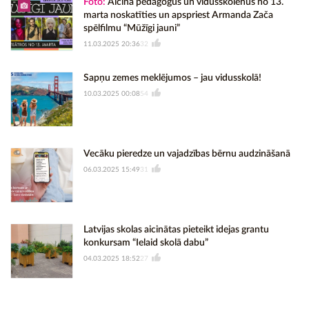
Foto:
Aicina pedagogus un vidusskolēnus no 13.
marta noskatīties un apspriest Armanda Zača
spēlfilmu “Mūžīgi jauni”
11.03.2025 20:36
32
Sapņu zemes meklējumos – jau vidusskolā!
10.03.2025 00:08
54
Vecāku pieredze un vajadzības bērnu audzināšanā
06.03.2025 15:49
31
Latvijas skolas aicinātas pieteikt idejas grantu
konkursam “Ielaid skolā dabu”
04.03.2025 18:52
27