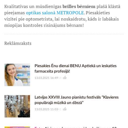
Kvalitatīvas un mūsdienīgas
brilles bērniem
plašā klāstā
pieejamas
optikas salonā METROPOLE
. Piesakieties
vizītei pie optometrista, lai noskaidrotu, kāds ir labākais
miopijas kontroles risinājums bērnam!
Reklāmraksts
Piesakies Ēnu dienai BENU Aptiekā un ieskaties
farmaceita profesijā!
13.03.2025 16:49
54
Latvijas XXVIII Jauno pianistu festivāls “Klavieres
populārajā mūzikā un džezā”
13.03.2025 11:03
41