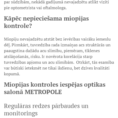
par sūdzībām, nekādā gadījumā nevajadzētu atlikt vizīti
pie optometrista vai oftalmologa.
Kāpēc nepieciešama miopijas
kontrole?
Miopiju nevajadzētu atstāt bez ievērības vairāku iemeslu
dēļ. Pirmkārt, tuvredzība rada izmaiņas acs struktūrās un
paaugstina dažādu acu slimību, piemēram, tīklenes
atslāņošanās, risku. Ir novērota korelācija starp
tuvredzības apjomu un acu slimībām. Otrkārt, tās esamība
var būtiski ietekmēt ne tikai ikdienu, bet dzīves kvalitāti
kopumā.
Miopijas kontroles iespējas optikas
salonā METROPOLE
Regulāras redzes pārbaudes un
monitorings