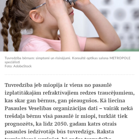
Tuvredzība bērnam: simptomi un risinājumi. Konsultē optikas salona METROPOLE
speciālisti
Foto: AdobeStock
Tuvredzība jeb miopija ir viens no pasaulē
izplatītākajām refraktīvajiem redzes traucējumiem,
kas skar gan bērnus, gan pieaugušos. Kā liecina
Pasaules Veselības organizācijas dati – vairāk nekā
trešdaļa bērnu visā pasaulē ir miopi, turklāt tiek
prognozēts, ka līdz 2050. gadam katrs otrais
pasaules iedzīvotājs būs tuvredzīgs. Raksta