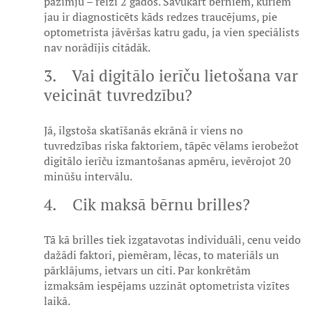
pazīmju – reizi 2 gados. Savukārt bērniem, kuriem
jau ir diagnosticēts kāds redzes traucējums, pie
optometrista jāvēršas katru gadu, ja vien speciālists
nav norādījis citādāk.
3. Vai digitālo ierīču lietošana var
veicināt tuvredzību?
Jā, ilgstoša skatīšanās ekrānā ir viens no
tuvredzības riska faktoriem, tāpēc vēlams ierobežot
digitālo ierīču izmantošanas apmēru, ievērojot 20
minūšu intervālu.
4. Cik maksā bērnu brilles?
Tā kā brilles tiek izgatavotas individuāli, cenu veido
dažādi faktori, piemēram, lēcas, to materiāls un
pārklājums, ietvars un citi. Par konkrētām
izmaksām iespējams uzzināt optometrista vizītes
laikā.