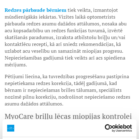
Redzes pārbaude bērniem
tiek veikta, izmantojot
mūsdienīgākās iekārtas. Vizītes laikā optometrists
pārbauda redzes asumu dažādos attālumos, nosaka abu
acu kopsadarbību un redzes funkcijas tuvumā, izvērtē
skatīšanās paradumus, izraksta atbilstošu briļļu un/vai
kontaktlēcu recepti, kā arī sniedz rekomendācijas, kā
uzlabot acu veselību un samazināt miopijas progresu.
Nepieciešamības gadījumā tiek veikts arī acs spiediena
mērījums.
Pētījumi liecina, ka tuvredzības progresēšanu pastiprina
nepietiekama redzes korekcija, tādēļ gadījumā, kad
bērnam ir nepieciešamas brilles tālumam, speciālists
nozīmē pilnu korekciju, nodrošinot nepieciešamo redzes
asumu dažādos attālumos.
MyoCare briļļu lēcas miopijas kontrolei
MyoCare brilles bērnam ir inovatīvs risinājums, kas
paredzēts tuvredzības kontrolei. Šo briļļu lēcu