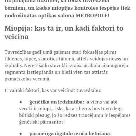
turpinājumā uzziniet, kā rodas tuvredzība
bērniem, un kādas miopijas kontroles iespējas tiek
nodrošinātas optikas salonā METROPOLE!
Miopija: kas tā ir, un kādi faktori to
veicina
Tuvredzības gadījumā gaismas stari fokusējas pirms
tīklenes, tāpēc, skatoties tālumā, attēls veidojas neass un
izplūdis. Nereti šādu stāvokli izraisa acābola aizmugurējā
segmenta izstiepšanās un bieži vien tas attīstās
pamatskolas vecumā.
Ir vairāki faktori, kas var veicināt tuvredzību:
●
ģenētika un iedzimtība
: ja viens vai abi
vecāki ir miopi, risks, ka arī bērns būs tuvredzīgs
būtiski pieaug, jo šo redzes traucējumu ir iespējams
ģenētiski pārmantot;
●
pārmērīga digitālo ierīču lietošana
: