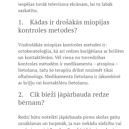
iespējas tuvāk televizora ekrānam, lai to labāk
saskatītu.
1. Kādas ir drošākās miopijas
kontroles metodes?
Visdrošākās miopijas kontroles metodes ir:
ortokeratoloģija, kā arī redzes koriģēšana ar brillēm
un kontaktlēcām. Vēl viena no tuvredzības
kontroles metodēm ir medikamenta – atropīna –
lietošana, taču šo terapiju drīkst nozīmēt tikai
oftalmologs. Medikamenta lietošana ir jākombinē
ar briļļu vai kontaktlēcu lietošanu.
2. Cik bieži jāpārbauda redze
bērnam?
Redzi būtu noteikti jāpārbauda pirms skolas gaitu
uzsākšanas un turpmāk, ja nav nekādu sūdzību vai