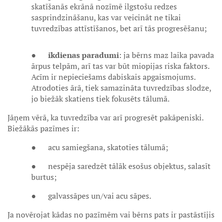
skatīšanās ekrānā nozīmē ilgstošu redzes
sasprindzināšanu, kas var veicināt ne tikai
tuvredzības attīstīšanos, bet arī tās progresēšanu;
●
ikdienas paradumi
: ja bērns maz laika pavada
ārpus telpām, arī tas var būt miopijas riska faktors.
Acīm ir nepieciešams dabiskais apgaismojums.
Atrodoties ārā, tiek samazināta tuvredzības slodze,
jo biežāk skatiens tiek fokusēts tālumā.
Jāņem vērā, ka tuvredzība var arī progresēt pakāpeniski.
Biežākās pazīmes ir:
● acu samiegšana, skatoties tālumā;
● nespēja saredzēt tālāk esošus objektus, salasīt
burtus;
● galvassāpes un/vai acu sāpes.
Ja novērojat kādas no pazīmēm vai bērns pats ir pastāstījis